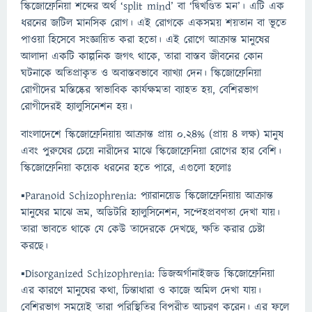
স্কিজোফ্রেনিয়া শব্দের অর্থ ‘split mind’ বা ‘দ্বিখণ্ডিত মন’। এটি এক
ধরনের জটিল মানসিক রোগ। এই রোগকে একসময় শয়তান বা ভূতে
পাওয়া হিসেবে সংজ্ঞায়িত করা হতো। এই রোগে আক্রান্ত মানুষের
আলাদা একটি কাল্পনিক জগৎ থাকে, তারা বাস্তব জীবনের কোন
ঘটনাকে অতিপ্রাকৃত ও অবাস্তবভাবে ব্যাখ্যা দেন। স্কিজোফ্রেনিয়া
রোগীদের মস্তিষ্কের স্বাভাবিক কার্যক্ষমতা ব্যাহত হয়, বেশিরভাগ
রোগীদেরই হ্যালুসিনেশন হয়।
বাংলাদেশে স্কিজোফ্রেনিয়ায় আক্রান্ত প্রায় ০.২৪% (প্রায় ৪ লক্ষ) মানুষ
এবং পুরুষের চেয়ে নারীদের মাঝে স্কিজোফ্রেনিয়া রোগের হার বেশি।
স্কিজোফ্রেনিয়া কয়েক ধরনের হতে পারে, এগুলো হলোঃ
▪️Paranoid Schizophrenia: প্যারানয়েড স্কিজোফ্রেনিয়ায় আক্রান্ত
মানুষের মাঝে ভ্রম, অডিটরি হ্যালুসিনেশন, সন্দেহপ্রবণতা দেখা যায়।
তারা ভাবতে থাকে যে কেউ তাদেরকে দেখছে, ক্ষতি করার চেষ্টা
করছে।
▪️Disorganized Schizophrenia: ডিজঅর্গানাইজড স্কিজোফ্রেনিয়া
এর কারণে মানুষের কথা, চিন্তাধারা ও কাজে অমিল দেখা যায়।
বেশিরভাগ সময়েই তারা পরিস্থিতির বিপরীত আচরণ করেন। এর ফলে