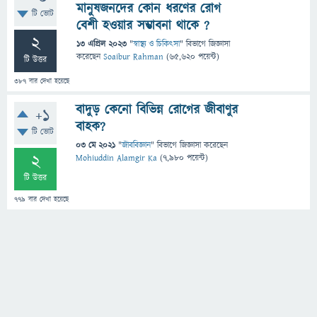
মানুষজনদের কোন ধরণের রোগ
টি ভোট
বেশী হওয়ার সম্ভাবনা থাকে ?
2
13 এপ্রিল 2023
"
স্বাস্থ্য ও চিকিৎসা
" বিভাগে
জিজ্ঞাসা
করেছেন
Soaibur Rahman
(
65,620
পয়েন্ট)
টি উত্তর
387
বার দেখা হয়েছে
বাদুড় কেনো বিভিন্ন রোগের জীবাণুর
+1
বাহক?
টি ভোট
03 মে 2021
"
জীববিজ্ঞান
" বিভাগে
জিজ্ঞাসা
করেছেন
2
Mohiuddin Alamgir Ka
(
7,980
পয়েন্ট)
টি উত্তর
779
বার দেখা হয়েছে