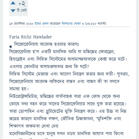
+2
টি ভোট
15 সেপ্টেম্বর 2020
উত্তর প্রদান
করেছেন
বিজ্ঞানের পোকা ৩
(
25,810
পয়েন্ট)
Faria Richi Hawlader
সিজোফ্রেনিয়ায় আক্রান্ত হওয়ার কারণঃ
সিজোফ্রেনিয়া হ'ল একটি মানসিক ব্যাধি যা মস্তিষ্কের ফোরব্রেন,
হিন্ডব্রেইন এবং লিম্বিক সিস্টেমের অসামান্জস্যতাকে কেন্দ্র করে ঘটে।
এগুলার কোনটার অসামঞ্জস্যতার জন্য কি ঘটে?
লিম্বিক সিস্টেম মেজাজ এবং আবেগ নিয়ন্ত্রণ করার জন্য দায়ী। সুতরাং,
সিজোফ্রেনিয়ায় আক্রান্ত ব্যক্তিদের বাস্তব এবং বাস্তব কী তা বলতে
সমস্যা হয়।
নিউরোট্রান্সমিটার, মস্তিষ্কের বার্তাবাহক যারা এক কোষ থেকে অন্য
কোষে তথ্য বহন করে তাদের সিজোফ্রেনিয়ার সাথে যুক্ত করা হয়েছে।
তারা ডোপামিন এবং গ্লুটামেটের মুক্তি নিয়ন্ত্রণ করে। এর উচ্চ বা নিম্ন
স্তরের কারণে মানসিক লক্ষণ, ভৌতিক চিন্তাভাবনা, স্মৃতিশক্তি এবং
শিক্ষাগত অক্ষমতা দেখা দেয়
মনোবিজ্ঞানীদের মতে মানুষ যখন প্রচন্ড মানসিক আঘাত পায় কিংবা