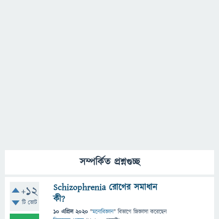
সম্পর্কিত প্রশ্নগুচ্ছ
Schizophrenia রোগের সমাধান
+12
কী?
টি ভোট
10 এপ্রিল 2020
"
মনোবিজ্ঞান
" বিভাগে
জিজ্ঞাসা
করেছেন