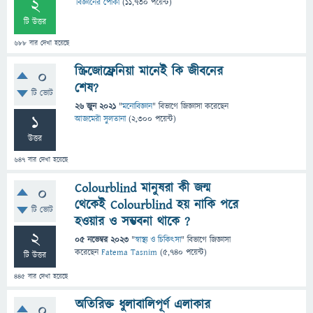
2
বিজ্ঞানের পোকা
(
11,730
পয়েন্ট)
টি উত্তর
688
বার দেখা হয়েছে
স্ক্রিজোফ্রেনিয়া মানেই কি জীবনের
0
শেষ?
টি ভোট
26 জুন 2021
"
মনোবিজ্ঞান
" বিভাগে
জিজ্ঞাসা
করেছেন
1
আজমেরী সুলতানা
(
2,300
পয়েন্ট)
উত্তর
647
বার দেখা হয়েছে
Colourblind মানুষরা কী জন্ম
0
থেকেই Colourblind হয় নাকি পরে
টি ভোট
হওয়ার ও সম্ভবনা থাকে ?
2
05 নভেম্বর 2023
"
স্বাস্থ্য ও চিকিৎসা
" বিভাগে
জিজ্ঞাসা
করেছেন
Fatema Tasnim
(
5,740
পয়েন্ট)
টি উত্তর
445
বার দেখা হয়েছে
অতিরিক্ত ধুলাবালিপূর্ণ এলাকার
0