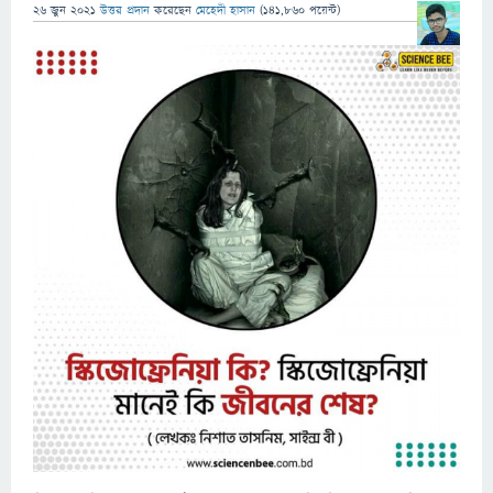
26 জুন 2021
উত্তর প্রদান
করেছেন
মেহেদী হাসান
(
141,860
পয়েন্ট)