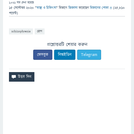
1,061
বার দেখা হয়েছে
15 সেপ্টেম্বর 2020
"
স্বাস্থ্য ও চিকিৎসা
" বিভাগে
জিজ্ঞাসা
করেছেন
বিজ্ঞানের পোকা ৩
(
25,810
পয়েন্ট)
schizophrenia
রোগ
প্রশ্নোত্তরটি শেয়ার করুন
ফেসবুক
লিঙ্কইডিন
Telegram