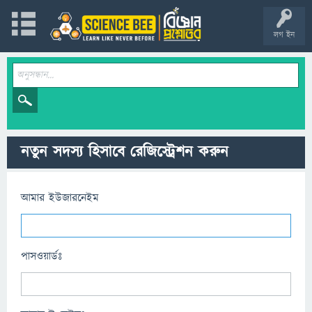
লগ ইন
নতুন সদস্য হিসাবে রেজিস্ট্রেশন করুন
আমার ইউজারনেইম
পাসওয়ার্ডঃ