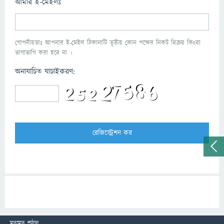
আমার ই-মেইলঃ
গোপনীয়তাঃ আপনার ই-মেইল ঠিকানাটি তৃতীয় কোন পক্ষের নিকট বিক্রয় কিংবা
ভাগাভাগি করা হবে না ।
অনাযাচিত যাচাইকরণ:
মতামত পাঠান