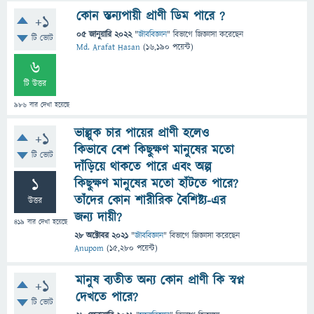
কোন স্তন্যপায়ী প্রাণী ডিম পারে ?
+1
05 জানুয়ারি 2022
"
জীববিজ্ঞান
" বিভাগে
জিজ্ঞাসা
করেছেন
টি ভোট
Md. Arafat Hasan
(
16,190
পয়েন্ট)
6
টি উত্তর
986
বার দেখা হয়েছে
ভাল্লুক চার পায়ের প্রাণী হলেও
+1
কিভাবে বেশ কিছুক্ষণ মানুষের মতো
টি ভোট
দাঁড়িয়ে থাকতে পারে এবং অল্প
1
কিছুক্ষণ মানুষের মতো হাঁটতে পারে?
তাঁদের কোন শারীরিক বৈশিষ্ট্য-এর
উত্তর
জন্য দায়ী?
419
বার দেখা হয়েছে
28 অক্টোবর 2021
"
জীববিজ্ঞান
" বিভাগে
জিজ্ঞাসা
করেছেন
Anupom
(
15,280
পয়েন্ট)
মানুষ ব্যতীত অন্য কোন প্রাণী কি স্বপ্ন
+1
দেখতে পারে?
টি ভোট