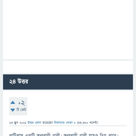
24
উত্তর
+2
টি ভোট
23 জুন 2021
উত্তর প্রদান
করেছেন
বিজ্ঞানের পোকা ৮
(
54,300
পয়েন্ট)
প্লাটিপাস একটি স্তন্যপায়ী প্রাণী। স্তন্যপায়ী প্রাণী হয়েও ডিম পারে।