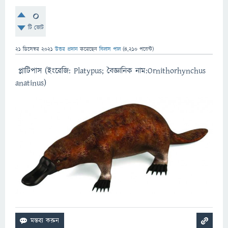
0
টি ভোট
21 ডিসেম্বর 2021
উত্তর প্রদান
করেছেন
বিলাস পাল
(
4,210
পয়েন্ট)
প্লাটিপাস (ইংরেজি: Platypus; বৈজ্ঞানিক নাম:Ornithorhynchus
anatinus)