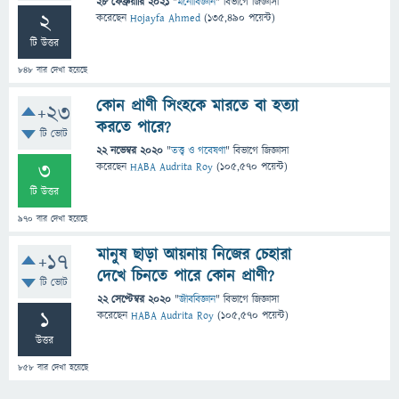
28 ফেব্রুয়ারি 2021
"
মনোবিজ্ঞান
" বিভাগে
জিজ্ঞাসা
2
করেছেন
Hojayfa Ahmed
(
135,490
পয়েন্ট)
টি উত্তর
848
বার দেখা হয়েছে
কোন প্রাণী সিংহকে মারতে বা হত্যা
+23
করতে পারে?
টি ভোট
22 নভেম্বর 2020
"
তত্ত্ব ও গবেষণা
" বিভাগে
জিজ্ঞাসা
3
করেছেন
HABA Audrita Roy
(
105,570
পয়েন্ট)
টি উত্তর
970
বার দেখা হয়েছে
মানুষ ছাড়া আয়নায় নিজের চেহারা
+17
দেখে চিনতে পারে কোন প্রাণী?
টি ভোট
22 সেপ্টেম্বর 2020
"
জীববিজ্ঞান
" বিভাগে
জিজ্ঞাসা
1
করেছেন
HABA Audrita Roy
(
105,570
পয়েন্ট)
উত্তর
858
বার দেখা হয়েছে