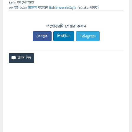
4,825
বার দেখা হয়েছে
05 মার্চ 2019
জিজ্ঞাসা
করেছেন
RakibHossainSajib
(
32,140
পয়েন্ট)
প্রশ্নোত্তরটি শেয়ার করুন
ফেসবুক
লিঙ্কইডিন
Telegram