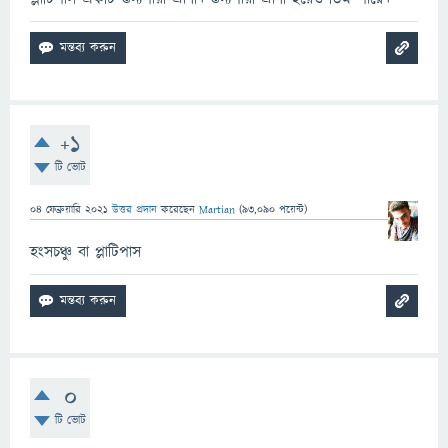
+1
টি ভোট
04 ফেব্রুয়ারি 2021
উত্তর প্রদান
করেছেন
Martian
(
93,090
পয়েন্ট)
হংসচঞ্চু বা প্লাটিপাস
0
টি ভোট