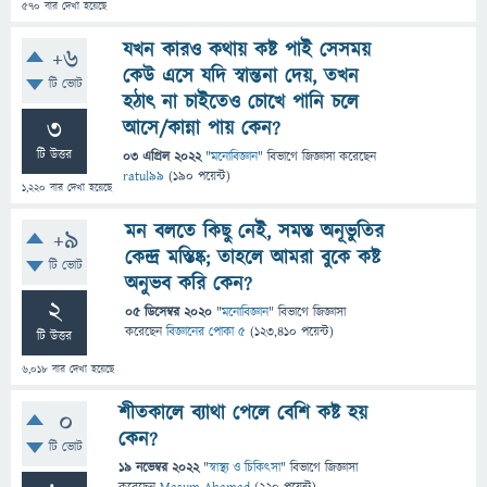
570
বার দেখা হয়েছে
যখন কারও কথায় কষ্ট পাই সেসময়
+6
কেউ এসে যদি স্বান্তনা দেয়, তখন
টি ভোট
হঠাৎ না চাইতেও চোখে পানি চলে
3
আসে/কান্না পায় কেন?
টি উত্তর
03 এপ্রিল 2022
"
মনোবিজ্ঞান
" বিভাগে
জিজ্ঞাসা
করেছেন
ratul99
(
190
পয়েন্ট)
1,220
বার দেখা হয়েছে
মন বলতে কিছু নেই, সমস্ত অনূভুতির
+9
কেন্দ্র মস্তিষ্ক; তাহলে আমরা বুকে কষ্ট
টি ভোট
অনুভব করি কেন?
2
05 ডিসেম্বর 2020
"
মনোবিজ্ঞান
" বিভাগে
জিজ্ঞাসা
করেছেন
বিজ্ঞানের পোকা ৫
(
123,410
পয়েন্ট)
টি উত্তর
6,018
বার দেখা হয়েছে
শীতকালে ব্যাথা পেলে বেশি কষ্ট হয়
0
কেন?
টি ভোট
19 নভেম্বর 2022
"
স্বাস্থ্য ও চিকিৎসা
" বিভাগে
জিজ্ঞাসা