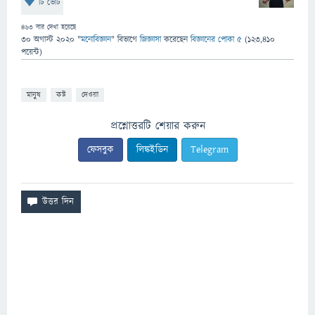
টি ভোট
463
বার দেখা হয়েছে
30 অগাস্ট 2020
"
মনোবিজ্ঞান
" বিভাগে
জিজ্ঞাসা
করেছেন
বিজ্ঞানের পোকা ৫
(
123,410
পয়েন্ট)
মানুষ
কষ্ট
দেওয়া
প্রশ্নোত্তরটি শেয়ার করুন
ফেসবুক
লিঙ্কইডিন
Telegram