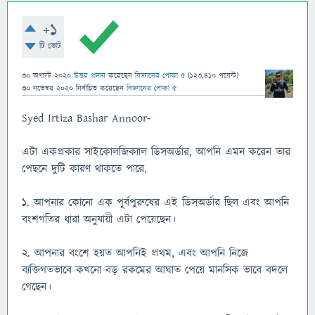
+1
টি ভোট
30 অগাস্ট 2020
উত্তর প্রদান
করেছেন
বিজ্ঞানের পোকা ৫
(
123,410
পয়েন্ট)
30 নভেম্বর 2020
নির্বাচিত
করেছেন
বিজ্ঞানের পোকা ৫
Syed Irtiza Bashar Annoor-
এটা একপ্রকার সাইকোলজিক্যাল ডিসঅর্ডার, আপনি এমন করেন তার
পেছনে দুটি কারণ থাকতে পারে,
১. আপনার কোনো এক পূর্বপুরুষের এই ডিসঅর্ডার ছিল এবং আপনি
বংশগতির ধারা অনুযায়ী এটা পেয়েছেন।
২. আপনার বংশে হয়ত আপনিই প্রথম, এবং আপনি নিজে
ব্যক্তিগতভাবে কখনো বড় রকমের আঘাত পেয়ে মানসিক ভাবে বদলে
গেছেন।