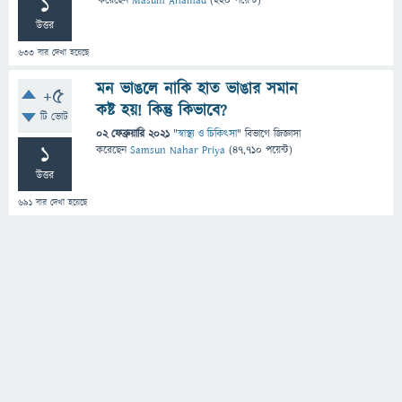
1
করেছেন
Masum Ahamad
(
220
পয়েন্ট)
উত্তর
633
বার দেখা হয়েছে
মন ভাঙলে নাকি হাত ভাঙার সমান
+5
কষ্ট হয়! কিন্তু কিভাবে?
টি ভোট
02 ফেব্রুয়ারি 2021
"
স্বাস্থ্য ও চিকিৎসা
" বিভাগে
জিজ্ঞাসা
1
করেছেন
Samsun Nahar Priya
(
47,710
পয়েন্ট)
উত্তর
691
বার দেখা হয়েছে