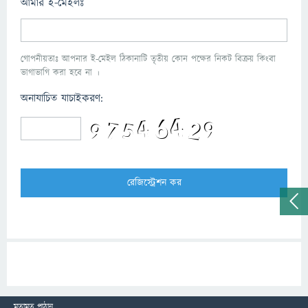
আমার ই-মেইলঃ
গোপনীয়তাঃ আপনার ই-মেইল ঠিকানাটি তৃতীয় কোন পক্ষের নিকট বিক্রয় কিংবা
ভাগাভাগি করা হবে না ।
অনাযাচিত যাচাইকরণ:
মতামত পাঠান