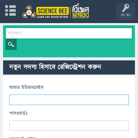
লগ ইন
নতুন সদস্য হিসাবে রেজিস্ট্রেশন করুন
আমার ইউজারনেইম
পাসওয়ার্ডঃ