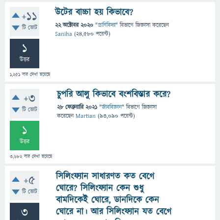
উটের বাচ্চা হয় কিভাবে?
+11
22 অক্টোবর 2020
"
প্রাণিবিদ্যা
" বিভাগে
জিজ্ঞাসা
করেছেন
টি ভোট
Saniha
(
24,580
পয়েন্ট)
1
উত্তর
1,251
বার দেখা হয়েছে
চুপরি আলু কিভাবে বংশবিস্তার করে?
+3
28 ফেব্রুয়ারি 2021
"
জীববিজ্ঞান
" বিভাগে
জিজ্ঞাসা
টি ভোট
করেছেন
Martian
(
93,090
পয়েন্ট)
1
উত্তর
3,682
বার দেখা হয়েছে
সিলিংফ্যান সাধারণত কত বেগে
+5
ঘোরে? সিলিংফ্যান কেন শুধু
টি ভোট
বামদিকেই ঘোরে, ডানদিকে কেন
3
ঘোরে না। আর সিলিংফ্যান যত বেগে