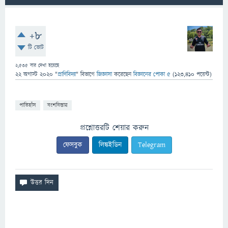
+8
টি ভোট
2,535
বার দেখা হয়েছে
22 অগাস্ট 2020
"
প্রাণিবিদ্যা
" বিভাগে
জিজ্ঞাসা
করেছেন
বিজ্ঞানের পোকা ৫
(
123,410
পয়েন্ট)
পাতিহাঁস
বংশবিস্তার
প্রশ্নোত্তরটি শেয়ার করুন
ফেসবুক
লিঙ্কইডিন
Telegram