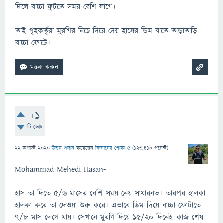
দিলে বাচ্চা ফুটতে সময় বেশি লাগে।
তাই গৃহকর্তৃরা মুরগির নিচে দিয়ে দেয় হাসের ডিম যাতে তাড়াতাড়ি
বাচ্চা ফোটে।
+1
টি ভোট
22 অগাস্ট 2020
উত্তর প্রদান
করেছেন
বিজ্ঞানের পোকা ৫
(
123,410
পয়েন্ট)
Mohammad Mehedi Hasan-
হাস তা দিতে ৫/৬ মাসের বেশি সময় নেয় সাধারনত। তারপর হালকা
হালকা করে তা দেওয়া শুরু করে। এভাবে ডিম দিয়ে বাচ্চা ফোটাতে
৭/৮ মাস লেগে যায়। সেখানে মুরগি দিয়ে ১৫/২০ দিনেই কাজ শেষ