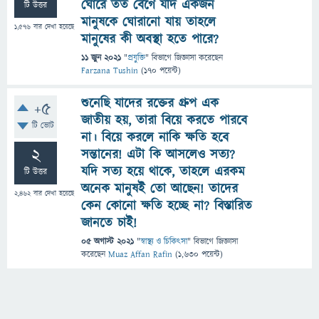
ঘোরে তত বেগে যদি একজন
টি উত্তর
মানুষকে ঘোরানো যায় তাহলে
1,576
বার দেখা হয়েছে
মানুষের কী অবস্থা হতে পারে?
11 জুন 2021
"
প্রযুক্তি
" বিভাগে
জিজ্ঞাসা
করেছেন
Farzana Tushin
(
170
পয়েন্ট)
শুনেছি যাদের রক্তের গ্রুপ এক
+5
জাতীয় হয়, তারা বিয়ে করতে পারবে
টি ভোট
না। বিয়ে করলে নাকি ক্ষতি হবে
2
সন্তানের! এটা কি আসলেও সত্য?
যদি সত্য হয়ে থাকে, তাহলে এরকম
টি উত্তর
অনেক মানুষই তো আছেন! তাদের
2,462
বার দেখা হয়েছে
কেন কোনো ক্ষতি হচ্ছে না? বিস্তারিত
জানতে চাই!
05 অগাস্ট 2021
"
স্বাস্থ্য ও চিকিৎসা
" বিভাগে
জিজ্ঞাসা
করেছেন
Muaz Affan Rafin
(
1,630
পয়েন্ট)