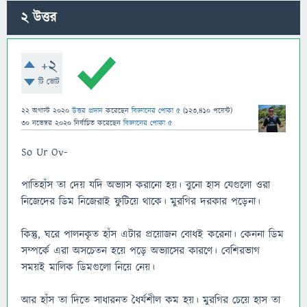
2
উত্তর
+2
টি ভোট
22 অগাস্ট 2020
উত্তর প্রদান
করেছেন
বিজ্ঞানের পোকা ৫
(
123,410
পয়েন্ট)
30 নভেম্বর 2020
নির্বাচিত
করেছেন
বিজ্ঞানের পোকা ৫
So Ur Ov-
পাতিহাঁস তা দেয় যদি অভ্যাস করানো হয়। বুনো হাস যেগুলো ওরা
নিজেদের ডিম নিজেরাই ফুটিয়ে থাকে। মুরগির দরকার পড়েনা।
কিন্তু, ঘরে পালনকৃত হাঁস এটার প্রয়োজন বোধই করেনা। কেননা ডিম
সম্পর্কে এরা অসচেতন হয়ে পড়ে অভ্যাসের কারণে। বেশিরভাগ
সময়ই মালিক ডিমগুলো নিয়ে নেয়।
আর হাঁস তা দিতে সাধারনত ধৈর্যশীল কম হয়। মুরগির চেয়ে হাস তা