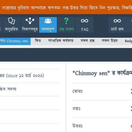
তির প্রশ্নোত্তর দুনিয়ায় আপনাকে স্বাগতম! প্রশ্ন-উত্তর দিয়ে জিতে নিন পুরস্কার, বিস্ত
!
অনুত্তরিত
বিভাগসমূহ
সদস্যবৃন্দ
প্রশ্ন করুন
FAQ
চ্যাট রুম
স্যঃ Chinmoy sen
ফিড
সাম্প্রতিক কর্মকান্ড
সকল প্রশ্ন
সকল উত্তর
Bad
"Chinmoy sen" র কার্যক্র
ছর (since 12 মার্চ 2022)
্ধিত সদস্য
স্কোরঃ
প্রশ্নঃ
উত্তরঃ