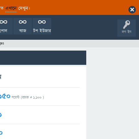
ারিত
এখানে
দেখুন।
পোল
ব্যাজ
টপ ইউজার
লগ ইন
ges
ম
150
পয়েন্ট (র‌্যাংক #
1,100
)
1
0