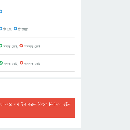
0
0
0
টি প্রশ্ন,
টি উত্তর
0
0
সম্মত ভোট,
অসম্মত ভোট
3
0
সম্মত ভোট,
অসম্মত ভোট
দয়া করে
লগ ইন করুন
কিংবা
নিবন্ধিত হউন