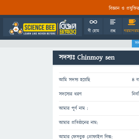
বিজ্ঞান ও প্রযুক্
বী হোম
প্রশ্ন
গরমাগরম
সদ
সদস্যঃ Chinmoy sen
আমি সদস্য হয়েছি
4 ব
সদস্যের ধরণ
নিবন
আমার পূর্ণ নাম :
আমার প্রতিষ্ঠানের নাম:
আমার ফেসবুক প্রোফাইল লিঙ্ক: