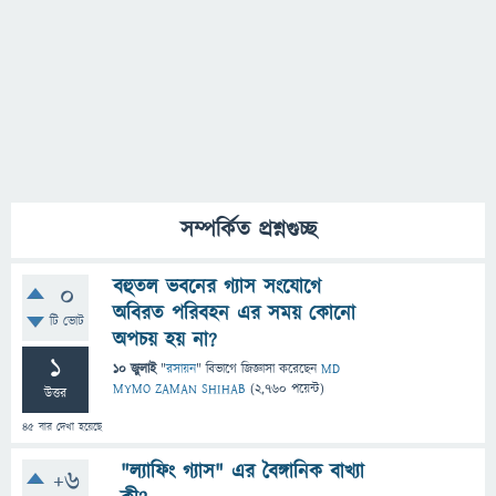
সম্পর্কিত প্রশ্নগুচ্ছ
বহুতল ভবনের গ্যাস সংযোগে
0
অবিরত পরিবহন এর সময় কোনো
টি ভোট
অপচয় হয় না?
1
10 জুলাই
"
রসায়ন
" বিভাগে
জিজ্ঞাসা
করেছেন
MD
MYMO ZAMAN SHIHAB
(
2,760
পয়েন্ট)
উত্তর
45
বার দেখা হয়েছে
"ল্যাফিং গ্যাস" এর বৈঙ্গানিক বাখ্যা
+6