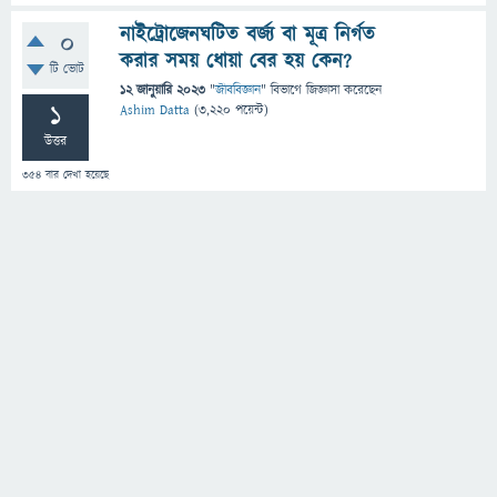
নাইট্রোজেনঘটিত বর্জ্য বা মূত্র নির্গত
0
করার সময় ধোয়া বের হয় কেন?
টি ভোট
12 জানুয়ারি 2023
"
জীববিজ্ঞান
" বিভাগে
জিজ্ঞাসা
করেছেন
1
Ashim Datta
(
3,220
পয়েন্ট)
উত্তর
354
বার দেখা হয়েছে