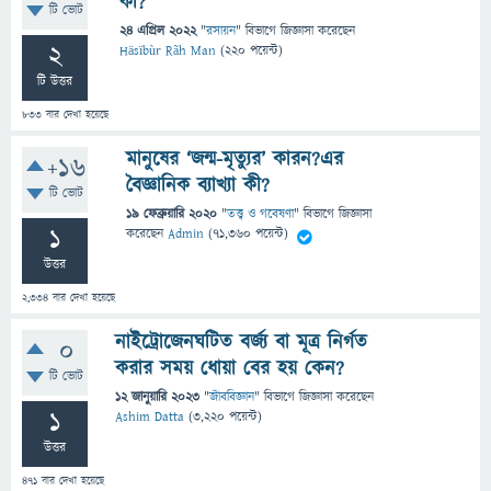
কী?
টি ভোট
24 এপ্রিল 2022
"
রসায়ন
" বিভাগে
জিজ্ঞাসা
করেছেন
2
Häsïbùr Rãh Man
(
220
পয়েন্ট)
টি উত্তর
833
বার দেখা হয়েছে
মানুষের ‘জন্ম-মৃত্যুর’ কারন?এর
+16
বৈজ্ঞানিক ব্যাখ্যা কী?
টি ভোট
19 ফেব্রুয়ারি 2020
"
তত্ত্ব ও গবেষণা
" বিভাগে
জিজ্ঞাসা
1
করেছেন
Admin
(
71,360
পয়েন্ট)
উত্তর
2,334
বার দেখা হয়েছে
নাইট্রোজেনঘটিত বর্জ্য বা মূত্র নির্গত
0
করার সময় ধোয়া বের হয় কেন?
টি ভোট
12 জানুয়ারি 2023
"
জীববিজ্ঞান
" বিভাগে
জিজ্ঞাসা
করেছেন
1
Ashim Datta
(
3,220
পয়েন্ট)
উত্তর
471
বার দেখা হয়েছে