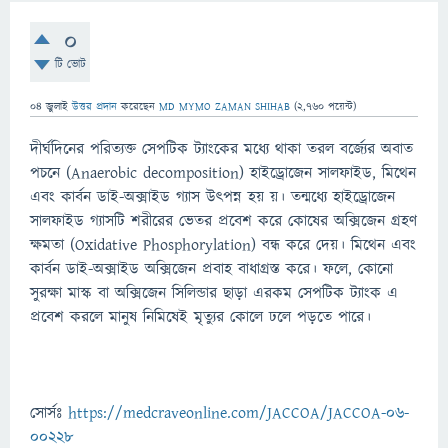
0
টি ভোট
04 জুলাই
উত্তর প্রদান
করেছেন
MD MYMO ZAMAN SHIHAB
(
2,760
পয়েন্ট)
দীর্ঘদিনের পরিত্যক্ত সেপটিক ট্যাংকের মধ্যে থাকা তরল বর্জ্যের অবাত
পচনে (Anaerobic decomposition) হাইড্রোজেন সালফাইড, মিথেন
এবং কার্বন ডাই-অক্সাইড গ্যাস উৎপন্ন হয় য়। তন্মধ্যে হাইড্রোজেন
সালফাইড গ্যাসটি শরীরের ভেতর প্রবেশ করে কোষের অক্সিজেন গ্রহণ
ক্ষমতা (Oxidative Phosphorylation) বন্ধ করে দেয়। মিথেন এবং
কার্বন ডাই-অক্সাইড অক্সিজেন প্রবাহ বাধাগ্রস্ত করে। ফলে, কোনো
সুরক্ষা মাস্ক বা অক্সিজেন সিলিন্ডার ছাড়া এরকম সেপটিক ট্যাংক এ
প্রবেশ করলে মানুষ নিমিষেই মৃত্যুর কোলে ঢলে পড়তে পারে।
সোর্সঃ
https://medcraveonline.com/JACCOA/JACCOA-06-
00228