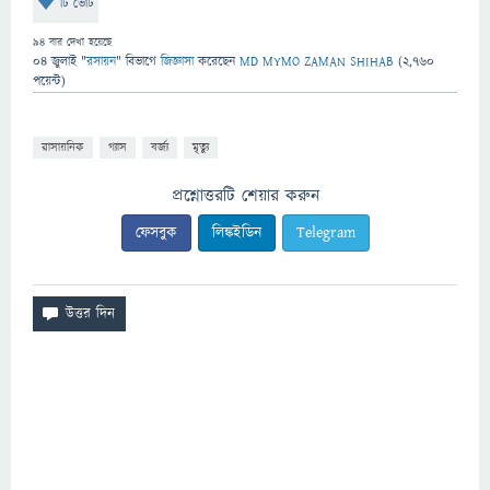
টি ভোট
94
বার দেখা হয়েছে
04 জুলাই
"
রসায়ন
" বিভাগে
জিজ্ঞাসা
করেছেন
MD MYMO ZAMAN SHIHAB
(
2,760
পয়েন্ট)
রাসায়নিক
গ্যাস
বর্জ্য
মৃত্যু
প্রশ্নোত্তরটি শেয়ার করুন
ফেসবুক
লিঙ্কইডিন
Telegram