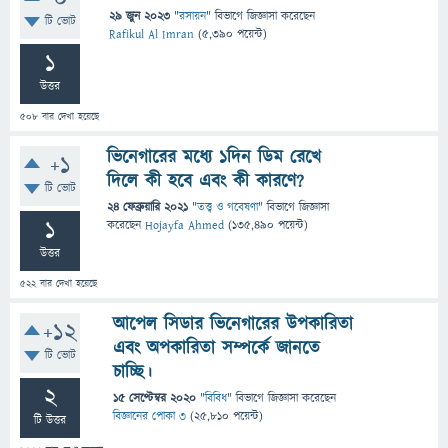
29 জুন 2023
"
রসায়ন
" বিভাগে
জিজ্ঞাসা
করেছেন
টি ভোট
Rafikul Al Imran
(
5,390
পয়েন্ট)
1
উত্তর
508
বার দেখা হয়েছে
ভিনেগারের মধ্যে ১দিন ডিম রেখে
+1
দিলে কী হবে এবং কী কারণে?
টি ভোট
24 ফেব্রুয়ারি 2021
"
তত্ত্ব ও গবেষণা
" বিভাগে
জিজ্ঞাসা
1
করেছেন
Hojayfa Ahmed
(
135,490
পয়েন্ট)
উত্তর
522
বার দেখা হয়েছে
আপেল সিডার ভিনেগারের উপকারিতা
+12
এবং অপকারিতা সম্পর্কে জানতে
টি ভোট
চাচ্ছি।
2
15 সেপ্টেম্বর 2020
"
বিবিধ
" বিভাগে
জিজ্ঞাসা
করেছেন
বিজ্ঞানের পোকা ৩
(
25,810
পয়েন্ট)
টি উত্তর