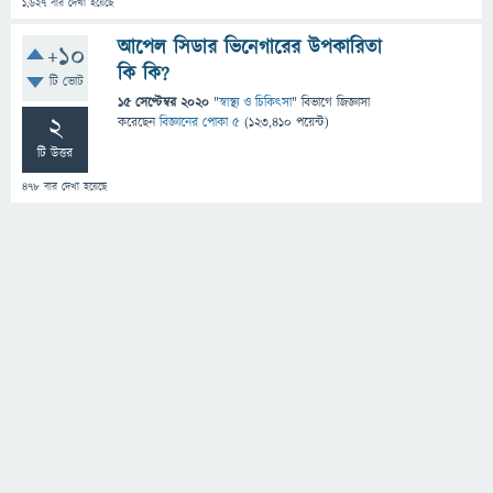
1,627
বার দেখা হয়েছে
আপেল সিডার ভিনেগারের উপকারিতা
+10
কি কি?
টি ভোট
15 সেপ্টেম্বর 2020
"
স্বাস্থ্য ও চিকিৎসা
" বিভাগে
জিজ্ঞাসা
2
করেছেন
বিজ্ঞানের পোকা ৫
(
123,410
পয়েন্ট)
টি উত্তর
478
বার দেখা হয়েছে