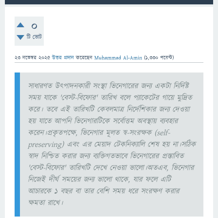
0
টি ভোট
23 নভেম্বর 2025
উত্তর প্রদান
করেছেন
Muhammad Al-Amin
(
1,330
পয়েন্ট)
সাধারণত উৎপাদনকারী সংস্থা ভিনেগারের জন্য একটা নির্দিষ্ট
সময় যাকে 'বেস্ট-বিফোর' তারিখ বলে প্যাকেটের গায়ে মুদ্রিত
করে। তবে এই তারিখটি কেবলমাত্র নির্দেশিকার জন্য দেওয়া
হয় যাতে আপনি ভিনেগারটিকে সর্বোত্তম অবস্থায় ব্যবহার
করেন।প্রকৃতপক্ষে, ভিনেগার মূলত স্ব-সংরক্ষক (self-
preserving) এবং এর মেয়াদ টেকনিক্যালি শেষ হয় না।সঠিক
স্বাদ নিশ্চিত করার জন্য ব্যক্তিগতভাবে ভিনেগারের প্রস্তাবিত
'বেস্ট-বিফোর' তারিখটি দেখে নেওয়া ভালো।অতএব, ভিনেগার
নিজেই দীর্ঘ সময়ের জন্য ভালো থাকে, যার ফলে এটি
আচারকে ১ বছর বা তার বেশি সময় ধরে সংরক্ষণ করার
ক্ষমতা রাখে।