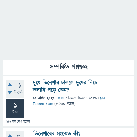
সম্পর্কিত প্রশ্নগুচ্ছ
দুধে ভিনেগার ঢাললে দুধের নিচে
+1
তলানি পড়ে কেন?
টি ভোট
15 এপ্রিল 2023
"
রসায়ন
" বিভাগে
জিজ্ঞাসা
করেছেন
Md.
1
Taseen Alam
(
8,590
পয়েন্ট)
উত্তর
647
বার দেখা হয়েছে
ভিনেগারের সংকেত কী?
0