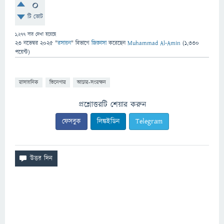
0
টি ভোট
1,277
বার দেখা হয়েছে
23 নভেম্বর 2025
"
রসায়ন
" বিভাগে
জিজ্ঞাসা
করেছেন
Muhammad Al-Amin
(
1,330
পয়েন্ট)
রাসায়নিক
ভিনেগার
আচার-সংরক্ষন
প্রশ্নোত্তরটি শেয়ার করুন
ফেসবুক
লিঙ্কইডিন
Telegram