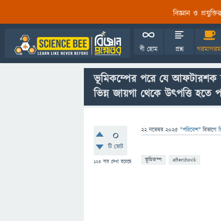
বিজ্ঞান ও প্রযুক্
বী হোম
প্রশ্ন
গরমাগরম
ভূমিকম্পের পরে যে আফটারশক 
ভিন্ন জায়গা থেকে উৎপত্তি হতে 
22 নভেম্বর 2025
"
পরিবেশ
" বিভাগে
জ
0
টি ভোট
ভূমিকম্প
aftershock
123
বার দেখা হয়েছে