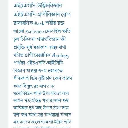
এইচএসসি-উদ্ভিদবিজ্ঞান
এইচএসসি-প্রাণীবিজ্ঞান
রোগ
রাসায়নিক
#ask
শরীর
রক্ত
আলো
#science
মোবাইল
ক্ষতি
চুল
চিকিৎসা
পদার্থবিজ্ঞান
কী
প্রযুক্তি
সূর্য
মহাকাশ
স্বাস্থ্য
মাথা
গণিত
প্রাণী
বৈজ্ঞানিক
#biology
পার্থক্য
এইচএসসি-আইসিটি
বিজ্ঞান
খাওয়া
গরম
#জানতে
শীতকাল
ডিম
বৃষ্টি
চাঁদ
কেন
কারণ
কাজ
বিদ্যুৎ
রং
সাপ
রাত
মনোবিজ্ঞান
শক্তি
উপকারিতা
লাল
আগুন
গাছ
মস্তিষ্ক
খাবার
সাদা
শব্দ
আবিষ্কার
দুধ
মাছ
উপায়
ঠাণ্ডা
হাত
মশা
স্বপ্ন
ব্যাথা
ভয়
তাপমাত্রা
বাতাস
গ্রহ
রসায়ন
কালো
গ্যাস
পা
উদ্ভিদ
পাখি