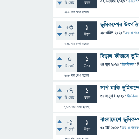
02 ডিসেম্বর 2023
"
পরিবেশ
"
টি ভোট
উত্তর
288
বার দেখা হয়েছে
ভূমিকম্পের উৎপত্তি
+3
1
28 এপ্রিল 2021
"
তত্ত্ব ও গব
টি ভোট
উত্তর
629
বার দেখা হয়েছে
বিড়াল কীভাবে ভূমি
0
1
24 জুন 2023
"
জীববিজ্ঞান
" ব
টি ভোট
উত্তর
658
বার দেখা হয়েছে
সাপ নাকি ভূমিকম্প
+7
1
31 জানুয়ারি 2021
"
জীববিজ্ঞা
টি ভোট
উত্তর
1,341
বার দেখা হয়েছে
বাংলাদেশে ভূমিকম
+1
1
31 মার্চ 2025
"
তত্ত্ব ও গবেষ
টি ভোট
উত্তর