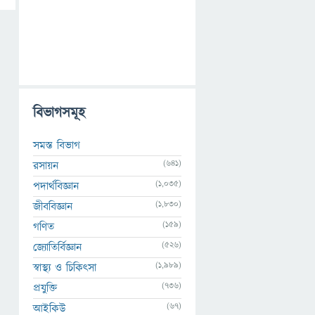
বিভাগসমূহ
সমস্ত বিভাগ
(641)
রসায়ন
(1,035)
পদার্থবিজ্ঞান
(1,830)
জীববিজ্ঞান
(159)
গণিত
(526)
জ্যোতির্বিজ্ঞান
(1,989)
স্বাস্থ্য ও চিকিৎসা
(736)
প্রযুক্তি
(67)
আইকিউ