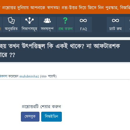
তির প্রশ্নোত্তর দুনিয়ায় আপনাকে স্বাগতম! প্রশ্ন-উত্তর দিয়ে জিতে নিন পুরস্কার, বিস্ত
!
অনুত্তরিত
বিভাগসমূহ
সদস্যবৃন্দ
প্রশ্ন করুন
FAQ
চ্যাট রুম
হয় তখন উৎপত্তিস্থল কি একই থাকে? না আফটারশক
পারে ??
িজ্ঞাসা
করেছেন
muhdminhaz
(
220
পয়েন্ট)
প্রশ্নোত্তরটি শেয়ার করুন
ফেসবুক
লিঙ্কইডিন