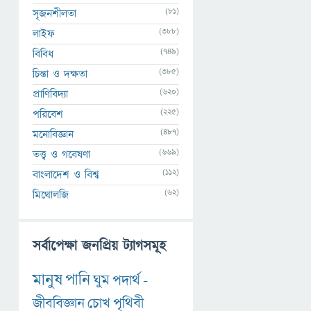
(81)
সৃজনশীলতা
(388)
লাইফ
(749)
বিবিধ
(385)
চিন্তা ও দক্ষতা
(620)
প্রাণিবিদ্যা
(225)
পরিবেশ
(487)
মনোবিজ্ঞান
(669)
তত্ত্ব ও গবেষণা
(112)
বাংলাদেশ ও বিশ্ব
(62)
মিথোলজি
সর্বাপেক্ষা জনপ্রিয় ট্যাগসমূহ
মানুষ
পানি
ঘুম
পদার্থ
-
জীববিজ্ঞান
চোখ
পৃথিবী