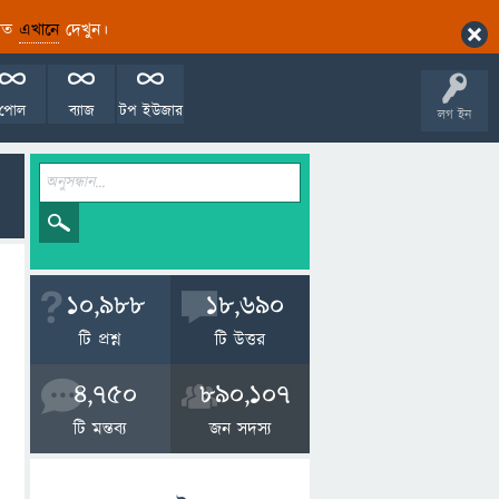
ারিত
এখানে
দেখুন।
পোল
ব্যাজ
টপ ইউজার
লগ ইন
10,988
18,690
টি প্রশ্ন
টি উত্তর
4,750
890,107
টি মন্তব্য
জন সদস্য