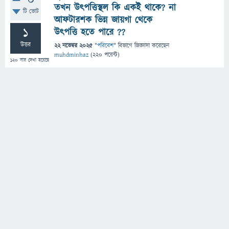
0
তখন উৎপত্তিস্থল কি একই থাকে? না
টি ভোট
আফটারশক ভিন্ন জায়গা থেকে
1
উৎপত্তি হতে পারে ??
উত্তর
22 নভেম্বর 2025
"
পরিবেশ
" বিভাগে
জিজ্ঞাসা
করেছেন
muhdminhaz
(
220
পয়েন্ট)
120
বার দেখা হয়েছে