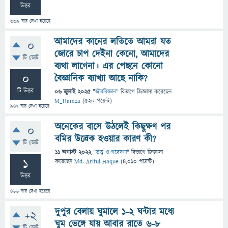
উত্তর
669
বার দেখা হয়েছে
আমাদের কানের লতিতে আমরা যত
0
জোরে চাপ দেইনা কেনো, আমাদের
টি ভোট
ব্যথা লাগেনা। এর পেছনে কোনো
0
বৈজ্ঞানিক ব্যাখ্যা আছে নাকি?
টি উত্তর
06 জুলাই 2025
"
জীববিজ্ঞান
" বিভাগে
জিজ্ঞাসা
করেছেন
M_Hamza
(
520
পয়েন্ট)
947
বার দেখা হয়েছে
অনেকের বাসে উঠলেই কিছুক্ষণ পর
0
বমির উদ্রেক হওয়ার কারণ কী?
টি ভোট
11 অগাস্ট 2022
"
তত্ত্ব ও গবেষণা
" বিভাগে
জিজ্ঞাসা
1
করেছেন
Md. Ariful Haque
(
4,010
পয়েন্ট)
উত্তর
466
বার দেখা হয়েছে
দুপুর বেলায় ঘুমালে ১-২ ঘন্টার মধ্যে
+2
ঘুম ভেঙ্গে যায় আবার রাতে ৬-৮
টি ভোট