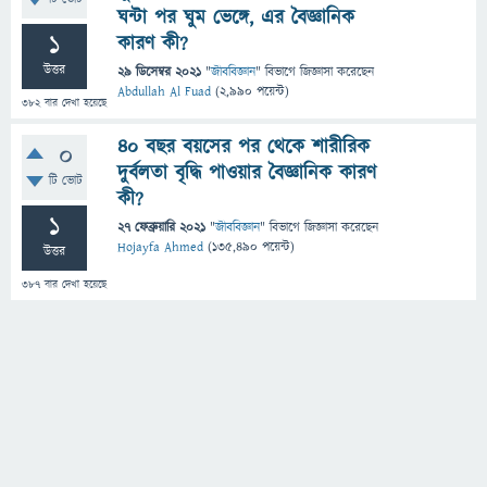
ঘন্টা পর ঘুম ভেঙ্গে, এর বৈজ্ঞানিক
1
কারণ কী?
উত্তর
29 ডিসেম্বর 2021
"
জীববিজ্ঞান
" বিভাগে
জিজ্ঞাসা
করেছেন
Abdullah Al Fuad
(
2,990
পয়েন্ট)
382
বার দেখা হয়েছে
৪০ বছর বয়সের পর থেকে শারীরিক
0
দুর্বলতা বৃদ্ধি পাওয়ার বৈজ্ঞানিক কারণ
টি ভোট
কী?
1
27 ফেব্রুয়ারি 2021
"
জীববিজ্ঞান
" বিভাগে
জিজ্ঞাসা
করেছেন
Hojayfa Ahmed
(
135,490
পয়েন্ট)
উত্তর
387
বার দেখা হয়েছে