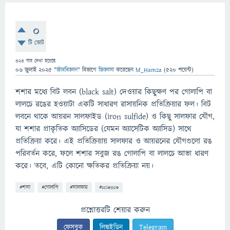
0
টি ভোট
323
বার দেখা হয়েছে
06 জুলাই 2025
"
জীববিজ্ঞান
" বিভাগে
জিজ্ঞাসা
করেছেন
M_Hamza
(
520
পয়েন্ট)
শশার মধ্যে বিট লবন (black salt) দেওয়ার কিছুক্ষণ পর গোলাপি বা
লালচে রঙের হওয়াটা একটি সাধারণ রাসায়নিক প্রতিক্রিয়ার ফল। বিট
লবনে থাকে আয়রন সালফাইড (iron sulfide) ও কিছু সালফার যৌগ,
যা শশার প্রাকৃতিক অ্যাসিডের (যেমন অ্যাসেটিক অ্যাসিড) সাথে
প্রতিক্রিয়া করে। এই প্রতিক্রিয়ায় সালফার ও আয়রনের যৌগগুলো রঙ
পরিবর্তন করে, ফলে শশার সবুজ রঙ গোলাপি বা লালচে আভা ধারণ
করে। তবে, এটি কোনো ক্ষতিকর প্রতিক্রিয়া নয়।
#শসা
#গোলাপি
#সালফার
#science
প্রশ্নোত্তরটি শেয়ার করুন
ফেসবুক
লিঙ্কইডিন
Telegram