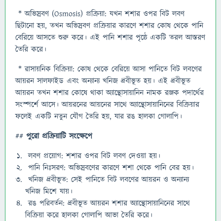
* অভিস্রবণ (Osmosis) প্রক্রিয়া: যখন শশার ওপর বিট লবণ
ছিটানো হয়, তখন অভিস্রবণ প্রক্রিয়ার কারণে শশার কোষ থেকে পানি
বেরিয়ে আসতে শুরু করে। এই পানি শশার পৃষ্ঠে একটি তরল আস্তরণ
তৈরি করে।
* রাসায়নিক বিক্রিয়া: কোষ থেকে বেরিয়ে আসা পানিতে বিট লবণের
আয়রন সালফাইড এবং অন্যান্য খনিজ দ্রবীভূত হয়। এই দ্রবীভূত
আয়রন তখন শশার কোষে থাকা অ্যান্থোসায়ানিন নামক রঞ্জক পদার্থের
সংস্পর্শে আসে। আয়রনের আয়নের সাথে অ্যান্থোসায়ানিনের বিক্রিয়ার
ফলেই একটি নতুন যৌগ তৈরি হয়, যার রঙ হালকা গোলাপি।
##
পুরো
প্রক্রিয়াটি
সংক্ষেপে
লবণ প্রয়োগ: শশার ওপর বিট লবণ দেওয়া হয়।
পানি নিঃসরণ: অভিস্রবণের কারণে শশা থেকে পানি বের হয়।
খনিজ দ্রবীভূত: সেই পানিতে বিট লবণের আয়রন ও অন্যান্য
খনিজ মিশে যায়।
রঙ পরিবর্তন: দ্রবীভূত আয়রন শশার অ্যান্থোসায়ানিনের সাথে
বিক্রিয়া করে হালকা গোলাপি আভা তৈরি করে।