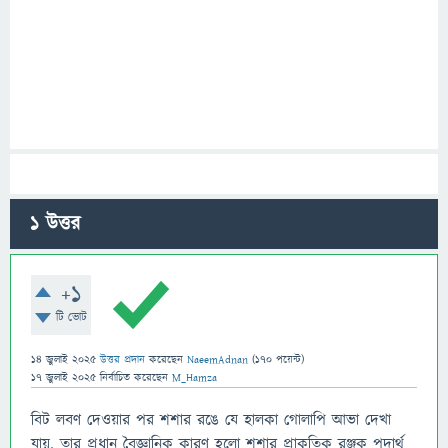
1
উত্তর
+1
টি ভোট
14 জুলাই 2025
উত্তর প্রদান
করেছেন
NaeemAdnan
(
170
পয়েন্ট)
17 জুলাই 2025
নির্বাচিত
করেছেন
M_Hamza
বিট লবণ দেওয়ার পর শশার রঙে যে হালকা গোলাপি আভা দেখা
যায়, তার প্রধান বৈজ্ঞানিক কারণ হলো শশার প্রাকৃতিক রঞ্জক পদার্থ