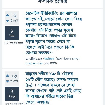
সম্পর্কিত প্রশ্নগুচ্ছ
জেনেটিক ইঞ্জিনিয়ারিং এর ব্যাপারে
+1
জানতে চাই..এখানে কোন কোন বিষয়
টি ভোট
পড়ানো হয়?বাংলাদেশে কোথায়
1
কোথায় এটা নিয়ে পড়ার সুযোগ
আছে? বিদেশে কোথাও এটা নিয়ে
উত্তর
পড়ার সুযোগ আছে? দেশে বা
355
বার দেখা হয়েছে
বিদেশে এটা নিয়ে পড়তে কি কি
যোগ্যতা দরকার??
18 এপ্রিল 2023
"
জীববিজ্ঞান
" বিভাগে
জিজ্ঞাসা
করেছেন
shahseerkhan
(
130
পয়েন্ট)
মানুষের শরীরে ১১৮ টি মৌলের
+3
২৬টি মৌল রয়েছে। যেমন: আয়রন
টি ভোট
(Fe) । এক্ষেত্রে বাস্তবে যে লোহা
2
আমরা দেখতে পাই সেই একই লোহা
কি আমাদের শরীরে থাকে? ভিন্ন
টি উত্তর
কোনো অবস্থায়?
896
বার দেখা হয়েছে