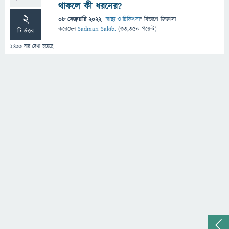
থাকলে কী ধরনের?
2
08 ফেব্রুয়ারি 2022
"
স্বাস্থ্য ও চিকিৎসা
" বিভাগে
জিজ্ঞাসা
করেছেন
Sadman Sakib.
(
33,350
পয়েন্ট)
টি উত্তর
1,433
বার দেখা হয়েছে