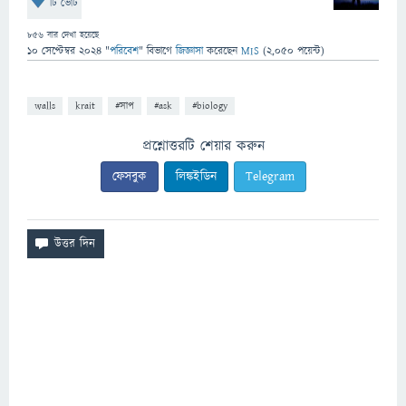
টি ভোট
856
বার দেখা হয়েছে
10 সেপ্টেম্বর 2024
"
পরিবেশ
" বিভাগে
জিজ্ঞাসা
করেছেন
MIS
(
2,050
পয়েন্ট)
walls
krait
#সাপ
#ask
#biology
প্রশ্নোত্তরটি শেয়ার করুন
ফেসবুক
লিঙ্কইডিন
Telegram