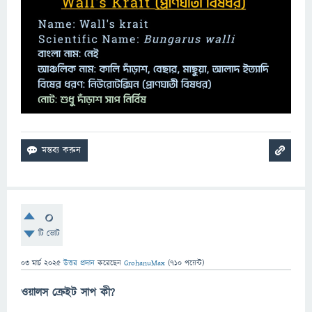
0
টি ভোট
03 মার্চ 2025
উত্তর প্রদান
করেছেন
GrohanuMax
(
710
পয়েন্ট)
ওয়ালস ক্রেইট সাপ কী?