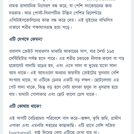
নামক রাসায়নিক নিঃসরণ বন্ধ করে, যা পেশি সংকোচনের জন্য
দরকার। আর পোস্ট-সিনাপটিক টক্সিন পেশির রিসেপ্টরে
এসিটাইলকোলিনের কাজ বন্ধ করে দেয়। এই দুইয়ের সম্মিলিত
প্রভাবে শরীর পক্ষাঘাতগ্রস্ত হয়ে পড়ে।
এটি দেখতে কেমন?
ওয়ালস ক্রেইট সাধারণত মাঝারি আকারের সাপ, যার দৈর্ঘ্য ১৬৫
সেন্টিমিটার পর্যন্ত হতে পারে। এর শরীর চকচকে নীলাভ-কালো বা গাঢ়
চকোলেট বাদামি রঙের হয়, এবং এতে সাদা বা দুধের মতো সাদা
ব্যান্ড থাকে। এই ব্যান্ডগুলো অন্যান্য ভারতীয় ক্রেইটের তুলনায় বেশি
সংখ্যায় থাকে, যা এটিকে চেনার একটি বড় লক্ষণ। ছোটবেলায় এর
পেট সাদা থাকে, কিন্তু বড় হলে সেটা হালকা হলুদ বা ধূসরাভ হয়ে
যায়। মাথাটা গোলাকার এবং ছোট কালো চোখ থাকে।
এটি কোথায় থাকে?
এই সাপটি বৈচিত্র্যময় পরিবেশে বাস করে—জঙ্গল, কৃষি জমি, গ্রামীণ
এলাকা এবং এমনকি শহরের কাছাকাছি। এটি রাতে বেশি সক্রিয়
(nocturnal), তাই দিনের বেলা এটিকে দেখা যায় না।