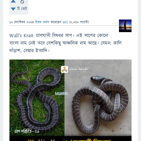
0
টি ভোট
10 সেপ্টেম্বর 2024
উত্তর প্রদান
করেছেন
MIS
(
2,050
পয়েন্ট)
Wall's Krait প্রাণঘাতী বিষধর সাপ। এই সাপের কোনো
বাংলা নাম নেই তবে বেশকিছু আঞ্চলিক নাম আছে। যেমন: কালি
দাঁড়াশ, বেছার ইত্যাদি।