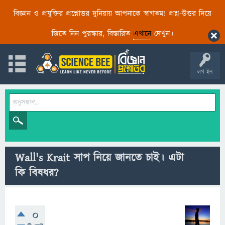
বিজ্ঞান ও প্রযুক্তির প্রশ্নোত্তর দুনিয়ায় আপনাকে স্বাগতম! প্রশ্ন-উত্তর দিয়ে
জিতে নিন পুরস্কার, বিস্তারিত
এখানে
দেখুন।
লগ ইন
Wall's Krait সাপ নিয়ে জানতে চাই। এটা
কি বিষধর?
0