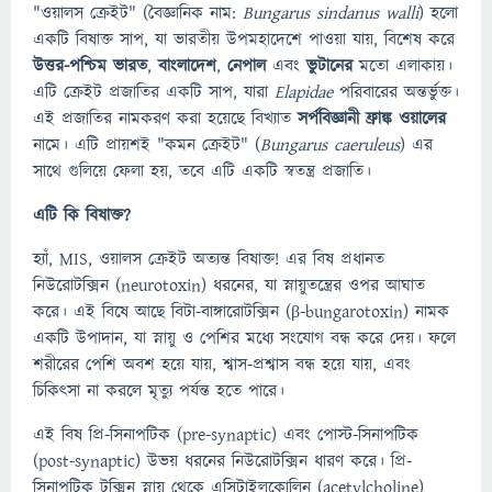
"ওয়ালস ক্রেইট" (বৈজ্ঞানিক নাম:
Bungarus sindanus walli
) হলো
একটি বিষাক্ত সাপ, যা ভারতীয় উপমহাদেশে পাওয়া যায়, বিশেষ করে
উত্তর-পশ্চিম ভারত
,
বাংলাদেশ
,
নেপাল
এবং
ভুটানের
মতো এলাকায়।
এটি ক্রেইট প্রজাতির একটি সাপ, যারা
Elapidae
পরিবারের অন্তর্ভুক্ত।
এই প্রজাতির নামকরণ করা হয়েছে বিখ্যাত
সর্পবিজ্ঞানী ফ্রাঙ্ক ওয়ালের
নামে। এটি প্রায়শই "কমন ক্রেইট" (
Bungarus caeruleus
) এর
সাথে গুলিয়ে ফেলা হয়, তবে এটি একটি স্বতন্ত্র প্রজাতি।
এটি কি বিষাক্ত?
হ্যাঁ, MIS, ওয়ালস ক্রেইট অত্যন্ত বিষাক্ত! এর বিষ প্রধানত
নিউরোটক্সিন (neurotoxin) ধরনের, যা স্নায়ুতন্ত্রের ওপর আঘাত
করে। এই বিষে আছে বিটা-বাঙ্গারোটক্সিন (β-bungarotoxin) নামক
একটি উপাদান, যা স্নায়ু ও পেশির মধ্যে সংযোগ বন্ধ করে দেয়। ফলে
শরীরের পেশি অবশ হয়ে যায়, শ্বাস-প্রশ্বাস বন্ধ হয়ে যায়, এবং
চিকিৎসা না করলে মৃত্যু পর্যন্ত হতে পারে।
এই বিষ প্রি-সিনাপটিক (pre-synaptic) এবং পোস্ট-সিনাপটিক
(post-synaptic) উভয় ধরনের নিউরোটক্সিন ধারণ করে। প্রি-
সিনাপটিক টক্সিন স্নায়ু থেকে এসিটাইলকোলিন (acetylcholine)