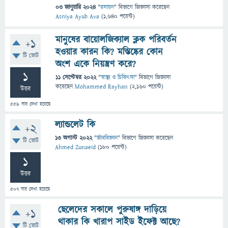
03 জানুয়ারি 2024
"
রসায়ন
" বিভাগে
জিজ্ঞাসা
করেছেন
Asniya Ayub Ava
(
1,640
পয়েন্ট)
মানুষের বায়োলজিক্যাল ক্লক পরিবর্তন
+1
হওয়ার কারন কি? মস্তিষ্কের কোন
টি ভোট
অংশ একে নিয়ন্ত্রণ করে?
1
11 সেপ্টেম্বর 2022
"
স্বাস্থ্য ও চিকিৎসা
" বিভাগে
জিজ্ঞাসা
করেছেন
Mohammed Rayhan
(
2,160
পয়েন্ট)
উত্তর
559
বার দেখা হয়েছে
ল্যান্ডলেট কি
+2
13 অগাস্ট 2022
"
জীববিজ্ঞান
" বিভাগে
জিজ্ঞাসা
করেছেন
টি ভোট
Ahmed Zunaeid
(
180
পয়েন্ট)
1
উত্তর
507
বার দেখা হয়েছে
ছেলেদের সকালে পুরুষাঙ্গ দাড়িয়ে
+1
থাকার কি খারাপ সাইড ইফেক্ট আছে?
টি ভোট