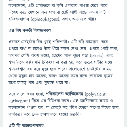
বাংলাদেশে, এটি গ্রামাঞ্চলে বা কৃষি এলাকায় পাওয়া যেতে পারে,
বিশেষ করে যেখানে অন্য সাপ বা ছোট প্রাণী আছে, কারণ এটি
ওফিওফ্যাগাস (ophiophagous), অর্থাৎ অন্য সাপ
খায়।
এর বিষ কতটা বিপজ্জনক?
ওয়ালস ক্রেইটের বিষ খুবই শক্তিশালী। এটি যদি কামড়ায়, তবে
প্রথমে ব্যথা না হলেও ধীরে ধীরে লক্ষণ দেখা দেয়—প্রথমে পেটে ব্যথা,
তারপর পেশি অবশ হওয়া, চোখের পাতা ঝুলে পড়া (ptosis), এবং
শ্বাস নিতে কষ্ট। যদি চিকিৎসা না করা হয়, তবে ৬-১২ ঘণ্টার মধ্যে
শ্বাস-প্রশ্বাস বন্ধ হয়ে মৃত্যু হতে পারে। বাংলাদেশে ক্রেইটের কামড়
থেকে মৃত্যুর হার অনেক, কারণ অনেক সময় রাতে লোকজন ঘুমের
মধ্যে কামড় খায় এবং বুঝতে পারে না।
তবে ভালো খবর হলো,
পলিভ্যালেন্ট অ্যান্টিভেনম
(polyvalent
antivenom) দিয়ে এর চিকিৎসা সম্ভব। এই অ্যান্টিভেনম ভারত ও
বাংলাদেশে পাওয়া যায়, যা ক্রেইট সহ "বিগ ফোর" সাপের বিষের জন্য
কার্যকর। তবে দ্রুত হাসপাতালে যাওয়া জরুরি।
এটি কি আক্রমণাত্মক?