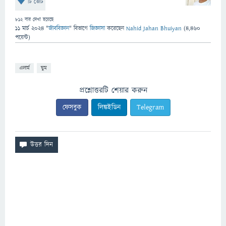
টি ভোট
812
বার দেখা হয়েছে
11 মার্চ 2024
"
জীববিজ্ঞান
" বিভাগে
জিজ্ঞাসা
করেছেন
Nahid Jahan Bhuiyan
(
4,460
পয়েন্ট)
এলার্ম
ঘুম
প্রশ্নোত্তরটি শেয়ার করুন
ফেসবুক
লিঙ্কইডিন
Telegram