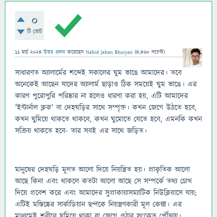
0
টি ভোট
11 মার্চ 2024
উত্তর প্রদান
করেছেন
Nahid Jahan Bhuiyan
(
4,460
পয়েন্ট)
সাধারণত অ্যালার্মের শব্দেই সকালের ঘুম ভাঙে আমাদের। তবে
অনেকেই আছেন যাদের অ্যালার্ম ছাড়াও ঠিক সময়েই ঘুম ভাঙে। এর
কারণ পুরোপুরি পরিষ্কার না হলেও ধারণা করা হয়, এটি আমাদের
'ইন্টার্নাল ক্লক' বা দেহঘড়ির সাথে সম্পৃক্ত। কখন জেগে উঠতে হবে,
কখন ঘুমিয়ে থাকতে থাকবে, কখন ঘুমোতে যেতে হবে, এমনকি কখন
সক্রিয় থাকতে হবে- তার সবই এর সাথে জড়িত।
মানুষের দেহঘড়ি মূলত আলো দিয়ে নিয়ন্ত্রিত হয়। প্রাকৃতিক আলো
আছে কিনা এবং থাকলে কতটা আলো আছে সে সম্পর্কে তথ্য চোখ
দিয়ে প্রবেশ করে এবং আমাদের সুপ্রাকায়াসম্যাটিক নিউক্লিয়াসে যায়;
এটিই মস্তিষ্কের সার্কাডিয়ান ছন্দকে নিয়ন্ত্রণকারী মূল কেন্দ্র। এর
মাধ্যমেই শরীরে ঘুমিয়ে থাকা বা জেগে ওঠার সংকেত পৌঁছায়।