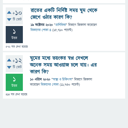
রাতের একটি নির্দিষ্ট সময় ঘুম থেকে
+10
জেগে ওঠার কারণ কি?
টি ভোট
19 অক্টোবর 2020
"
প্রাণিবিদ্যা
" বিভাগে
জিজ্ঞাসা
করেছেন
1
বিজ্ঞানের পোকা ৪
(
15,710
পয়েন্ট)
উত্তর
572
বার দেখা হয়েছে
ঘুমের মধ্যে ভয়ংকর স্বপ্ন দেখলে
+12
অনেক সময় আওয়াজ চলে যায়। এর
টি ভোট
কারণ কি?
1
10 এপ্রিল 2020
"
স্বাস্থ্য ও চিকিৎসা
" বিভাগে
জিজ্ঞাসা
করেছেন
বিজ্ঞানের পোকা
(
11,730
পয়েন্ট)
উত্তর
414
বার দেখা হয়েছে