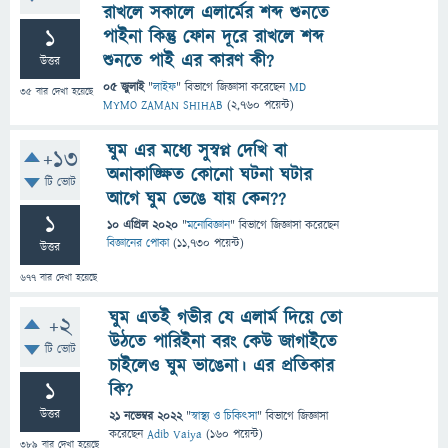
রাখলে সকালে এলার্মের শব্দ শুনতে
1
পাইনা কিন্তু ফোন দূরে রাখলে শব্দ
শুনতে পাই এর কারণ কী?
উত্তর
05 জুলাই
"
লাইফ
" বিভাগে
জিজ্ঞাসা
করেছেন
MD
35
বার দেখা হয়েছে
MYMO ZAMAN SHIHAB
(
2,760
পয়েন্ট)
ঘুম এর মধ্যে সুস্বপ্ন দেখি বা
+13
অনাকাঙ্ক্ষিত কোনো ঘটনা ঘটার
টি ভোট
আগে ঘুম ভেঙে যায় কেন??
1
10 এপ্রিল 2020
"
মনোবিজ্ঞান
" বিভাগে
জিজ্ঞাসা
করেছেন
বিজ্ঞানের পোকা
(
11,730
পয়েন্ট)
উত্তর
677
বার দেখা হয়েছে
ঘুম এতই গভীর যে এলার্ম দিয়ে তো
+2
উঠতে পারিইনা বরং কেউ জাগাইতে
টি ভোট
চাইলেও ঘুম ভাঙেনা। এর প্রতিকার
1
কি?
উত্তর
21 নভেম্বর 2022
"
স্বাস্থ্য ও চিকিৎসা
" বিভাগে
জিজ্ঞাসা
করেছেন
Adib Vaiya
(
160
পয়েন্ট)
389
বার দেখা হয়েছে