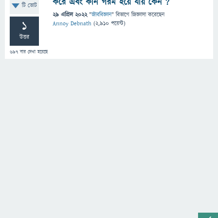
করে এবং কান গরম হয়ে যায় কেন ?
টি ভোট
29 এপ্রিল 2022
"
জীববিজ্ঞান
" বিভাগে
জিজ্ঞাসা
করেছেন
1
Annoy Debnath
(
2,910
পয়েন্ট)
উত্তর
697
বার দেখা হয়েছে