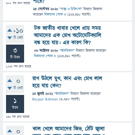
পারে?
900
বার দেখা হয়েছে
25 সেপ্টেম্বর 2020
"
স্বাস্থ্য ও চিকিৎসা
" বিভাগে
জিজ্ঞাসা
করেছেন
বিজ্ঞানের পোকা ৫
(
123,410
পয়েন্ট)
টক জাতীয় খাবার খেলে প্রায় সময়
+10
আমাদের এক চোখ অটোমেটিক্যালি
টি ভোট
বন্ধ হয়ে যায়। এর কারণ কি?
3
08 অক্টোবর 2020
"
জীববিজ্ঞান
" বিভাগে
জিজ্ঞাসা
করেছেন
বিজ্ঞানের পোকা ৫
(
123,410
পয়েন্ট)
টি উত্তর
1,225
বার দেখা হয়েছে
রাগ উঠলে মুখ, কান এবং চোখ লাল
0
হয়ে যায় কেন?
টি ভোট
13 জুলাই 2022
"
জীববিজ্ঞান
" বিভাগে
জিজ্ঞাসা
করেছেন
1
Reyajur Rahman
(
9,290
পয়েন্ট)
উত্তর
642
বার দেখা হয়েছে
ঝাল খেলে আমাদের জিভ, ঠোঁট জ্বালা
0