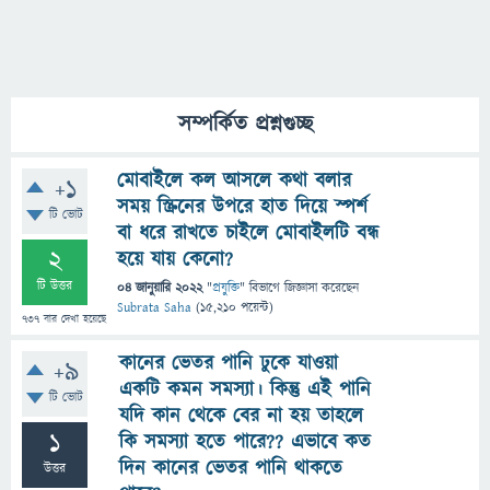
সম্পর্কিত প্রশ্নগুচ্ছ
মোবাইলে কল আসলে কথা বলার
+1
সময় স্ক্রিনের উপরে হাত দিয়ে স্পর্শ
টি ভোট
বা ধরে রাখতে চাইলে মোবাইলটি বন্ধ
2
হয়ে যায় কেনো?
টি উত্তর
04 জানুয়ারি 2022
"
প্রযুক্তি
" বিভাগে
জিজ্ঞাসা
করেছেন
Subrata Saha
(
15,210
পয়েন্ট)
737
বার দেখা হয়েছে
কানের ভেতর পানি ঢুকে যাওয়া
+9
একটি কমন সমস্যা। কিন্তু এই পানি
টি ভোট
যদি কান থেকে বের না হয় তাহলে
1
কি সমস্যা হতে পারে?? এভাবে কত
দিন কানের ভেতর পানি থাকতে
উত্তর