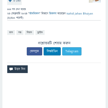
টি ভোট
434
বার দেখা হয়েছে
23 ফেব্রুয়ারি 2024
"
জীববিজ্ঞান
" বিভাগে
জিজ্ঞাসা
করেছেন
Nahid Jahan Bhuiyan
(
4,460
পয়েন্ট)
কান
বন্ধ
বিমান
ড্রাইভ
প্রশ্নোত্তরটি শেয়ার করুন
ফেসবুক
লিঙ্কইডিন
Telegram