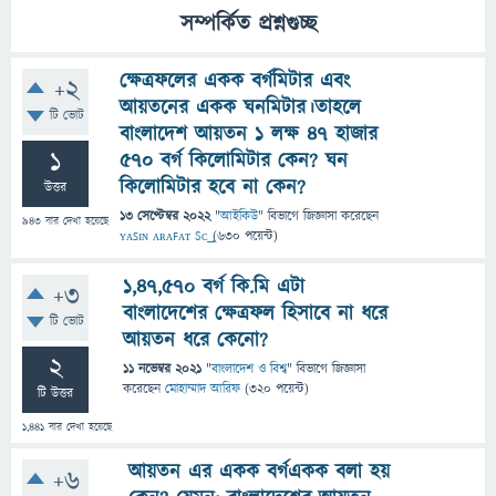
সম্পর্কিত প্রশ্নগুচ্ছ
ক্ষেত্রফলের একক বর্গমিটার এবং
+2
আয়তনের একক ঘনমিটার।তাহলে
টি ভোট
বাংলাদেশ আয়তন 1 লক্ষ 47 হাজার
1
570 বর্গ কিলোমিটার কেন? ঘন
কিলোমিটার হবে না কেন?
উত্তর
13 সেপ্টেম্বর 2022
"
আইকিউ
" বিভাগে
জিজ্ঞাসা
করেছেন
943
বার দেখা হয়েছে
ʏᴀꜱɪɴ ᴀʀᴀꜰᴀᴛ Sᴄ͢͢͢
(
630
পয়েন্ট)
১,৪৭,৫৭০ বর্গ কি.মি এটা
+3
বাংলাদেশের ক্ষেত্রফল হিসাবে না ধরে
টি ভোট
আয়তন ধরে কেনো?
2
11 নভেম্বর 2021
"
বাংলাদেশ ও বিশ্ব
" বিভাগে
জিজ্ঞাসা
করেছেন
মোহাম্মাদ আরিফ
(
320
পয়েন্ট)
টি উত্তর
1,441
বার দেখা হয়েছে
আয়তন এর একক বর্গএকক বলা হয়
+6