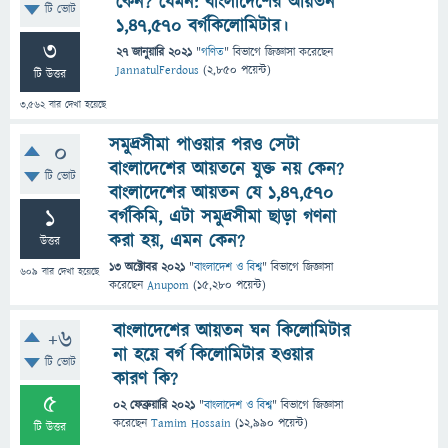
কেন? যেমন: বাংলাদেশের আয়তন
টি ভোট
১,৪৭,৫৭০ বর্গকিলোমিটার।
3
27 জানুয়ারি 2021
"
গণিত
" বিভাগে
জিজ্ঞাসা
করেছেন
JannatulFerdous
(
2,850
পয়েন্ট)
টি উত্তর
3,562
বার দেখা হয়েছে
সমুদ্রসীমা পাওয়ার পরও সেটা
0
বাংলাদেশের আয়তনে যুক্ত নয় কেন?
টি ভোট
বাংলাদেশের আয়তন যে ১,৪৭,৫৭০
1
বর্গকিমি, এটা সমুদ্রসীমা ছাড়া গণনা
করা হয়, এমন কেন?
উত্তর
13 অক্টোবর 2021
"
বাংলাদেশ ও বিশ্ব
" বিভাগে
জিজ্ঞাসা
609
বার দেখা হয়েছে
করেছেন
Anupom
(
15,280
পয়েন্ট)
বাংলাদেশের আয়তন ঘন কিলোমিটার
+6
না হয়ে বর্গ কিলোমিটার হওয়ার
টি ভোট
কারণ কি?
5
02 ফেব্রুয়ারি 2021
"
বাংলাদেশ ও বিশ্ব
" বিভাগে
জিজ্ঞাসা
করেছেন
Tamim Hossain
(
12,990
পয়েন্ট)
টি উত্তর