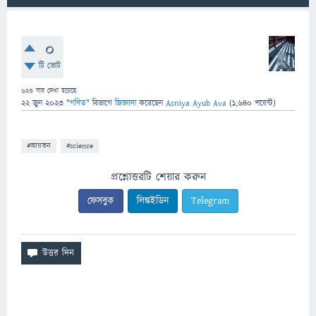
0
টি ভোট
623
বার দেখা হয়েছে
22 জুন 2023
"
গণিত
" বিভাগে
জিজ্ঞাসা
করেছেন
Asniya Ayub Ava
(
1,640
পয়েন্ট)
#আয়তন
#science
প্রশ্নোত্তরটি শেয়ার করুন
ফেসবুক
লিঙ্কইডিন
Telegram