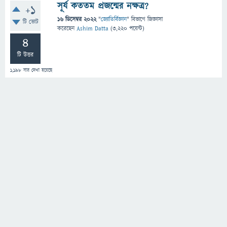
সূর্য কততম প্রজন্মের নক্ষত্র?
+1
16 ডিসেম্বর 2022
"
জ্যোতির্বিজ্ঞান
" বিভাগে
জিজ্ঞাসা
টি ভোট
করেছেন
Ashim Datta
(
3,220
পয়েন্ট)
4
টি উত্তর
1,198
বার দেখা হয়েছে