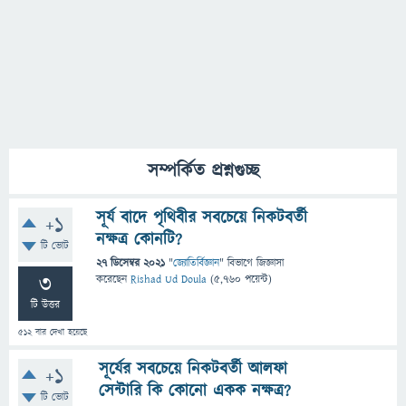
সম্পর্কিত প্রশ্নগুচ্ছ
সূর্য বাদে পৃথিবীর সবচেয়ে নিকটবর্তী
+1
নক্ষত্র কোনটি?
টি ভোট
27 ডিসেম্বর 2021
"
জ্যোতির্বিজ্ঞান
" বিভাগে
জিজ্ঞাসা
3
করেছেন
Rishad Ud Doula
(
5,760
পয়েন্ট)
টি উত্তর
512
বার দেখা হয়েছে
সূর্যের সবচেয়ে নিকটবর্তী আলফা
+1
সেন্টারি কি কোনো একক নক্ষত্র?
টি ভোট