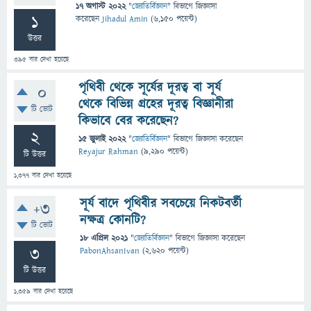
17 অগাস্ট 2022
"
জ্যোতির্বিজ্ঞান
" বিভাগে
জিজ্ঞাসা
1
করেছেন
Jihadul Amin
(
6,150
পয়েন্ট)
উত্তর
395
বার দেখা হয়েছে
পৃথিবী থেকে সূর্যের দূরত্ব বা সূর্য
0
থেকে বিভিন্ন গ্রহের দূরত্ব বিজ্ঞানীরা
টি ভোট
কিভাবে বের করেছেন?
2
15 জুলাই 2022
"
জ্যোতির্বিজ্ঞান
" বিভাগে
জিজ্ঞাসা
করেছেন
Reyajur Rahman
(
9,290
পয়েন্ট)
টি উত্তর
1,377
বার দেখা হয়েছে
সূর্য বাদে পৃথিবীর সবচেয়ে নিকটবর্তী
+3
নক্ষত্র কোনটি?
টি ভোট
18 এপ্রিল 2021
"
জ্যোতির্বিজ্ঞান
" বিভাগে
জিজ্ঞাসা
করেছেন
3
PabonAhsanIvan
(
2,620
পয়েন্ট)
টি উত্তর
1,359
বার দেখা হয়েছে