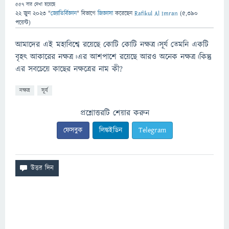
557
বার দেখা হয়েছে
22 জুন 2023
"
জ্যোতির্বিজ্ঞান
" বিভাগে
জিজ্ঞাসা
করেছেন
Rafikul Al Imran
(
5,390
পয়েন্ট)
আমাদের এই মহাবিশ্বে রয়েছে কোটি কোটি নক্ষত্র।সূর্য তেমনি একটি
বৃহৎ আকারের নক্ষত্র।এর আশপাশে রয়েছে আরও অনেক নক্ষত্র।কিন্তু
এর সবচেয়ে কাছের নক্ষত্রের নাম কী?
নক্ষত্র
সূর্য
প্রশ্নোত্তরটি শেয়ার করুন
ফেসবুক
লিঙ্কইডিন
Telegram