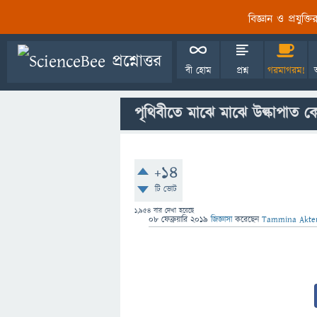
বিজ্ঞান ও প্রযুক্
বী হোম
প্রশ্ন
গরমাগরম!
পৃথিবীতে মাঝে মাঝে উল্কাপাত 
+14
টি ভোট
1,954
বার দেখা হয়েছে
08 ফেব্রুয়ারি 2019
জিজ্ঞাসা
করেছেন
Tammina Akter