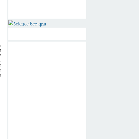
।
া
ে
,
র
র
া