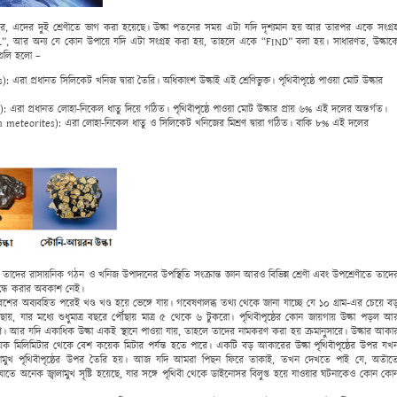
 করে, এদের দুই শ্রেণীতে ভাগ করা হয়েছে। উল্কা পতনের সময় এটা যদি দৃশ্যমান হয় আর তারপর একে সংগ্র
, আর অন্য যে কোন উপায়ে যদি এটা সংগ্রহ করা হয়, তাহলে একে “FIND” বলা হয়। সাধারণত, উল্কাক
গুলি হলো –
 এরা প্রধানত সিলিকেট খনিজ দ্বারা তৈরি। অধিকাংশ উল্কাই এই শ্রেণিভুক্ত। পৃথিবীপৃষ্ঠে পাওয়া মোট উল্কার
 এরা প্রধানত লোহা-নিকেল ধাতু দিয়ে গঠিত। পৃথিবীপৃষ্ঠে পাওয়া মোট উল্কার প্রায় ৬% এই দলের অন্তর্গত।
n meteorites): এরা লোহা-নিকেল ধাতু ও সিলিকেট খনিজের মিশ্রণ দ্বারা গঠিত। বাকি ৮% এই দলের
 তাদের রাসায়নিক গঠন ও খনিজ উপাদানের উপস্থিতি সংক্রান্ত জ্ঞান আরও বিভিন্ন শ্রেণী এবং উপশ্রেণীতে তাদে
্ধে করার অবকাশ নেই।
্রবেশের অব্যবহিত পরেই খণ্ড খণ্ড হয়ে ভেঙ্গে যায়। গবেষণালব্ধ তথ্য থেকে জানা যাচ্ছে যে ১০ গ্রাম-এর চেয়ে ব
ছায়, যার মধ্যে শুধুমাত্র বছরে পৌঁছায় মাত্র ৫ থেকে ৬ টুকরো। পৃথিবীপৃষ্ঠের কোন জায়গায় উল্কা পড়ল আ
। আর যদি একাধিক উল্কা একই স্থানে পাওয়া যায়, তাহলে তাদের নামকরণ করা হয় ক্রমানুসারে। উল্কার আকা
ক মিলিমিটার থেকে বেশ কয়েক মিটার পর্যন্ত হতে পারে। একটি বড় আকারের উল্কা পৃথিবীপৃষ্ঠের উপর যখ
মুখ পৃথিবীপৃষ্ঠের উপর তৈরি হয়। আজ যদি আমরা পিছন ফিরে তাকাই, তখন দেখতে পাই যে, অতীত
সঙ্ঘাতে অনেক জ্বালামুখ সৃষ্টি হয়েছে, যার সঙ্গে পৃথিবী থেকে ডাইনোসর বিলুপ্ত হয়ে যাওয়ার ঘটনাকেও কোন কো