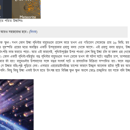
মিতে পতিত উল্কাপিণ্ড
টি আরও সহজবোধ্য হবে। (
লিংক
)
অনেক ক্ষুদ্র। যখন কোন উল্কা পৃথিবীর বায়ুমণ্ডলে প্রবেশ করে তখন এর গতিবেগ সেকেন্ডে প্রায় ২০ কিমি. হয়
ৃহস্পতি গ্রহের মধ্যে অবস্থিত একটি উপবৃত্তাকার গ্রহাণু বলয় থেকে আসে। এই গ্রহাণু বলয় ছাড়াও, উল্ক
ত্তি লাভ করতে পারে। আর এই কারণেই, পৃথিবীপৃষ্ঠের উপর পাওয়া বেশ কিছু উল্কা চাঁদ বা মঙ্গল গ্রহ থেক
 কোন একটি পৃথিবী-বহির্ভূত বস্তু পৃথিবীর বায়ুমণ্ডলে যখন ঢোকে তখন কী ঘটনা ঘটে? বস্তুটির চাপ, তাপমাত্রা
 কী হয়? বায়ুমণ্ডলীয় উপাদানের সঙ্গে বস্তুর সংঘর্ষ ঘটে ও রাসায়নিক বিক্রিয়া সম্পাদিত হয়। ফলে বস্তু
 যে উল্কার বহিঃপৃষ্ঠ পুড়িয়ে দেয়। এসময়ে এ্যারোডাইনামিক্স তাপের কারনে উজ্জ্বল আলোক ছটার সৃষ্টি হয় আ
কিছু কিছু উল্কা একই উৎস হতে উৎপন্ন হয়ে বিভিন্ন ক্ষুদ্র ক্ষুদ্র অংশে ভেঙে প্রজ্জ্বলিত হয় যাকে বলি উল্ক