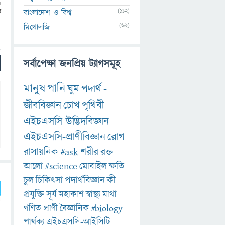
।
(112)
বাংলাদেশ ও বিশ্ব
র
(62)
মিথোলজি
সর্বাপেক্ষা জনপ্রিয় ট্যাগসমূহ
মানুষ
পানি
ঘুম
পদার্থ
-
জীববিজ্ঞান
চোখ
পৃথিবী
এইচএসসি-উদ্ভিদবিজ্ঞান
এইচএসসি-প্রাণীবিজ্ঞান
রোগ
রাসায়নিক
#ask
শরীর
রক্ত
আলো
#science
মোবাইল
ক্ষতি
চুল
চিকিৎসা
পদার্থবিজ্ঞান
কী
প্রযুক্তি
সূর্য
মহাকাশ
স্বাস্থ্য
মাথা
গণিত
প্রাণী
বৈজ্ঞানিক
#biology
পার্থক্য
এইচএসসি-আইসিটি