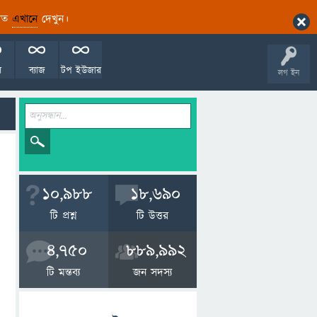
ারিত
এখানে
দেখুন।
ল
ব্যাজ
টপ ইউজার
লগ ইন
10,988
18,690
টি প্রশ্ন
টি উত্তর
4,750
889,992
টি মন্তব্য
জন সদস্য