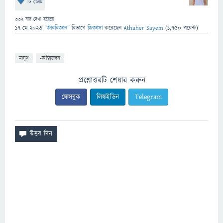
টি ভোট
332
বার দেখা হয়েছে
17 মে 2023
"
জীববিজ্ঞান
" বিভাগে
জিজ্ঞাসা
করেছেন
Athaher Sayem
(
1,750
পয়েন্ট)
মানুষ
-অক্সিজেন
প্রশ্নোত্তরটি শেয়ার করুন
ফেসবুক
লিঙ্কইডিন
Telegram