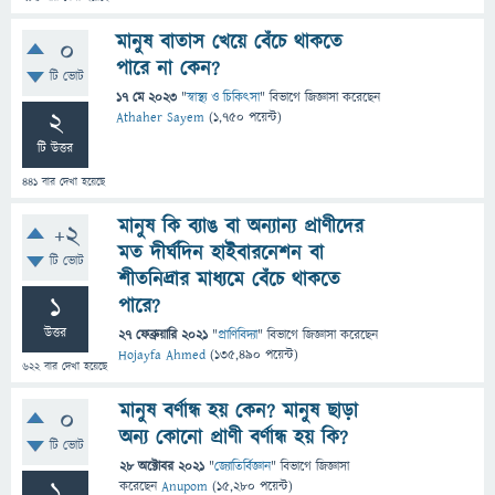
মানুষ বাতাস খেয়ে বেঁচে থাকতে
0
পারে না কেন?
টি ভোট
17 মে 2023
"
স্বাস্থ্য ও চিকিৎসা
" বিভাগে
জিজ্ঞাসা
করেছেন
2
Athaher Sayem
(
1,750
পয়েন্ট)
টি উত্তর
441
বার দেখা হয়েছে
মানুষ কি ব্যাঙ বা অন্যান্য প্রাণীদের
+2
মত দীর্ঘদিন হাইবারনেশন বা
টি ভোট
শীতনিদ্রার মাধ্যমে বেঁচে থাকতে
1
পারে?
উত্তর
27 ফেব্রুয়ারি 2021
"
প্রাণিবিদ্যা
" বিভাগে
জিজ্ঞাসা
করেছেন
Hojayfa Ahmed
(
135,490
পয়েন্ট)
622
বার দেখা হয়েছে
মানুষ বর্ণান্ধ হয় কেন? মানুষ ছাড়া
0
অন্য কোনো প্রাণী বর্ণান্ধ হয় কি?
টি ভোট
28 অক্টোবর 2021
"
জ্যোতির্বিজ্ঞান
" বিভাগে
জিজ্ঞাসা
1
করেছেন
Anupom
(
15,280
পয়েন্ট)