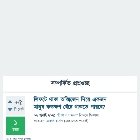
সম্পর্কিত প্রশ্নগুচ্ছ
লিফটে থাকা অক্সিজেন দিয়ে একজন
+5
মানুষ কতক্ষণ বেঁচে থাকতে পারবে?
টি ভোট
06 জুলাই 2021
"
চিন্তা ও দক্ষতা
" বিভাগে
জিজ্ঞাসা
1
করেছেন
মেহেদী হাসান
(
141,860
পয়েন্ট)
উত্তর
785
বার দেখা হয়েছে