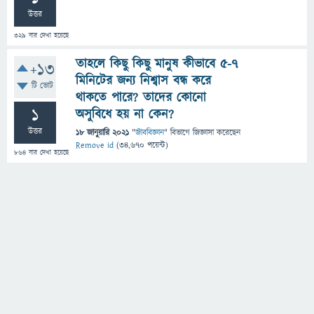
উত্তর
329
বার দেখা হয়েছে
তাহলে কিছু কিছু মানুষ কীভাবে ৫-৭
+13
মিনিটের জন্য নিশ্বাস বন্ধ করে
টি ভোট
থাকতে পারে? তাদের কোনো
1
অসুবিধে হয় না কেন?
উত্তর
18 জানুয়ারি 2021
"
জীববিজ্ঞান
" বিভাগে
জিজ্ঞাসা
করেছেন
Remove id
(
34,670
পয়েন্ট)
864
বার দেখা হয়েছে