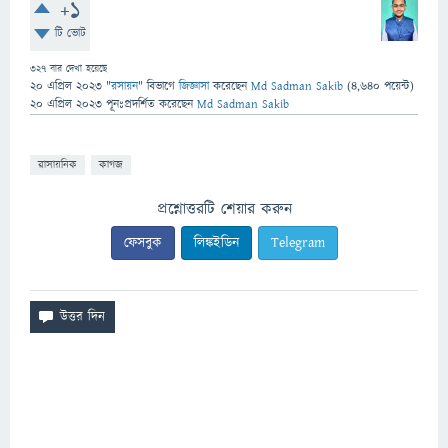
+1
টি ভোট
327
বার দেখা হয়েছে
20 এপ্রিল 2023
"
রসায়ন
" বিভাগে
জিজ্ঞাসা
করেছেন
Md Sadman Sakib
(
4,640
পয়েন্ট)
20 এপ্রিল 2023
পূনঃপ্রদর্শিত
করেছেন
Md Sadman Sakib
রাসায়নিক
কাগজ
প্রশ্নোত্তরটি শেয়ার করুন
ফেসবুক
লিঙ্কইডিন
Telegram