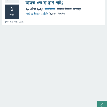
আমরা গন্ধ বা ঘ্রাণ পাই?
1
20 এপ্রিল 2023
"
জীববিজ্ঞান
" বিভাগে
জিজ্ঞাসা
করেছেন
Md Sadman Sakib
(
4,640
পয়েন্ট)
উত্তর
578
বার দেখা হয়েছে