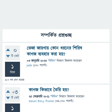
সম্পর্কিত প্রশ্নগুচ্ছ
ভেজা জায়গায় কোন ধরনের শিরিষ
0
কাগজ ব্যবহার করা হয়?
টি ভোট
03 জানুয়ারি 2023
"
বিবিধ
" বিভাগে
জিজ্ঞাসা
করেছেন
1
jado
(
120
পয়েন্ট)
উত্তর
407
বার দেখা হয়েছে
কাগজ কিভাবে তৈরি হয়?
+3
25 ফেব্রুয়ারি 2021
"
বিবিধ
" বিভাগে
জিজ্ঞাসা
করেছেন
টি ভোট
Hasan Rizvy Pranto
(
39,270
পয়েন্ট)
1