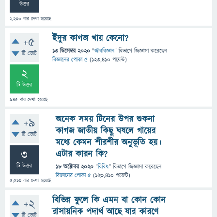
উত্তর
2,230
বার দেখা হয়েছে
ইঁদুর কাগজ খায় কেনো?
+5
13 ডিসেম্বর 2020
"
জীববিজ্ঞান
" বিভাগে
জিজ্ঞাসা
করেছেন
টি ভোট
বিজ্ঞানের পোকা ৫
(
123,410
পয়েন্ট)
2
টি উত্তর
945
বার দেখা হয়েছে
অনেক সময় টিনের উপর শুকনা
+9
কাগজ জাতীয় কিছু ঘষলে গায়ের
টি ভোট
মধ্যে কেমন শীরশীর অনুভূতি হয়।
3
এটার কারন কি?
টি উত্তর
18 অক্টোবর 2020
"
বিবিধ
" বিভাগে
জিজ্ঞাসা
করেছেন
বিজ্ঞানের পোকা ৫
(
123,410
পয়েন্ট)
5,513
বার দেখা হয়েছে
বিভিন্ন ফুলে কি এমন বা কোন কোন
+2
রাসায়নিক পদার্থ আছে যার কারণে
টি ভোট