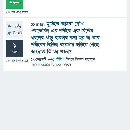
টি উত্তর
944
বার দেখা হয়েছে
x-man মুভিতে আমরা দেখি
+6
ওলভেরিন এর শরীরে এক বিশেষ
টি ভোট
ধরনের ধাতু ব্যবহার করা হয় যা তার
1
শরীরের বিভিন্ন জায়গায় ছড়িয়ে গেছে
আদোও কি তা সম্ভব?
উত্তর
12 ফেব্রুয়ারি 2021
"
বিবিধ
" বিভাগে
জিজ্ঞাসা
করেছেন
547
বার দেখা হয়েছে
Tafsir Arafat
(
2,200
পয়েন্ট)