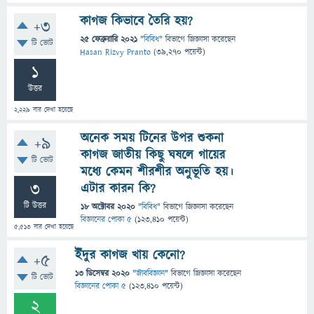
কাগজ কিভাবে তৈরি হয়?
+3
25 ফেব্রুয়ারি 2021
"
বিবিধ
" বিভাগে
জিজ্ঞাসা
করেছেন
টি ভোট
Hasan Rizvy Pranto
(
39,270
পয়েন্ট)
1
উত্তর
2,229
বার দেখা হয়েছে
অনেক সময় টিনের উপর শুকনা
+9
কাগজ জাতীয় কিছু ঘষলে গায়ের
টি ভোট
মধ্যে কেমন শীরশীর অনুভূতি হয়।
3
এটার কারন কি?
টি উত্তর
18 অক্টোবর 2020
"
বিবিধ
" বিভাগে
জিজ্ঞাসা
করেছেন
বিজ্ঞানের পোকা ৫
(
123,410
পয়েন্ট)
5,513
বার দেখা হয়েছে
ইঁদুর কাগজ খায় কেনো?
+5
13 ডিসেম্বর 2020
"
জীববিজ্ঞান
" বিভাগে
জিজ্ঞাসা
করেছেন
টি ভোট
বিজ্ঞানের পোকা ৫
(
123,410
পয়েন্ট)
2