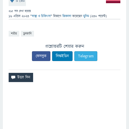
টি ভোট
315
বার দেখা হয়েছে
16 এপ্রিল 2023
"
স্বাস্থ্য ও চিকিৎসা
" বিভাগে
জিজ্ঞাসা
করেছেন
মুনিম
(
230
পয়েন্ট)
শরীর
চুলকানি
প্রশ্নোত্তরটি শেয়ার করুন
ফেসবুক
লিঙ্কইডিন
Telegram