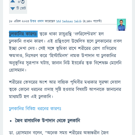
+3
টি ভোট
18 এপ্রিল 2023
উত্তর প্রদান
করেছেন
Md Sadman Sakib
(
4,640
পয়েন্ট)
চুলকানির
কারণঃ
:
ত্বকে থাকা স্নায়ুগ্রন্থি ‘প্রুরিসেপ্টরস’ হল
চুলকানি প্রধান কারণ। এই গ্রন্থিগুলো উদ্বেলিত হলে চুলকানোর প্রবল
ইচ্ছা দেখা দেয়। সেই সঙ্গে ভূমিকা রাখে শরীরের রোগ প্রতিরোধ
ক্ষমতাও, নিঃসরণ করে ‘হিস্টামিনস’ নামক উপাদান যা চুলকানির
অনুভূতির সুত্রপাত ঘটায়, জানান নিউ ইয়র্কের ত্বক বিশেষজ্ঞ মেলেনি
গ্রোসম্যান।
শরীরের ভেতরের অংশ আর বাহ্যিক পৃথিবীর মধ্যকার সুরক্ষা দেয়াল
ত্বকে কোনো ধরনের প্রদাহ সৃষ্টি হওয়ার বিষয়টি আপনাকে জানানোর
মাধ্যমটি হল এই চুলকানি।
চুলকানির বিভিন্ন ধরনের কারণঃ
জৈব রাসায়নিক উপাদান থেকে চুলকানি
ডা. গ্রোসম্যান বলেন, “অনেক সময় শরীরের অভ্যন্তরীন জৈব