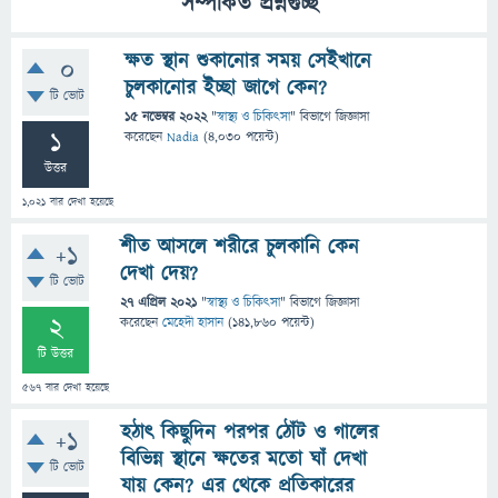
সম্পর্কিত প্রশ্নগুচ্ছ
ক্ষত স্থান শুকানোর সময় সেইখানে
0
চুলকানোর ইচ্ছা জাগে কেন?
টি ভোট
15 নভেম্বর 2022
"
স্বাস্থ্য ও চিকিৎসা
" বিভাগে
জিজ্ঞাসা
1
করেছেন
Nadia
(
4,030
পয়েন্ট)
উত্তর
1,021
বার দেখা হয়েছে
শীত আসলে শরীরে চুলকানি কেন
+1
দেখা দেয়?
টি ভোট
27 এপ্রিল 2021
"
স্বাস্থ্য ও চিকিৎসা
" বিভাগে
জিজ্ঞাসা
2
করেছেন
মেহেদী হাসান
(
141,860
পয়েন্ট)
টি উত্তর
567
বার দেখা হয়েছে
হঠাৎ কিছুদিন পরপর ঠোঁট ও গালের
+1
বিভিন্ন স্থানে ক্ষতের মতো ঘাঁ দেখা
টি ভোট
যায় কেন? এর থেকে প্রতিকারের