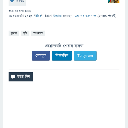
টি ভোট
384
বার দেখা হয়েছে
10 ফেব্রুয়ারি 2023
"
বিবিধ
" বিভাগে
জিজ্ঞাসা
করেছেন
Fatema Tasnim
(
5,740
পয়েন্ট)
তুষার
বৃষ্টি
তাপমাত্রা
প্রশ্নোত্তরটি শেয়ার করুন
ফেসবুক
লিঙ্কইডিন
Telegram