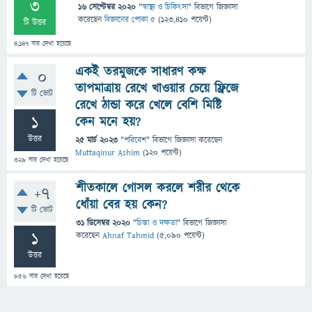
3
16 সেপ্টেম্বর 2020
"
স্বাস্থ্য ও চিকিৎসা
" বিভাগে
জিজ্ঞাসা
করেছেন
বিজ্ঞানের পোকা ৫
(
123,410
পয়েন্ট)
টি উত্তর
4,147
বার দেখা হয়েছে
একই তরমুজকে সাধারণ কক্ষ
0
তাপমাত্রায় রেখে খাওয়ার চেয়ে ফ্রিজে
টি ভোট
রেখে ঠান্ডা করে খেলে বেশি মিষ্টি
1
কেন মনে হয়?
উত্তর
25 মার্চ 2023
"
পরিবেশ
" বিভাগে
জিজ্ঞাসা
করেছেন
Muttaqinur Ashim
(
120
পয়েন্ট)
329
বার দেখা হয়েছে
শীতকালে গোসল করলে শরীর থেকে
+7
ধোঁয়া বের হয় কেন?
টি ভোট
31 ডিসেম্বর 2020
"
চিন্তা ও দক্ষতা
" বিভাগে
জিজ্ঞাসা
1
করেছেন
Ahnaf Tahmid
(
5,090
পয়েন্ট)
উত্তর
856
বার দেখা হয়েছে