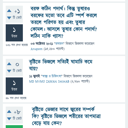
বরফ কঠিন পদার্থ। কিন্তু তুষারও
+1
বরফের মতো তবে এটি স্পর্শ করলে
টি ভোট
তরলে পরিণত হয় এবং তুষার
1
কোমল। আসলে তুষার কোন পদার্থ?
লঠিন নাকি গ্যাস?
উত্তর
03 অক্টোবর 2021
"
রসায়ন
" বিভাগে
জিজ্ঞাসা
করেছেন
631
বার দেখা হয়েছে
Anupom
(
15,280
পয়েন্ট)
বৃষ্টিতে ভিজলে সত্যিই ঘামাচি কমে
0
যায়?
টি ভোট
11 জুলাই
"
স্বাস্থ্য ও চিকিৎসা
" বিভাগে
জিজ্ঞাসা
করেছেন
1
MD MYMO ZAMAN SHIHAB
(
2,760
পয়েন্ট)
উত্তর
49
বার দেখা হয়েছে
বৃষ্টিতে ভেজার সাথে জ্বরের সম্পর্ক
+8
কি? বৃষ্টিতে ভিজলে শরীরের তাপমাত্রা
টি ভোট
বেড়ে যায় কেন?