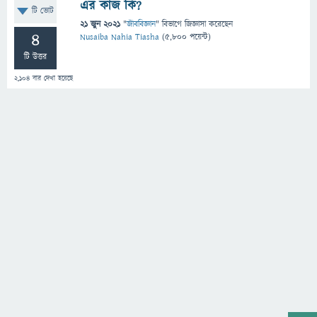
এর কাজ কি?
টি ভোট
21 জুন 2021
"
জীববিজ্ঞান
" বিভাগে
জিজ্ঞাসা
করেছেন
4
Nusaiba Nahia Tiasha
(
5,800
পয়েন্ট)
টি উত্তর
2,104
বার দেখা হয়েছে