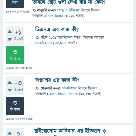
তাহলে ছোট গুলা দেখা যায় না কেন?
উত্তর
21 জানুয়ারি 2023
"
স্বাস্থ্য ও চিকিৎসা
" বিভাগে
জিজ্ঞাসা
407
বার দেখা হয়েছে
করেছেন
Ashim Datta
(
3,220
পয়েন্ট)
ডিএনএ এর কাজ কী?
+1
21 এপ্রিল 2021
"
জীববিজ্ঞান
" বিভাগে
জিজ্ঞাসা
করেছেন
টি ভোট
মেহেদী হাসান
(
141,860
পয়েন্ট)
3
টি উত্তর
3,594
বার দেখা হয়েছে
অগ্ন্যাশয় এর কাজ কী?
+3
28 ফেব্রুয়ারি 2021
"
জীববিজ্ঞান
" বিভাগে
জিজ্ঞাসা
টি ভোট
করেছেন
Hasan Rizvy Pranto
(
39,270
পয়েন্ট)
3
টি উত্তর
3,960
বার দেখা হয়েছে
রাইবোসোম আবিষ্কার এর ইতিহাস ও
0