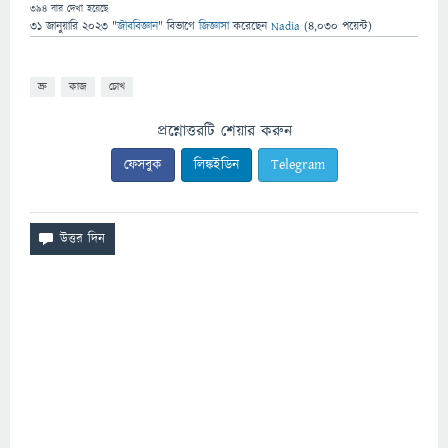
394
বার দেখা হয়েছে
31 জানুয়ারি 2023
"
জীববিজ্ঞান
" বিভাগে
জিজ্ঞাসা
করেছেন
Nadia
(
4,030
পয়েন্ট)
ভ্রু
কাজ
চোখ
প্রশ্নোত্তরটি শেয়ার করুন
ফেসবুক
লিঙ্কইডিন
Telegram