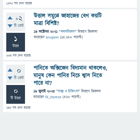
1,472
বার দেখা হয়েছে
উত্তাল সমুদ্রে জাহাজের বেগ কয়টি
+2
মাত্রা বিশিষ্ট?
টি ভোট
19 অক্টোবর 2021
"
পদার্থবিজ্ঞান
" বিভাগে
জিজ্ঞাসা
1
করেছেন
Anupom
(
15,280
পয়েন্ট)
উত্তর
634
বার দেখা হয়েছে
পানিতে অক্সিজেন বিদ্যমান থাকলেও,
0
মানুষ কেন পানির নিচে শ্বাস নিতে
টি ভোট
পারে না?
0
19 জুলাই 2025
"
স্বাস্থ্য ও চিকিৎসা
" বিভাগে
জিজ্ঞাসা
করেছেন
M_Hamza
(
520
পয়েন্ট)
টি উত্তর
243
বার দেখা হয়েছে