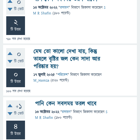
0
13 অক্টোবর 2022
"
রসায়ন
" বিভাগে
জিজ্ঞাসা
করেছেন
S
টি ভোট
M R Shafin
(
180
পয়েন্ট)
2
টি উত্তর
718
বার দেখা হয়েছে
মেঘ তো কালো দেখা যায়, কিন্তু
0
তাহলে বৃষ্টির জল কেন সাদা আর
টি ভোট
পরিষ্কার হয়?
0
17 জুলাই 2025
"
পরিবেশ
" বিভাগে
জিজ্ঞাসা
করেছেন
M_Hamza
(
520
পয়েন্ট)
টি উত্তর
166
বার দেখা হয়েছে
পানি কেন সবসময় তরল থাবে
+1
13 অক্টোবর 2022
"
রসায়ন
" বিভাগে
জিজ্ঞাসা
করেছেন
S
টি ভোট
M R Shafin
(
180
পয়েন্ট)
4
টি উত্তর