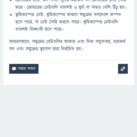
জোয়ারের ঢেউ: চাঁদ এবং সূর্যের মহাকর্ষ বল জোয়ারের ঢেউ তৈরি
করে। জোয়ারের ঢেউগুলি প্রায়শই 6 ফুট বা তারও বেশি উঁচু হয়।
ভূমিকম্পের ঢেউ: ভূমিকম্পের কারণে সমুদ্রের তলদেশে কম্পন
হতে পারে, যা ঢেউ তৈরি করতে পারে। ভূমিকম্পের ঢেউগুলি
প্রায়শই বিধ্বংসী হতে পারে।
সাধারণভাবে, সমুদ্রের ঢেউগুলির আকার এবং দিক বায়ুপ্রবাহ, মহাকর্ষ
বল এবং সমুদ্রের ভূগোল দ্বারা নির্ধারিত হয়।