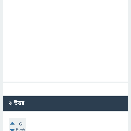
2
উত্তর
0
টি ভোট