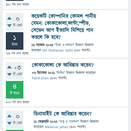
495
বার দেখা হয়েছে
কয়েকটি কোম্পানির কোমল পানীয়
0
যেমন: কোকাকোলা,ফান্টা,স্পীড,
টি ভোট
সেভেন আপ ইত্যাদি মিশিয়ে পান
1
করলে কি হবে?
উত্তর
16 নভেম্বর 2023
"
চিন্তা ও দক্ষতা
" বিভাগে
জিজ্ঞাসা
করেছেন
Md Shaharear Nafiz
(
120
পয়েন্ট)
619
বার দেখা হয়েছে
কোকাকোলা কে আবিষ্কার করেন?
+3
06 ডিসেম্বর 2021
"
বিবিধ
" বিভাগে
জিজ্ঞাসা
করেছেন
টি ভোট
Fakid Khan
(
920
পয়েন্ট)
4
টি উত্তর
905
বার দেখা হয়েছে
ডিনামাইট কে আবিষ্কার করেন?
0
11 ফেব্রুয়ারি 2023
"
তত্ত্ব ও গবেষণা
" বিভাগে
জিজ্ঞাসা
টি ভোট
করেছেন
Meherun jahan
(
420
পয়েন্ট)