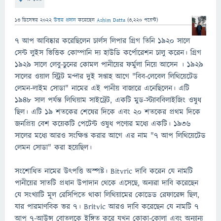
13 ডিসেম্বর 2022
উত্তর প্রদান
করেছেন
Ashim Datta
(
3,220
পয়েন্ট)
7 আপ আবিষ্কার করেছিলেন চার্লস লিপার গ্রিগ তিনি ১৯২০ সালে
সেন্ট লুইস ভিত্তিক কোম্পানি দ্য হাউডি কর্পোরেশন চালু করেন। গ্রিগ
১৯২৯ সালে লেবু-চুনের কোমল পানীয়ের ফর্মুলা নিয়ে আসেন । ১৯২৯
সালের ওয়াল স্ট্রিট মন্দার দুই সপ্তাহ আগে "বিব-লেবেল লিথিয়েটেড
লেমন-লাইম সোডা" নামের এই পানীয় বাজারে এনেছিলেন। এটি
১৯৪৮ সাল পর্যন্ত লিথিয়াম সাইট্রেট, একটি মুড-স্ট্যাববিলাইজিং ওষুধ
ছিল। এটি ১৯ শতকের শেষের দিকে এবং ২০ শতকের প্রথম দিকে
জনপ্রিয় বেশ কয়েকটি পেটেন্ট ওষুধ পণ্যের মধ্যে একটি। ১৯৩৬
সালের মধ্যে আরও সংক্ষিপ্ত করার আগে এর নাম "7 আপ লিথিয়েটেড
লেমন সোডা" করা হয়েছিল।
সংশোধিত নামের উৎপত্তি অস্পষ্ট। Bitvric দাবি করেন যে নামটি
পানীয়ের সাতটি প্রধান উপাদান থেকে এসেছে, অন্যরা দাবি করেছেন
যে সংখ্যাটি মূল রেসিপিতে থাকা লিথিয়ামের কোডেড রেফারেন্স ছিল,
যার পারমাণবিক ভর ৭। Britvic আরও দাবি করেছেন যে নামটি ৭
আপ ৭-আউন্স বোতলকে ইঙ্গিত করে যখন কোকা-কোলা এবং অন্যান্য