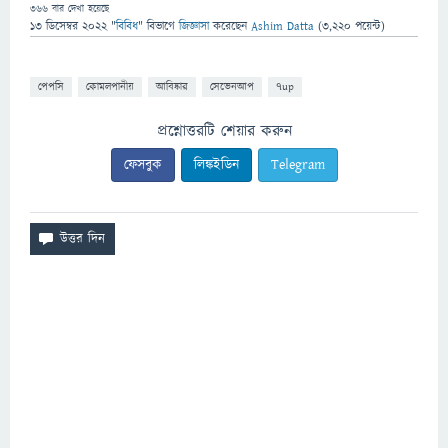
366
বার দেখা হয়েছে
13 ডিসেম্বর 2022
"
বিবিধ
" বিভাগে
জিজ্ঞাসা
করেছেন
Ashim Datta
(
3,220
পয়েন্ট)
পেপসি
কোমলপানীয়
আবিষ্কার
সেভেনআপ
7up
প্রশ্নোত্তরটি শেয়ার করুন
ফেসবুক
লিঙ্কইডিন
Telegram