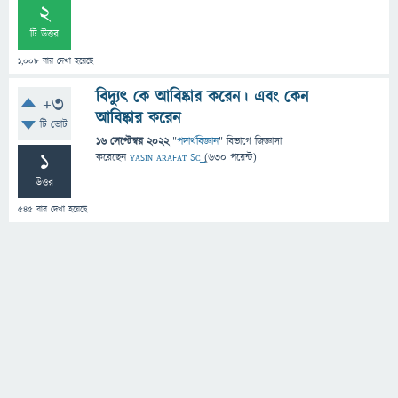
2
টি উত্তর
1,008
বার দেখা হয়েছে
বিদ্যুৎ কে আবিষ্কার করেন। এবং কেন
+3
আবিষ্কার করেন
টি ভোট
16 সেপ্টেম্বর 2022
"
পদার্থবিজ্ঞান
" বিভাগে
জিজ্ঞাসা
1
করেছেন
ʏᴀꜱɪɴ ᴀʀᴀꜰᴀᴛ Sᴄ͢͢͢
(
630
পয়েন্ট)
উত্তর
545
বার দেখা হয়েছে