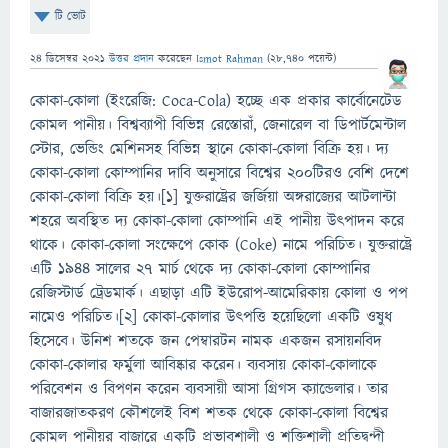
টি ভোট
24 ডিসেম্বর 2021
উত্তর প্রদান
করেছেন
Ismot Rahman
(
28,740
পয়েন্ট)
কোকা-কোলা (ইংরেজি: Coca-Cola) হচ্ছে এক প্রকার কার্বোনেটেড
কোমল পানীয়। বিশ্বব্যাপী বিভিন্ন রেস্তোরাঁ, জেনারেল বা ডিপার্টমেন্টাল
স্টোর, ভেন্ডিং মেশিনসহ বিভিন্ন স্থানে কোকা-কোলা বিক্রি হয়। দ্য
কোকা-কোলা কোম্পানির দাবি অনুসারে বিশ্বের ২০০টিরও বেশি দেশে
কোকা-কোলা বিক্রি হয়।[১] যুক্তরাষ্ট্রের জর্জিয়া অঙ্গরাজ্যের আটলান্টা
শহরে অবস্থিত দ্য কোকা-কোলা কোম্পানি এই পানীয় উৎপাদন করে
থাকে। কোকা-কোলা সংক্ষেপে কোক (Coke) নামে পরিচিত। যুক্তরাষ্ট্রে
এটি ১৯৪৪ সালের ২৭ মার্চ থেকে দ্য কোকা-কোলা কোম্পানির
রেজিস্টার্ড ট্রেডমার্ক। এছাড়া এটি ইউরোপ-আমেরিকায় কোলা ও পপ
নামেও পরিচিত।[২] কোকা-কোলার উৎপত্তি হয়েছিলো একটি ওষুধ
হিসেবে। উনিশ শতকে জন পেম্বারটন নামক একজন রসায়নবিদ
কোকা-কোলার ফর্মুলা আবিষ্কার করেন। ব্যবসায় কোকা-কোলাকে
পরিবেশন ও বিপণন করেন ব্যবসায়ী আসা গ্রিগস ক্যান্ডেলার। তার
বাজারজাতকরণ কৌশলেই বিশ শতক থেকে কোকা-কোলা বিশ্বের
কোমল পানীয়র বাজারে একটি প্রভাবশালী ও শক্তিশালী প্রতিদ্বন্দী