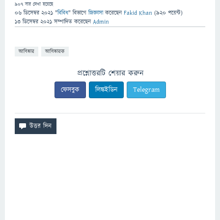
907
বার দেখা হয়েছে
06 ডিসেম্বর 2021
"
বিবিধ
" বিভাগে
জিজ্ঞাসা
করেছেন
Fakid Khan
(
920
পয়েন্ট)
13 ডিসেম্বর 2021
সম্পাদিত
করেছেন
Admin
আবিষ্কার
আবিষ্কারক
প্রশ্নোত্তরটি শেয়ার করুন
ফেসবুক
লিঙ্কইডিন
Telegram