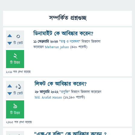
সম্পর্কিত প্রশ্নগুচ্ছ
ডিনামাইট কে আবিষ্কার করেন?
0
11 ফেব্রুয়ারি 2023
"
তত্ত্ব ও গবেষণা
" বিভাগে
জিজ্ঞাসা
টি ভোট
করেছেন
Meherun jahan
(
420
পয়েন্ট)
2
টি উত্তর
1,011
বার দেখা হয়েছে
লিফট কে আবিষ্কার করেন?
+1
28 জানুয়ারি 2022
"
প্রযুক্তি
" বিভাগে
জিজ্ঞাসা
করেছেন
টি ভোট
Md. Arafat Hasan
(
16,190
পয়েন্ট)
9
টি উত্তর
2,465
বার দেখা হয়েছে
“এক্স-রে রশ্মি” কে আবিষ্কার করেন ?