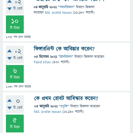
+2
04 জানুয়ারি 2022
"
পদার্থবিজ্ঞান
" বিভাগে
জিজ্ঞাসা
টি ভোট
করেছেন
Md. Arafat Hasan
(
16,190
পয়েন্ট)
10
টি উত্তর
1,775
বার দেখা হয়েছে
ফিঙ্গারপ্রিন্ট কে আবিষ্কার করেন?
+2
05 ডিসেম্বর 2021
"
জীববিজ্ঞান
" বিভাগে
জিজ্ঞাসা
করেছেন
টি ভোট
Fakid Khan
(
920
পয়েন্ট)
6
টি উত্তর
1,640
বার দেখা হয়েছে
কে প্রথম রোবট আবিস্কার করেন?
0
05 জানুয়ারি 2022
"
প্রযুক্তি
" বিভাগে
জিজ্ঞাসা
করেছেন
টি ভোট
Md. Arafat Hasan
(
16,190
পয়েন্ট)
5
টি উত্তর