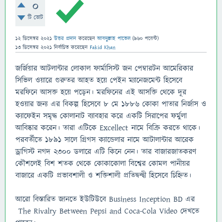
0
টি ভোট
12 ডিসেম্বর 2021
উত্তর প্রদান
করেছেন
আবদুল্লাহ পাভেল
(
960
পয়েন্ট)
13 ডিসেম্বর 2021
নির্বাচিত
করেছেন
Fakid Khan
জর্জিয়ার আটলান্টার লোকাল ফার্মাসিস্ট জন পেম্বারটন আমেরিকার
সিভিল ওয়ারে গুরুতর আহত হয়ে পেইন ম্যানেজমেন্ট হিসেবে
মরফিনে আসক্ত হয়ে পড়েন। মরফিনের এই আসক্তি থেকে দূর
হওয়ার জন্য এর বিকল্প হিসেবে ৮ মে ১৮৮৬ কোকা পাতার নির্জাস ও
ক্যাফেইন সমৃদ্ধ কোলানাট ব্যাবহার করে একটি সিরাপের ফর্মুলা
আবিষ্কার করেন। তারা এটিকে Excellect নামে বিক্রি করতে থাকে।
পরবর্তীতে ১৮৯১ সালে গ্রিগস ক্যান্ডেলার নামে আটালান্টার আরেক
ড্রাগিস্ট নগদ ২৩০০ ডলারে এটি কিনে নেন। তার বাজারজাতকরণ
কৌশলেই বিশ শতক থেকে কোকাকোলা বিশ্বের কোমল পানীয়র
বাজারে একটি প্রভাবশালী ও শক্তিশালী প্রতিদ্বন্দ্বী হিসেবে চিহ্নিত।
আরো বিস্তারিত জানতে ইউটিউবে Business Inception BD এর
The Rivalry Between Pepsi and Coca-Cola Video দেখতে