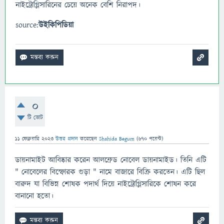
নাইট্রোগ্লিসারিনের চেয়ে অনেক বেশি নিরাপদ।
source:
উইকিপিডিয়া
0
টি ভোট
11 ফেব্রুয়ারি 2023
উত্তর প্রদান
করেছেন
Shahida Begum
(
670
পয়েন্ট)
ডায়নামাইট আবিষ্কার করেন আলফ্রেড নোবেল ডায়নামাইড। তিনি এটি
" নোবেলের বিস্ফোরক গুড়া " নামে বাজারে বিক্রি করতেন। এটি ছিল
বারুদ যা বিভিন্ন শোষক পদার্থ দিয়ে নাইট্রোগ্লিসারিকে শোষন করে
বানানো হতো।