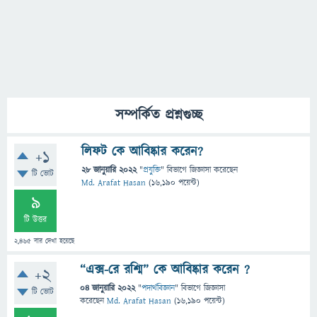
সম্পর্কিত প্রশ্নগুচ্ছ
লিফট কে আবিষ্কার করেন?
+1
28 জানুয়ারি 2022
"
প্রযুক্তি
" বিভাগে
জিজ্ঞাসা
করেছেন
টি ভোট
Md. Arafat Hasan
(
16,190
পয়েন্ট)
9
টি উত্তর
2,465
বার দেখা হয়েছে
“এক্স-রে রশ্মি” কে আবিষ্কার করেন ?
+2
04 জানুয়ারি 2022
"
পদার্থবিজ্ঞান
" বিভাগে
জিজ্ঞাসা
টি ভোট
করেছেন
Md. Arafat Hasan
(
16,190
পয়েন্ট)