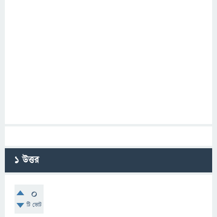
1
উত্তর
0
টি ভোট