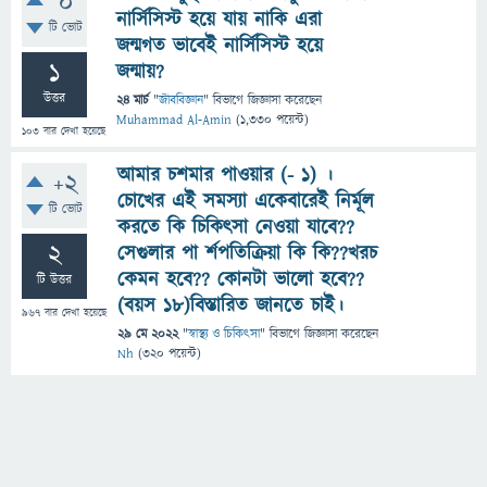
0
নার্সিসিস্ট হয়ে যায় নাকি এরা
টি ভোট
জন্মগত ভাবেই নার্সিসিস্ট হয়ে
1
জন্মায়?
উত্তর
24 মার্চ
"
জীববিজ্ঞান
" বিভাগে
জিজ্ঞাসা
করেছেন
Muhammad Al-Amin
(
1,330
পয়েন্ট)
103
বার দেখা হয়েছে
আমার চশমার পাওয়ার (- 1) ।
+2
চোখের এই সমস্যা একেবারেই নির্মূল
টি ভোট
করতে কি চিকিৎসা নেওয়া যাবে??
2
সেগুলার পা র্শপতিক্রিয়া কি কি??খরচ
কেমন হবে?? কোনটা ভালো হবে??
টি উত্তর
(বয়স ১৮)বিস্তারিত জানতে চাই।
967
বার দেখা হয়েছে
29 মে 2022
"
স্বাস্থ্য ও চিকিৎসা
" বিভাগে
জিজ্ঞাসা
করেছেন
Nh
(
320
পয়েন্ট)