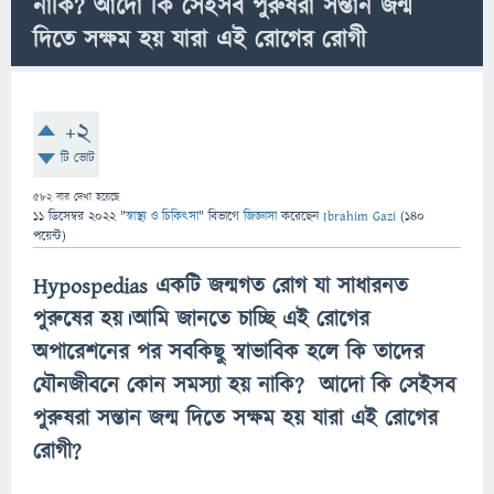
নাকি? আদো কি সেইসব পুরুষরা সন্তান জন্ম
দিতে সক্ষম হয় যারা এই রোগের রোগী
+2
টি ভোট
582
বার দেখা হয়েছে
11 ডিসেম্বর 2022
"
স্বাস্থ্য ও চিকিৎসা
" বিভাগে
জিজ্ঞাসা
করেছেন
Ibrahim Gazi
(
140
পয়েন্ট)
Hypospedias একটি জন্মগত রোগ যা সাধারনত
পুরুষের হয়।আমি জানতে চাচ্ছি এই রোগের
অপারেশনের পর সবকিছু স্বাভাবিক হলে কি তাদের
যৌনজীবনে কোন সমস্যা হয় নাকি? আদো কি সেইসব
পুরুষরা সন্তান জন্ম দিতে সক্ষম হয় যারা এই রোগের
রোগী?