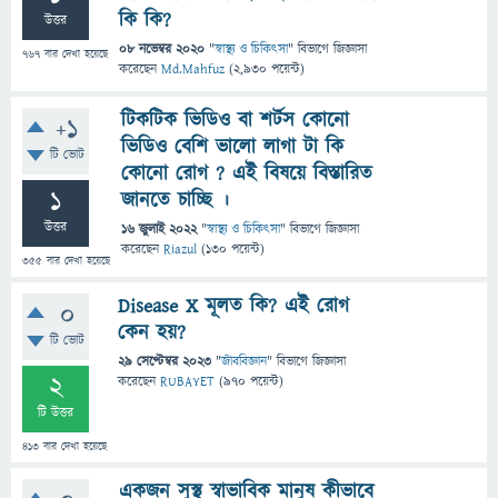
কি কি?
উত্তর
08 নভেম্বর 2020
"
স্বাস্থ্য ও চিকিৎসা
" বিভাগে
জিজ্ঞাসা
767
বার দেখা হয়েছে
করেছেন
Md.Mahfuz
(
2,930
পয়েন্ট)
টিকটিক ভিডিও বা শর্টস কোনো
+1
ভিডিও বেশি ভালো লাগা টা কি
টি ভোট
কোনো রোগ ? এই বিষয়ে বিস্তারিত
1
জানতে চাচ্ছি ।
উত্তর
16 জুলাই 2022
"
স্বাস্থ্য ও চিকিৎসা
" বিভাগে
জিজ্ঞাসা
করেছেন
Riazul
(
130
পয়েন্ট)
355
বার দেখা হয়েছে
Disease X মূলত কি? এই রোগ
0
কেন হয়?
টি ভোট
29 সেপ্টেম্বর 2023
"
জীববিজ্ঞান
" বিভাগে
জিজ্ঞাসা
2
করেছেন
RUBAYET
(
970
পয়েন্ট)
টি উত্তর
413
বার দেখা হয়েছে
একজন সুস্থ স্বাভাবিক মানুষ কীভাবে