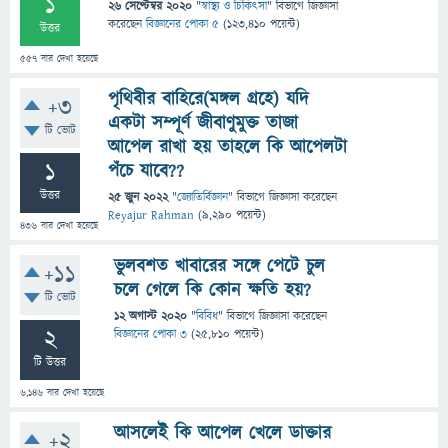
1
26 সেপ্টেম্বর 2020
"
স্বাস্থ্য ও চিকিৎসা
" বিভাগে
জিজ্ঞাসা
করেছেন
বিজ্ঞানের পোকা ৫
(
123,410
পয়েন্ট)
উত্তর
557
বার দেখা হয়েছে
পৃথিবীর বাহিরে(মঙ্গল গ্রহে) যদি
+3
একটা সম্পূর্ণ জীবাণুমুক্ত তাজা
টি ভোট
আপেল রাখা হয় তাহলে কি আপেলটা
1
পঁচে যাবে??
উত্তর
25 জুন 2022
"
জ্যোতির্বিজ্ঞান
" বিভাগে
জিজ্ঞাসা
করেছেন
Reyajur Rahman
(
9,290
পয়েন্ট)
436
বার দেখা হয়েছে
ভুলবশত খাবারের সঙ্গে পেটে চুল
+11
চলে গেলে কি কোন ক্ষতি হয়?
টি ভোট
12 অগাস্ট 2020
"
বিবিধ
" বিভাগে
জিজ্ঞাসা
করেছেন
2
বিজ্ঞানের পোকা ৩
(
25,810
পয়েন্ট)
টি উত্তর
6,146
বার দেখা হয়েছে
আসলেই কি আপেল খেলে ডাক্তার
+2