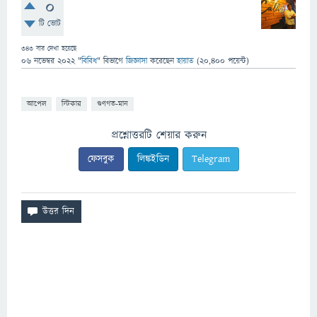
0
টি ভোট
343
বার দেখা হয়েছে
06 নভেম্বর 2022
"
বিবিধ
" বিভাগে
জিজ্ঞাসা
করেছেন
হায়াত
(
20,400
পয়েন্ট)
আপেল
স্টিকার
গুণগত-মান
প্রশ্নোত্তরটি শেয়ার করুন
ফেসবুক
লিঙ্কইডিন
Telegram