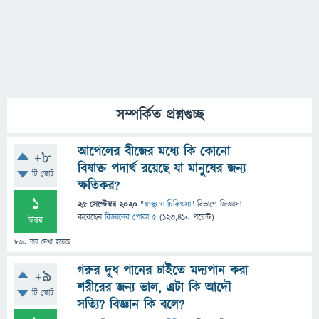
সম্পর্কিত প্রশ্নগুচ্ছ
আপেলের বীজের মধ্যে কি কোনো
+8
বিষাক্ত পদার্থ রয়েছে যা মানুষের জন্য
টি ভোট
ক্ষতিকর?
1
25 সেপ্টেম্বর 2020
"
স্বাস্থ্য ও চিকিৎসা
" বিভাগে
জিজ্ঞাসা
করেছেন
বিজ্ঞানের পোকা ৫
(
123,410
পয়েন্ট)
উত্তর
830
বার দেখা হয়েছে
গরুর দুধ পানের চাইতে মদ্যপান করা
+9
শরীরের জন্য ভাল, এটা কি আদৌ
টি ভোট
সত্যি? বিজ্ঞান কি বলে?