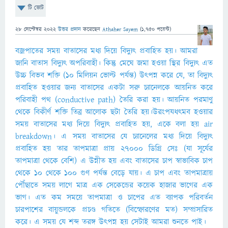
টি ভোট
28 সেপ্টেম্বর 2022
উত্তর প্রদান
করেছেন
Athaher Sayem
(
1,750
পয়েন্ট)
বজ্রপাতের সময় বাতাসের মধ্য দিয়ে বিদ্যুৎ প্রবাহিত হয়। আমরা
জানি বাতাস বিদ্যুৎ অপরিবাহী। কিন্তু মেঘে জমা হওয়া স্থির বিদ্যুৎ এত
উচ্চ বিভব শক্তি (১০ মিলিয়ন ভোল্ট পর্যন্ত) উৎপন্ন করে যে, তা বিদ্যুৎ
প্রবাহিত হওয়ার জন্য বাতাসের একটা সরু চ্যানেলকে আয়নিত করে
পরিবাহী পথ (conductive path) তৈরি করা হয়। আয়নিত পরমাণু
থেকে বিকীর্ণ শক্তি তিব্র আলোক ছটা তৈরি হয়।উরংপযধৎমব হওয়ার
সময় বাতাসের মধ্য দিয়ে বিদ্যুৎ প্রবাহিত হয়, একে বলা হয় air
breakdown। এ সময় বাতাসের যে চ্যানেলের মধ্য দিয়ে বিদ্যুৎ
প্রবাহিত হয় তার তাপমাত্রা প্রায় ২৭০০০ ডিগ্রি সেঃ (যা সূর্যের
তাপমাত্রা থেকে বেশি) এ উন্নীত হয় এবং বাতাসের চাপ স্বাভাবিক চাপ
থেকে ১০ থেকে ১০০ গুণ পর্যন্ত বেড়ে যায়। এ চাপ এবং তাপমাত্রায়
পৌঁছাতে সময় লাগে মাত্র এক সেকেন্ডের কয়েক হাজার ভাগের এক
ভাগ। এত কম সময়ে তাপমাত্রা ও চাপের এত ব্যাপক পরিবর্তন
চারপাশের বায়ুন্ডলকে প্রচণ্ড গতিতে (বিস্ফোরণের মত) সম্প্রসারিত
করে। এ সময় যে শব্দ তরঙ্গ উৎপন্ন হয় সেটাই আমরা শুনতে পাই।