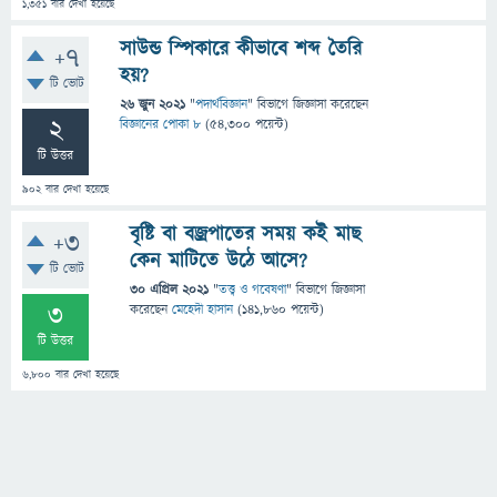
1,351
বার দেখা হয়েছে
সাউন্ড স্পিকারে কীভাবে শব্দ তৈরি
+7
হয়?
টি ভোট
26 জুন 2021
"
পদার্থবিজ্ঞান
" বিভাগে
জিজ্ঞাসা
করেছেন
2
বিজ্ঞানের পোকা ৮
(
54,300
পয়েন্ট)
টি উত্তর
902
বার দেখা হয়েছে
বৃষ্টি বা বজ্রপাতের সময় কই মাছ
+3
কেন মাটিতে উঠে আসে?
টি ভোট
30 এপ্রিল 2021
"
তত্ত্ব ও গবেষণা
" বিভাগে
জিজ্ঞাসা
3
করেছেন
মেহেদী হাসান
(
141,860
পয়েন্ট)
টি উত্তর
6,800
বার দেখা হয়েছে