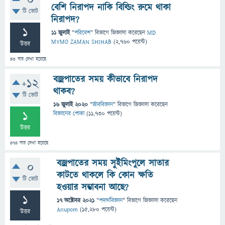
0
বেশি নিরাপদ নাকি বিল্ডিং রুমে থাকা
টি ভোট
নিরাপদ?
1
11 জুলাই
"
পরিবেশ
" বিভাগে
জিজ্ঞাসা
করেছেন
MD
MYMO ZAMAN SHIHAB
(
2,760
পয়েন্ট)
উত্তর
43
বার দেখা হয়েছে
বজ্রপাতের সময় কীভাবে নিরাপদ
+12
থাকব?
টি ভোট
16 জুলাই 2020
"
জীববিজ্ঞান
" বিভাগে
জিজ্ঞাসা
করেছেন
1
বিজ্ঞানের পোকা
(
11,730
পয়েন্ট)
উত্তর
474
বার দেখা হয়েছে
বজ্রপাতের সময় সুইমিংপুলে সাতার
0
কাটতে থাকলে কি কোন ক্ষতি
টি ভোট
হওয়ার সম্ভাবনা আছে?
1
17 অক্টোবর 2021
"
পদার্থবিজ্ঞান
" বিভাগে
জিজ্ঞাসা
করেছেন
Anupom
(
15,280
পয়েন্ট)
উত্তর