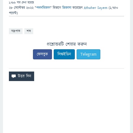
1,799
বার দেখা হয়েছে
28 সেপ্টেম্বর 2022
"
পদার্থবিজ্ঞান
" বিভাগে
জিজ্ঞাসা
করেছেন
Athaher Sayem
(
1,750
পয়েন্ট)
বজ্রপাত
শব্দ
প্রশ্নোত্তরটি শেয়ার করুন
ফেসবুক
লিঙ্কইডিন
Telegram