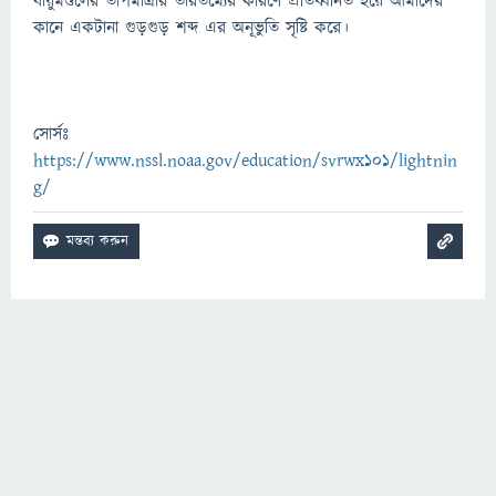
বায়ুমণ্ডলের তাপমাত্রার তারতম্যের কারণে প্রতিধ্বনিত হয়ে আমাদের
কানে একটানা গুড়গুড় শব্দ এর অনূভুতি সৃষ্টি করে।
সোর্সঃ
https://www.nssl.noaa.gov/education/svrwx101/lightnin
g/