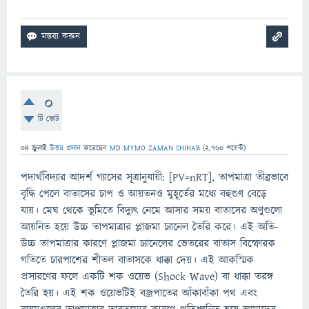
0
টি ভোট
04 জুলাই
উত্তর প্রদান
করেছেন
MD MYMO ZAMAN SHIHAB
(
2,760
পয়েন্ট)
পদার্থবিদ্যার আদর্শ গ্যাসের সূত্রানুযায়ী: [PV=nRT], তাপমাত্রা তীব্রভাবে
বৃদ্ধি পেলে বাতাসের চাপ ও আয়তনও মুহূর্তের মধ্যে বহুগুণ বেড়ে
যায়। মেঘ থেকে ভূমিতে বিদ্যুৎ নেমে আসার সময় বাতাসের অণুগুলো
আয়নিত হয়ে উচ্চ তাপমাত্রার প্লাজমা চ্যানেল তৈরি করে। এই অতি-
উচ্চ তাপমাত্রার কারণে প্লাজমা চ্যানেলের ভেতরের বাতাস বিস্ফোরক
গতিতে চারপাশের শীতল বাতাসকে ধাক্কা দেয়। এই আকস্মিক
প্রসারণের ফলে একটি শক ওয়েভ (Shock Wave) বা ধাক্কা তরঙ্গ
তৈরি হয়। এই শক ওয়েভটিই বজ্রপাতের আঁকাবাঁকা পথ এবং