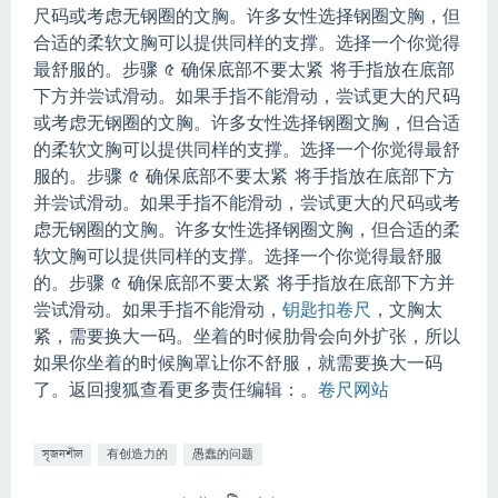
尺码或考虑无钢圈的文胸。
许多女性选择钢圈文胸，但
合适的柔软文胸可以提供同样的支撑。
选择一个你觉得
最舒服的。
步骤 5 确保底部不要太紧 将手指放在底部
下方并尝试滑动。
如果手指不能滑动，
尝试更大的尺码
或考虑无钢圈的文胸。
许多女性选择钢圈文胸，但合适
的柔软文胸可以提供同样的支撑。
选择一个你觉得最舒
服的。
步骤 5 确保底部不要太紧 将手指放在底部下方
并尝试滑动。
如果手指不能滑动，
尝试更大的尺码或考
虑无钢圈的文胸。
许多女性选择钢圈文胸，但合适的柔
软文胸可以提供同样的支撑。
选择一个你觉得最舒服
的。
步骤 5 确保底部不要太紧 将手指放在底部下方并
尝试滑动。
如果手指不能滑动，
钥匙扣卷尺
，文胸太
紧，需要换大一码。
坐着的时候肋骨会向外扩张，所以
如果你坐着的时候胸罩让你不舒服，就需要换大一码
了。
返回搜狐查看更多责任编辑：。
卷尺网站
সৃজনশীল
有创造力的
愚蠢的问题