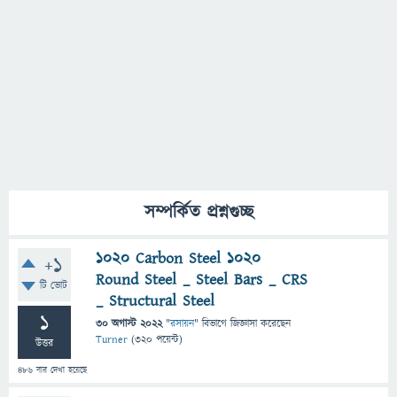
সম্পর্কিত প্রশ্নগুচ্ছ
1020 Carbon Steel 1020
+1
Round Steel _ Steel Bars _ CRS
টি ভোট
_ Structural Steel
1
30 অগাস্ট 2022
"
রসায়ন
" বিভাগে
জিজ্ঞাসা
করেছেন
Turner
(
320
পয়েন্ট)
উত্তর
486
বার দেখা হয়েছে