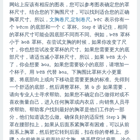
网站上应该有相应的图表，您可以参考图表确定您的罩
杯尺寸。
结合您的下胸围尺寸，可以找到适合您的正确
胸罩尺寸。
所以，
文胸卷尺
,
定制卷尺
, 85C 表示你有一
个 85cm 的底部和一个 C 罩杯。
Step 5 请记住，相同
的罩杯尺寸可能会因底部不同而不同。
例如，85B 罩杯
小于 90B 罩杯。
在尝试文胸的时候，如果你改变了尺
寸，你也想尝试改变罩杯的尺寸。
如果您需要更大的底
部尺寸，请适当减小罩杯尺寸。
所以，如果 85B 太小
了，你会想要 90a。
如果您需要较小的底部，请增加一
个杯子。
用 85B 代替 90a。
下胸围比罩杯大小更重
要。
将底部向上或向下移动是需要更换的标准。
先得到
一个舒适的底部，然后调整罩杯。
第 6 步 如果需要，
请向专业人士寻求帮助。
如果您不确定自己做得对或不
喜欢衡量自己，
进入任何胸罩或内衣店，向销售人员寻
求帮助。
帮助客户找到最好的胸罩是他们工作的一部
分，他们知道该怎么做。
确保良好的适应性 Step 1 胸
罩在腰部扣上，如果从后面系紧胸罩有困难，可以从前
面系上胸罩，然后把它转到后面，扣在你的脊椎上。
步
骤 2 向前推并从前面拉起文胸。
将手臂穿过肩带。
这个