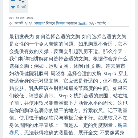
+1
টি ভোট
524
বার দেখা হয়েছে
30 অগাস্ট 2022
"
রসায়ন
" বিভাগে
জিজ্ঞাসা
করেছেন
Smith
(
270
পয়েন্ট)
最初发表为 如何选择合适的文胸 如何选择合适的文胸
是女性的一个令人苦恼的问题。
如果胸罩不合适，它不
会提供有效的支撑，反而会引起乳房不适。
那么今天，
我们将详细讲解如何选择合适的文胸。
根据你会穿什么
选择文胸：例如，运动文胸，休闲T恤文胸。
连云港市
妇幼保健院乳腺科 周晓春 选择合适的文胸 Step 1 穿上
舒适合身的无衬里文胸。
它应该是舒适的，但不能太紧
贴皮肤。
乳头应该在肘部和肩关节高度的中间。
如果它
们较低，请提起肩带。
Step 2 找到合适的腰围，站在镜
子前，
并使用软尺测量胸部下方肋骨水平的周长。
这也
是你的胸罩包裹你的躯干的地方。
拧紧软尺。
记下测量
值。
使用镜子确保软尺与地板完全平行。
如果软尺不在
身体周围的水平直线上，而是以一定的角度测量，
胸罩
卷尺
，无法获得准确的测量值。
展开全文 不要像紧身