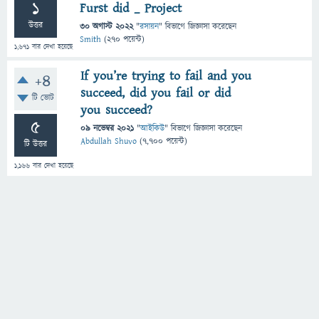
1
Furst did _ Project
উত্তর
30 অগাস্ট 2022
"
রসায়ন
" বিভাগে
জিজ্ঞাসা
করেছেন
Smith
(
270
পয়েন্ট)
1,671
বার দেখা হয়েছে
If you’re trying to fail and you
+4
succeed, did you fail or did
টি ভোট
you succeed?
5
09 নভেম্বর 2021
"
আইকিউ
" বিভাগে
জিজ্ঞাসা
করেছেন
Abdullah Shuvo
(
7,700
পয়েন্ট)
টি উত্তর
1,166
বার দেখা হয়েছে