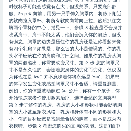
时候杯子可能会感觉有点大，但没关系。
只要底部舒
服。
Step 3 向前，用另一只手伸入胸罩内，将腋下附近
的软肉拉入罩杯。
将所有软肉向前向上拉。
然后抓住文
胸两个罩杯的中心，摇晃一下。
步骤 4 检查是否合身并
收紧肩带。
肩带不能太紧，
他们会沉入你的肩膀，但没
有懈怠。
胸罩的边缘是压住你的乳房还是让你看起来像
有四个乳房？
如果是，那么它的大小是错误的。
你的乳
头水平应该在你的肩膀和肘部之间。
如果你的乳房从胸
罩的两侧溢出，你需要改变尺寸。
第 5 步 您的胸罩尺
寸不是永久性的，会随着您身体的变化而变化。
仅仅因
为你现在是 80C 并不意味着你将永远是 80C。
如果您
的体型发生变化或感觉胸罩尺寸不合适，请重复测量。
例如，你的体重波动超过 10 公斤，你有一个孩子，你
开始锻炼或者你使用激素治疗。
选择合适的文胸类型
第 1 步了解你的乳房。
乳房的大小和形状可能会影响胸
罩的大小甚至穿衣风格。
乳房和身体有不同的形状和大
小。
你的目标应该是找到最合适的胸罩，而不是成为内
衣模特。
步骤 2 考虑您购买的文胸的功能。
这是T恤中