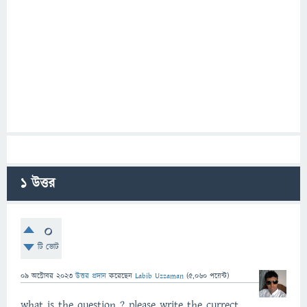
1
উত্তর
0
টি ভোট
09 অক্টোবর 2023
উত্তর প্রদান
করেছেন
Labib Uzzaman
(
5,060
পয়েন্ট)
what is the question ? please write the currect