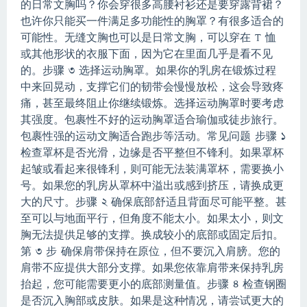
的日常文胸吗？
你会穿很多高腰衬衫还是要穿露背裙？
也许你只能买一件满足多功能性的胸罩？
有很多适合的
可能性。
无缝文胸也可以是日常文胸，可以穿在 T 恤
或其他形状的衣服下面，因为它在里面几乎是看不见
的。
步骤 3 选择运动胸罩。
如果你的乳房在锻炼过程
中来回晃动，支撑它们的韧带会慢慢放松，这会导致疼
痛，甚至最终阻止你继续锻炼。
选择运动胸罩时要考虑
其强度。
包裹性不好的运动胸罩适合瑜伽或徒步旅行。
包裹性强的运动文胸适合跑步等活动。
常见问题 步骤 1
检查罩杯是否光滑，边缘是否平整但不锋利。
如果罩杯
起皱或看起来很锋利，则可能无法装满罩杯，需要换小
号。
如果您的乳房从罩杯中溢出或感到挤压，请换成更
大的尺寸。
步骤 2 确保底部舒适且背面尽可能平整。
甚
至可以与地面平行，但角度不能太小。
如果太小，则文
胸无法提供足够的支撑。
换成较小的底部或固定后扣。
第 3 步 确保肩带保持在原位，但不要沉入肩膀。
您的
肩带不应提供大部分支撑。
如果您依靠肩带来保持乳房
抬起，您可能需要更小的底部测量值。
步骤 4 检查钢圈
是否沉入胸部或皮肤。
如果是这种情况，请尝试更大的