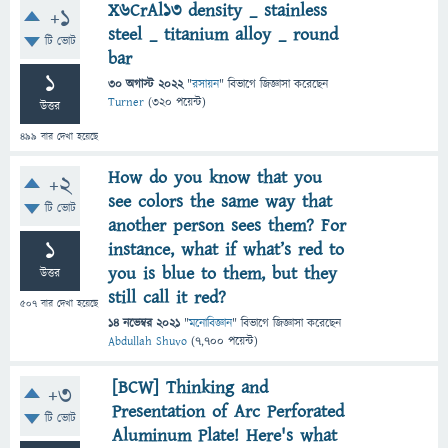
X6CrAl13 density _ stainless
+1
steel _ titanium alloy _ round
টি ভোট
bar
1
30 অগাস্ট 2022
"
রসায়ন
" বিভাগে
জিজ্ঞাসা
করেছেন
Turner
(
320
পয়েন্ট)
উত্তর
499
বার দেখা হয়েছে
How do you know that you
+2
see colors the same way that
টি ভোট
another person sees them? For
1
instance, what if what’s red to
you is blue to them, but they
উত্তর
still call it red?
507
বার দেখা হয়েছে
14 নভেম্বর 2021
"
মনোবিজ্ঞান
" বিভাগে
জিজ্ঞাসা
করেছেন
Abdullah Shuvo
(
7,700
পয়েন্ট)
[BCW] Thinking and
+3
Presentation of Arc Perforated
টি ভোট
Aluminum Plate! Here's what