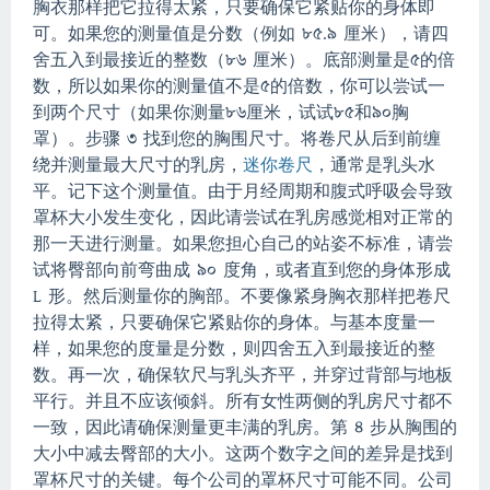
胸衣那样把它拉得太紧，只要确保它紧贴你的身体即
可。
如果您的测量值是分数（例如 85.9 厘米），请四
舍五入到最接近的整数（86 厘米）。
底部测量是5的倍
数，所以如果你的测量值不是5的倍数，你可以尝试一
到两个尺寸（如果你测量86厘米，试试85和90胸
罩）。
步骤 3 找到您的胸围尺寸。
将卷尺从后到前缠
绕并测量最大尺寸的乳房，
迷你卷尺
，通常是乳头水
平。
记下这个测量值。
由于月经周期和腹式呼吸会导致
罩杯大小发生变化，因此请尝试在乳房感觉相对正常的
那一天进行测量。
如果您担心自己的站姿不标准，请尝
试将臀部向前弯曲成 90 度角，或者直到您的身体形成
L 形。
然后测量你的胸部。
不要像紧身胸衣那样把卷尺
拉得太紧，只要确保它紧贴你的身体。
与基本度量一
样，如果您的度量是分数，则四舍五入到最接近的整
数。
再一次，确保软尺与乳头齐平，并穿过背部与地板
平行。
并且不应该倾斜。
所有女性两侧的乳房尺寸都不
一致，因此请确保测量更丰满的乳房。
第 4 步从胸围的
大小中减去臀部的大小。
这两个数字之间的差异是找到
罩杯尺寸的关键。
每个公司的罩杯尺寸可能不同。
公司