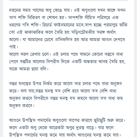
দহনের সময় গ্যাসের অণু ভেঙে যায়। এই অণুগুলো যখন ভাঙ্গে তখন
তাপ শক্তি বিকিরণ বা শোষণ হয়। তাপশক্তি সীমিত পরিসরে এক
ধরণের গতি শক্তি। রিচার্ড ফাইনম্যানের মতে,তাপ হচ্ছে পরমাণুর ঝাঁকি
তো এই ঝাকাঝাকির ফলে তৈরি হয় তড়িৎচৌম্বকীয় তরঙ্গ অর্থাৎ
আলো। যা আমাদের চোখে প্রতিফলিত হয় আর আমরা আগুন দেখতে
পাই।
আলো সরল রেখায় চলে। এই চলার পথে সামনে কোনো বস্তুতে বাধা
পেলে বস্তুটির আলোর বিপরীত দিকে একটি অন্ধকার আবহ তৈরি হয়,
যাকে আমরা ছায়া বলি।
বস্তুর ঘনত্বের উপর নির্ভর করে আলো তার চলার পথে বাধা অনুভব
করে। বলা যায়,বস্তুর ঘনত্ব যত বেশি হবে আলো তত বেশি বাধা
অনুভব করবে বিপরীতে বস্তুর ঘনত্ব যত কমবে আলো তত বাধা কম
অনুভব করবে।
আগুনে উপস্থিত পদার্থের অণুগুলো তাপের কারণে ছূটাছুটি শুরু করে।
ফলে একটা অণু থেকে আরেকটা অণুর দুরত্ব বাড়ে। যার ফলে
উপস্থিত পদার্থের ঘনত্ব কমে যায় অর্থাৎ আগুনের ঘনত্ব কমে যায়।