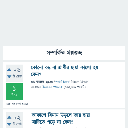
সম্পর্কিত প্রশ্নগুচ্ছ
কোনো বস্তু বা প্রাণীর ছায়া কালো হয়
+6
কেন?
টি ভোট
09 নভেম্বর 2020
"
পদার্থবিজ্ঞান
" বিভাগে
জিজ্ঞাসা
1
করেছেন
বিজ্ঞানের পোকা ৫
(
123,410
পয়েন্ট)
উত্তর
733
বার দেখা হয়েছে
আকাশে বিমান উড়লে তার ছায়া
+2
মাটিতে পড়ে না কেন?
টি ভোট