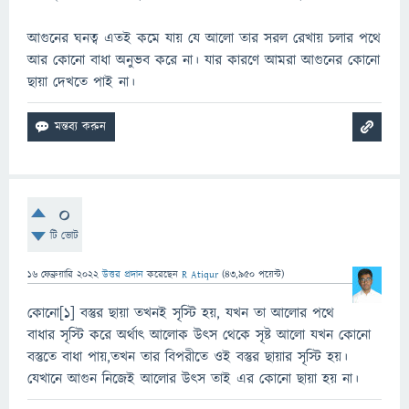
আগুনের ঘনত্ব এতই কমে যায় যে আলো তার সরল রেখায় চলার পথে
আর কোনো বাধা অনুভব করে না। যার কারণে আমরা আগুনের কোনো
ছায়া দেখতে পাই না।
0
টি ভোট
16 ফেব্রুয়ারি 2022
উত্তর প্রদান
করেছেন
R Atiqur
(
43,950
পয়েন্ট)
কোনো[1] বস্তুর ছায়া তখনই সৃস্টি হয়, যখন তা আলোর পথে
বাধার সৃস্টি করে অর্থাৎ আলোক উৎস থেকে সৃষ্ট আলো যখন কোনো
বস্তুতে বাধা পায়,তখন তার বিপরীতে ওই বস্তুর ছায়ার সৃস্টি হয়।
যেখানে আগুন নিজেই আলোর উৎস তাই এর কোনো ছায়া হয় না।