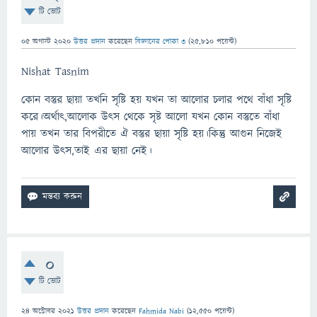
টি ভোট
05 অগাস্ট 2020
উত্তর প্রদান
করেছেন
বিজ্ঞানের পোকা ৩
(
25,810
পয়েন্ট)
Nishat Tasnim
কোন বস্তুর ছায়া তখনি সৃষ্টি হয় যখন তা আলোর চলার পথে বাঁধা সৃষ্টি
করে।অর্থাৎ,আলোক উৎস থেকে সৃষ্ট আলো যখন কোন বস্তুতে বাঁধা
পায় তখন তার বিপরীতে ঐ বস্তুর ছায়া সৃষ্টি হয়।কিন্তু আগুন নিজেই
আলোর উৎস,তাই এর ছায়া নেই।
0
টি ভোট
24 অক্টোবর 2021
উত্তর প্রদান
করেছেন
Fahmida Nabi
(
12,550
পয়েন্ট)