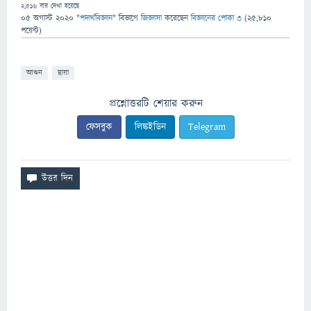
2,516
বার দেখা হয়েছে
05 অগাস্ট 2020
"
পদার্থবিজ্ঞান
" বিভাগে
জিজ্ঞাসা
করেছেন
বিজ্ঞানের পোকা ৩
(
25,810
পয়েন্ট)
আগুন
ছায়া
প্রশ্নোত্তরটি শেয়ার করুন
ফেসবুক
লিঙ্কইডিন
Telegram