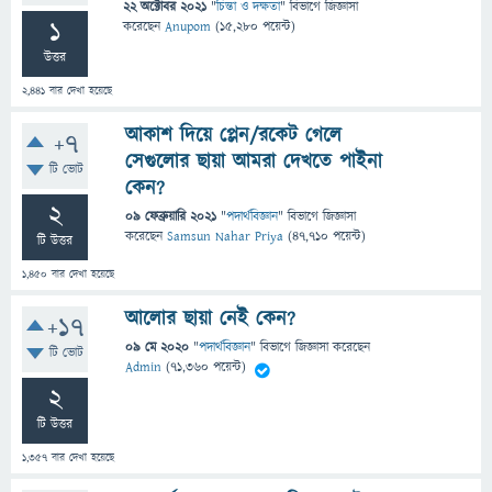
22 অক্টোবর 2021
"
চিন্তা ও দক্ষতা
" বিভাগে
জিজ্ঞাসা
1
করেছেন
Anupom
(
15,280
পয়েন্ট)
উত্তর
2,441
বার দেখা হয়েছে
আকাশ দিয়ে প্লেন/রকেট গেলে
+7
সেগুলোর ছায়া আমরা দেখতে পাইনা
টি ভোট
কেন?
2
09 ফেব্রুয়ারি 2021
"
পদার্থবিজ্ঞান
" বিভাগে
জিজ্ঞাসা
করেছেন
Samsun Nahar Priya
(
47,710
পয়েন্ট)
টি উত্তর
1,450
বার দেখা হয়েছে
আলোর ছায়া নেই কেন?
+17
09 মে 2020
"
পদার্থবিজ্ঞান
" বিভাগে
জিজ্ঞাসা
করেছেন
টি ভোট
Admin
(
71,360
পয়েন্ট)
2
টি উত্তর
1,357
বার দেখা হয়েছে