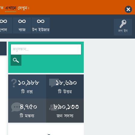
ারিত
এখানে
দেখুন।
পোল
ব্যাজ
টপ ইউজার
লগ ইন
10,988
18,690
টি প্রশ্ন
টি উত্তর
4,750
890,133
টি মন্তব্য
জন সদস্য