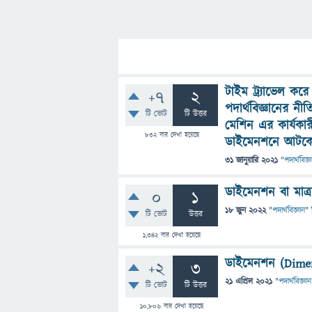
টাইম ট্র‍্যাভেল ক
+7
2
পদার্থবিজ্ঞানের ন
টি ভোট
টি উত্তর
মেশিন এর কার্যকার
832
বার দেখা হয়েছে
ডাইমেনশনে আটকে
31 জানুয়ারি 2021
"
পদার্থবিজ্ঞ
ডাইমেনশন বা মাত্রা
0
1
18 জুন 2022
"
পদার্থবিজ্ঞান
" 
টি ভোট
উত্তর
1,342
বার দেখা হয়েছে
ডাইমেনশন (Dimensio
+2
3
21 এপ্রিল 2021
"
পদার্থবিজ্ঞান
টি ভোট
টি উত্তর
10,806
বার দেখা হয়েছে