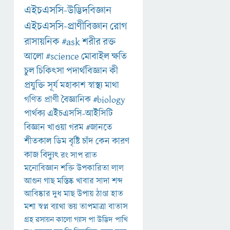
এইচএসসি-উদ্ভিদবিজ্ঞান
এইচএসসি-প্রাণীবিজ্ঞান
রোগ
রাসায়নিক
#ask
শরীর
রক্ত
আলো
#science
মোবাইল
ক্ষতি
চুল
চিকিৎসা
পদার্থবিজ্ঞান
কী
প্রযুক্তি
সূর্য
মহাকাশ
স্বাস্থ্য
মাথা
গণিত
প্রাণী
বৈজ্ঞানিক
#biology
পার্থক্য
এইচএসসি-আইসিটি
বিজ্ঞান
খাওয়া
গরম
#জানতে
শীতকাল
ডিম
বৃষ্টি
চাঁদ
কেন
কারণ
কাজ
বিদ্যুৎ
রং
সাপ
রাত
মনোবিজ্ঞান
শক্তি
উপকারিতা
লাল
আগুন
গাছ
মস্তিষ্ক
খাবার
সাদা
শব্দ
আবিষ্কার
দুধ
মাছ
উপায়
ঠাণ্ডা
হাত
মশা
স্বপ্ন
ব্যাথা
ভয়
তাপমাত্রা
বাতাস
গ্রহ
রসায়ন
কালো
গ্যাস
পা
উদ্ভিদ
পাখি