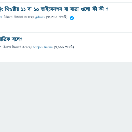
স্ট্রিং থিওরীর ১১ বা ১০ ডাইমেনশন বা মাত্রা গুলো কী কী ?
ান
" বিভাগে
জিজ্ঞাসা
করেছেন
Admin
(
71,360
পয়েন্ট)
ত্রিক বলে?
" বিভাগে
জিজ্ঞাসা
করেছেন
Nirjon Barua
(
7,990
পয়েন্ট)