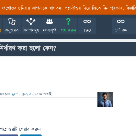
তির প্রশ্নোত্তর দুনিয়ায় আপনাকে স্বাগতম! প্রশ্ন-উত্তর দিয়ে জিতে নিন পুরস্কার, বিস্ত
!
অনুত্তরিত
বিভাগসমূহ
সদস্যবৃন্দ
প্রশ্ন করুন
FAQ
চ্যাট রুম
নির্ধারণ করা হলো কেন?
ছেন
Md. Ariful Haque
(
4,010
পয়েন্ট)
প্রশ্নোত্তরটি শেয়ার করুন