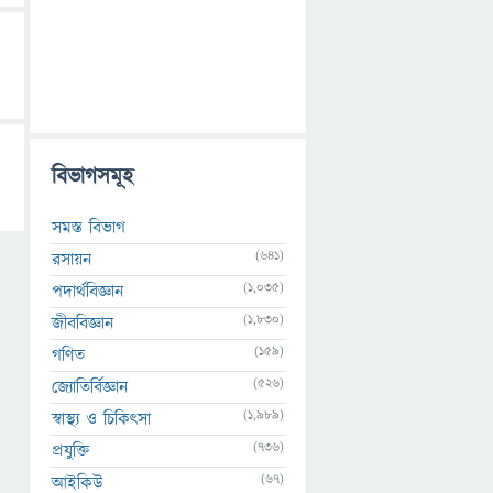
বিভাগসমূহ
সমস্ত বিভাগ
(641)
রসায়ন
(1,035)
পদার্থবিজ্ঞান
(1,830)
জীববিজ্ঞান
(159)
গণিত
(526)
জ্যোতির্বিজ্ঞান
(1,989)
স্বাস্থ্য ও চিকিৎসা
(736)
প্রযুক্তি
(67)
আইকিউ