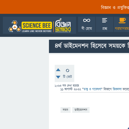
বিজ্ঞান ও প্রযুক্
বী হোম
প্রশ্ন
গরমাগরম
৪র্থ ডাইমেনশন হিসেবে সময়কে 
0
টি ভোট
1,094
বার দেখা হয়েছে
11 অগাস্ট 2022
"
তত্ত্ব ও গবেষণা
" বিভাগে
জিজ্ঞাসা
করে
সময়
ডাইমেনশন