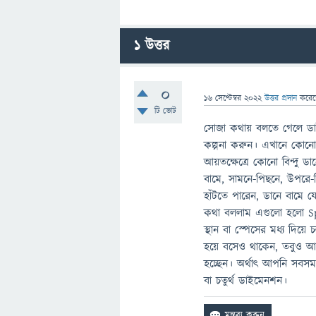
1
উত্তর
0
16 সেপ্টেম্বর 2022
উত্তর প্রদান
করে
টি ভোট
সোজা কথায় বলতে গেলে ডাই
কল্পনা করুন। এখানে কোনো 
আয়তক্ষেত্রে কোনো বিন্দু 
বামে, সামনে-পিছনে, উপরে
হাঁটতে পারেন, ডানে বামে
কথা বললাম এগুলো হলো Spa
স্থান বা স্পেসের মধ্য দিয়
হয়ে বসেও থাকেন, তবুও আ
হচ্ছেন। অর্থাৎ আপনি সবস
বা চতুর্থ ডাইমেনশন।