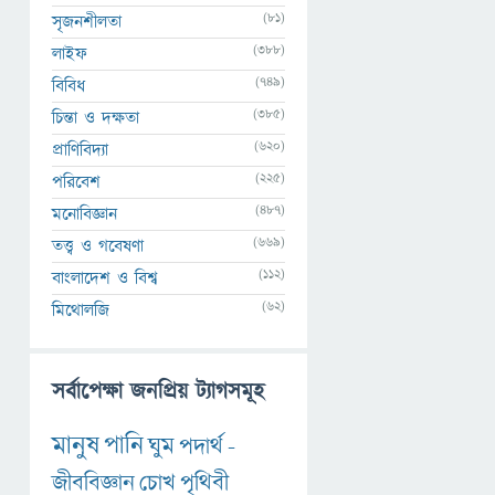
(81)
সৃজনশীলতা
(388)
লাইফ
(749)
বিবিধ
(385)
চিন্তা ও দক্ষতা
(620)
প্রাণিবিদ্যা
(225)
পরিবেশ
(487)
মনোবিজ্ঞান
(669)
তত্ত্ব ও গবেষণা
(112)
বাংলাদেশ ও বিশ্ব
(62)
মিথোলজি
সর্বাপেক্ষা জনপ্রিয় ট্যাগসমূহ
মানুষ
পানি
ঘুম
পদার্থ
-
জীববিজ্ঞান
চোখ
পৃথিবী