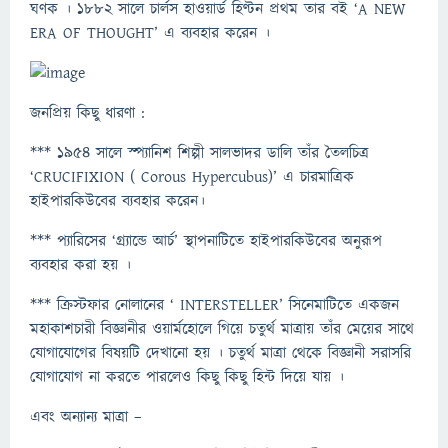
ঘণক । ১৮৮২ সালে চার্লস হাওয়ার্ড হিণ্টন প্রথম তার বই ‘A NEW
ERA OF THOUGHT’ এ ব্যবহার করেন ।
জনপ্রিয় কিছু ধারণা :
*** ১৯৫৪ সালে স্প্যানিশ শিল্পী সালভাদর ডালি তাঁর তৈলচিত্র
‘CRUCIFIXION ( Corous Hypercubus)’ এ চারমাত্রিক
হাইপারকিউবের ব্যবহার করেন।
*** প্যারিসের ‘গ্র্যান্ডে আর্চ’ স্থাপনাটিতে হাইপারকিউবের অনুরূপ
ব্যবহার করা হয় ।
*** ক্রিস্টফার নোলানের ‘ INTERSTELLER’ সিনেমাটিতে একজন
মহাকাশচারী বিজ্ঞানীর ওয়ার্মহোলে গিয়ে চতুর্থ মাত্রায় তাঁর মেয়ের সাথে
যোগাযোগের বিষয়টি দেখানো হয় । চতুর্থ মাত্রা থেকে বিজ্ঞানী সরাসরি
যোগাযোগ না করতে পারলেও কিছু কিছু হিন্ট দিয়ে যায় ।
এবং অন্যান্য মাত্রা –