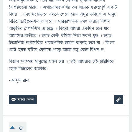
তাই মানুষ যখন স্পেসে যায় তখন সে তার পৃথিবীর সাধারণ
বৈশিষ্টগুলো হারায় । এখানে মহাকর্ষিয় বল অনেক গুরুত্বপূর্ণ একটি
বিষয় । এবং সহজভাবে বলতে গেলে হয়ত অদূর ভবিষ্যৎ এ মানুষ
বিভিন্ন ডাইমেনশন এ যাবে । মহাজাগতিক ভ্রমণ করবে বিশাল
আকৃতির স্পেসশিপ এ চড়ে । কিংবা আমরা একদিন চলে যাব
আমাদের অতীতে । হয়ত কেউ থামিয়ে দিবে সকল যুদ্ধ । হয়ত
হিরোশিমা নাগাসাকির পারমাণবিক হামলা কখনই হবে না । কিংবা
কেউ হয়ত ঘটিয়ে ফেলতে পাড়ে আরো বড় কোন বিপদ !!!
বিজ্ঞান সবসময় মানুষের মঙ্গল চায় । তাই আমরাও চাই চারিদিকে
হোক বিজ্ঞানের জয়কার।
- মাসুদ রানা
0