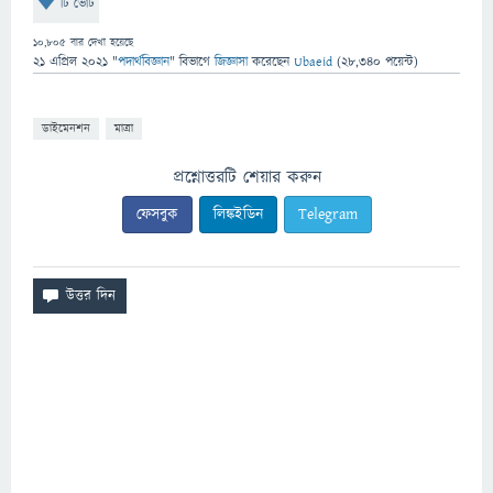
টি ভোট
10,805
বার দেখা হয়েছে
21 এপ্রিল 2021
"
পদার্থবিজ্ঞান
" বিভাগে
জিজ্ঞাসা
করেছেন
Ubaeid
(
28,340
পয়েন্ট)
ডাইমেনশন
মাত্রা
প্রশ্নোত্তরটি শেয়ার করুন
ফেসবুক
লিঙ্কইডিন
Telegram