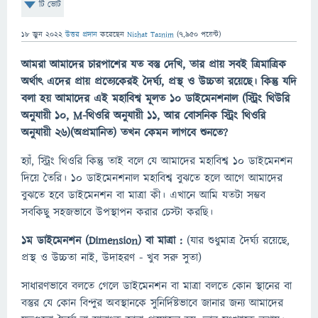
টি ভোট
18 জুন 2022
উত্তর প্রদান
করেছেন
Nishat Tasnim
(
7,950
পয়েন্ট)
আমরা আমাদের চারপাশের যত বস্তু দেখি, তার প্রায় সবই ত্রিমাত্রিক
অর্থাৎ এদের প্রায় প্রত্যেকেরই দৈর্ঘ্য, প্রস্থ ও উচ্চতা রয়েছে। কিন্তু যদি
বলা হয় আমাদের এই মহাবিশ্ব মূলত ১০ ডাইমেনশনাল (স্ট্রিং থিউরি
অনুযায়ী ১০, M-থিওরি অনুযায়ী ১১, আর বোসনিক স্ট্রিং থিওরি
অনুযায়ী ২৬)(অপ্রমানিত) তখন কেমন লাগবে শুনতে?
হ্যাঁ, স্ট্রিং থিওরি কিন্তু তাই বলে যে আমাদের মহাবিশ্ব ১০ ডাইমেনশন
দিয়ে তৈরি। ১০ ডাইমেনশনাল মহাবিশ্ব বুঝতে হলে আগে আমাদের
বুঝতে হবে ডাইমেনশন বা মাত্রা কী। এখানে আমি যতটা সম্ভব
সবকিছু সহজভাবে উপস্থাপন করার চেস্টা করছি।
১ম ডাইমেনশন (Dimension) বা মাত্রা :
(যার শুধুমাত্র দৈর্ঘ্য রয়েছে,
প্রস্থ ও উচ্চতা নাই, উদাহরণ - খুব সরু সুতা)
সাধারণভাবে বলতে গেলে ডাইমেনশন বা মাত্রা বলতে কোন স্থানের বা
বস্তুর যে কোন বিন্দুর অবস্থানকে সুনির্দিষ্টভাবে জানার জন্য আমাদের