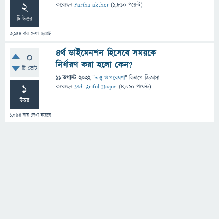
2
করেছেন
Fariha akther
(
1,810
পয়েন্ট)
টি উত্তর
3,154
বার দেখা হয়েছে
৪র্থ ডাইমেনশন হিসেবে সময়কে
0
নির্ধারণ করা হলো কেন?
টি ভোট
11 অগাস্ট 2022
"
তত্ত্ব ও গবেষণা
" বিভাগে
জিজ্ঞাসা
1
করেছেন
Md. Ariful Haque
(
4,010
পয়েন্ট)
উত্তর
1,094
বার দেখা হয়েছে