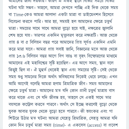
আমাদের জানা দরকার। কারণ ঐ একই স্থানে বিভিন্ন সময়ে বিভিন্ন
ঘটনা ঘটা সম্ভব। তাহলে, আমরা দেখতে পাচ্ছি এই দিক থেকে সময়
বা Time-কেও আমরা আলাদা একটা মাত্রা বা ডাইমেনশন হিসেবে
বিবেচনা করতে পারি। আর হ্যা, সময়ই হল আমাদের ক্ষেত্রে চতুর্থ
মাত্রা। সময়ের সাথে সাথে আমরা বুড়ো হয়ে যাই, নক্ষত্রের জ্বালানি
শেষ হয়ে যায়। তারপর একদিন মৃত্যুবরণ করে নক্ষত্রটি। আজ থেকে
প্রায় ৪ বা ৫ বিলিয়ন বছর পরে আমাদের প্রিয় সূর্যও একদিন এমনি
করে মারা যাবে। আমরা প্রায় সবাই জানি, বিজ্ঞানের মতে আজ থেকে
প্রায় ১৩.৬ বিলিয়ন বছর আগে বিগ ব্যাঙ বা বৃহৎ বিস্ফোরণের মাধ্যমে
আমাদের এই মহাবিশ্বের সৃষ্টি হয়েছিল। এর আগে সময়, স্থান বলে
কিছুই ছিল না। ঐ মুহুর্ত থেকেই স্থান এবং সময়ের সৃষ্টি। সেই থেকে
সময় শুধু সামনের দিকে অর্থাৎ ভবিষ্যতের দিকেই ধেয়ে চলছে৷ এখন
আমি আগেই বলেছি আমরা হলাম ত্রিমাত্রিক জীব। সময় আমাদের
ক্ষেত্রে চতুর্থ মাত্রা। আমাদের মত যদি কোন প্রানী চতুর্থ মাত্রায় বাস
করে থাকে এবং সে যদি জীবন্ত হয়, তাহলে সে একই সাথে তার
বয়সকে কন্ট্রোল করতে পারবে। অর্থাৎ সে ইচ্ছে করলেই বুড়ো থেকে
যুবক আবার যুবক থেকে বুড়ো হতে পারবে। কী ভয়ংকর এবং গা
শিউরে উঠার মত ঘটনা! আমরা যেহেতু ত্রিমাত্রিক, সেহতু আমরা যদি
কোন দিন চতুর্থ মাত্রা সময় (time)- এ একসেস (access) বা প্রবেশ