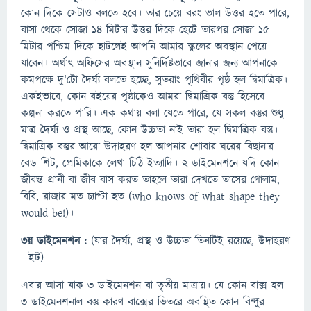
কোন দিকে সেটাও বলতে হবে। তার চেয়ে বরং ভাল উত্তর হতে পারে,
বাসা থেকে সোজা ১৪ মিটার উত্তর দিকে হেটে তারপর সোজা ১৫
মিটার পশ্চিম দিকে হাটলেই আপনি আমার স্কুলের অবস্থান পেয়ে
যাবেন। অর্থাৎ অফিসের অবস্থান সুনির্দিষ্টভাবে জানার জন্য আপনাকে
কমপক্ষে দু'টো দৈর্ঘ্য বলতে হচ্ছে, সুতরাং পৃথিবীর পৃষ্ঠ হল দ্বিমাত্রিক।
একইভাবে, কোন বইয়ের পৃষ্ঠাকেও আমরা দ্বিমাত্রিক বস্তু হিসেবে
কল্পনা করতে পারি। এক কথায় বলা যেতে পারে, যে সকল বস্তুর শুধু
মাত্র দৈর্ঘ্য ও প্রস্থ আছে, কোন উচ্চতা নাই তারা হল দ্বিমাত্রিক বস্তু।
দ্বিমাত্রিক বস্তুর আরো উদাহরণ হল আপনার শোবার ঘরের বিছানার
বেড শিট, প্রেমিকাকে লেখা চিঠি ইত্যাদি। ২ ডাইমেনশনে যদি কোন
জীবন্ত প্রানী বা জীব বাস করত তাহলে তারা দেখতে তাসের গোলাম,
বিবি, রাজার মত চ্যাপ্টা হত (who knows of what shape they
would be!)।
৩য় ডাইমেনশন :
(যার দৈর্ঘ্য, প্রস্থ ও উচ্চতা তিনটিই রয়েছে, উদাহরণ
- ইট)
এবার আসা যাক ৩ ডাইমেনশন বা তৃতীয় মাত্রায়। যে কোন বাক্স হল
৩ ডাইমেনশনাল বস্তু কারণ বাক্সের ভিতরে অবস্থিত কোন বিন্দুর