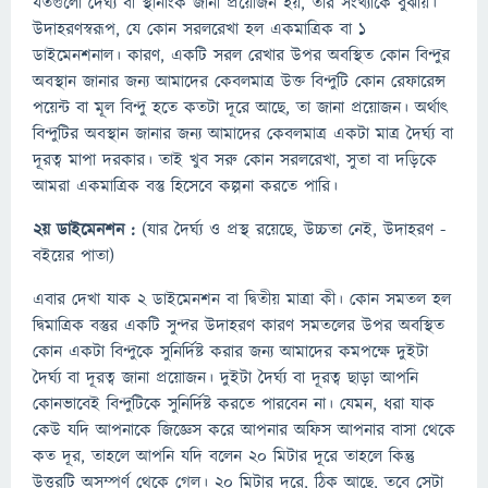
যতগুলো দৈর্ঘ্য বা স্থানাংক জানা প্রয়োজন হয়, তার সংখ্যাকে বুঝায়।
উদাহরণস্বরূপ, যে কোন সরলরেখা হল একমাত্রিক বা ১
ডাইমেনশনাল। কারণ, একটি সরল রেখার উপর অবস্থিত কোন বিন্দুর
অবস্থান জানার জন্য আমাদের কেবলমাত্র উক্ত বিন্দুটি কোন রেফারেন্স
পয়েন্ট বা মূল বিন্দু হতে কতটা দূরে আছে, তা জানা প্রয়োজন। অর্থাৎ
বিন্দুটির অবস্থান জানার জন্য আমাদের কেবলমাত্র একটা মাত্র দৈর্ঘ্য বা
দূরত্ব মাপা দরকার। তাই খুব সরু কোন সরলরেখা, সুতা বা দড়িকে
আমরা একমাত্রিক বস্তু হিসেবে কল্পনা করতে পারি।
২য় ডাইমেনশন :
(যার দৈর্ঘ্য ও প্রস্থ রয়েছে, উচ্চতা নেই, উদাহরণ -
বইয়ের পাতা)
এবার দেখা যাক ২ ডাইমেনশন বা দ্বিতীয় মাত্রা কী। কোন সমতল হল
দ্বিমাত্রিক বস্তুর একটি সুন্দর উদাহরণ কারণ সমতলের উপর অবস্থিত
কোন একটা বিন্দুকে সুনির্দিষ্ট করার জন্য আমাদের কমপক্ষে দুইটা
দৈর্ঘ্য বা দূরত্ব জানা প্রয়োজন। দুইটা দৈর্ঘ্য বা দূরত্ব ছাড়া আপনি
কোনভাবেই বিন্দুটিকে সুনির্দিষ্ট করতে পারবেন না। যেমন, ধরা যাক
কেউ যদি আপনাকে জিজ্ঞেস করে আপনার অফিস আপনার বাসা থেকে
কত দূর, তাহলে আপনি যদি বলেন ২০ মিটার দূরে তাহলে কিন্তু
উত্তরটি অসম্পূর্ণ থেকে গেল। ২০ মিটার দূরে, ঠিক আছে, তবে সেটা