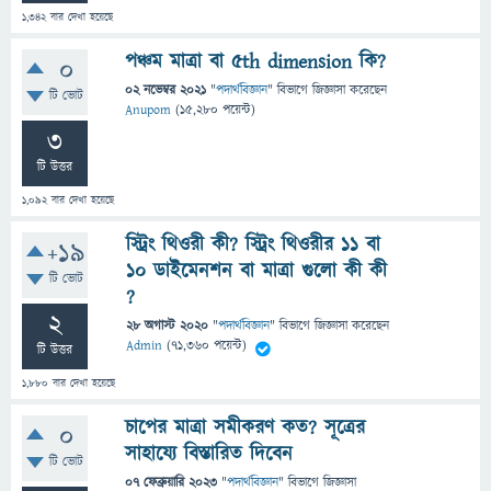
1,342
বার দেখা হয়েছে
পঞ্চম মাত্রা বা 5th dimension কি?
0
02 নভেম্বর 2021
"
পদার্থবিজ্ঞান
" বিভাগে
জিজ্ঞাসা
করেছেন
টি ভোট
Anupom
(
15,280
পয়েন্ট)
3
টি উত্তর
1,092
বার দেখা হয়েছে
স্ট্রিং থিওরী কী? স্ট্রিং থিওরীর ১১ বা
+19
১০ ডাইমেনশন বা মাত্রা গুলো কী কী
টি ভোট
?
2
28 অগাস্ট 2020
"
পদার্থবিজ্ঞান
" বিভাগে
জিজ্ঞাসা
করেছেন
Admin
(
71,360
পয়েন্ট)
টি উত্তর
1,880
বার দেখা হয়েছে
চাপের মাত্রা সমীকরণ কত? সূত্রের
0
সাহায্যে বিস্তারিত দিবেন
টি ভোট
07 ফেব্রুয়ারি 2023
"
পদার্থবিজ্ঞান
" বিভাগে
জিজ্ঞাসা