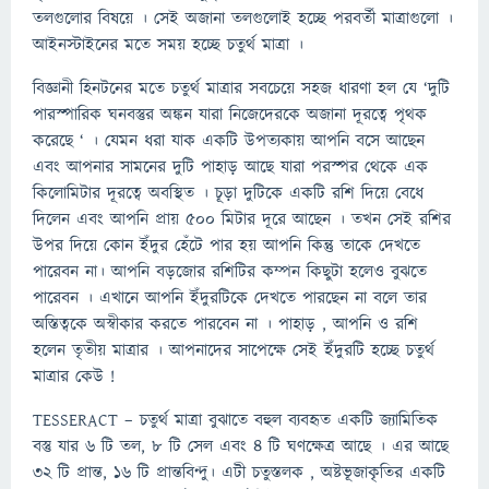
তলগুলোর বিষয়ে । সেই অজানা তলগুলোই হচ্ছে পরবর্তী মাত্রাগুলো ।
আইনস্টাইনের মতে সময় হচ্ছে চতুর্থ মাত্রা ।
বিজ্ঞানী হিনটনের মতে চতুর্থ মাত্রার সবচেয়ে সহজ ধারণা হল যে ‘দুটি
পারস্পারিক ঘনবস্তুর অঙ্কন যারা নিজেদেরকে অজানা দূরত্বে পৃথক
করেছে ‘ । যেমন ধরা যাক একটি উপত্যকায় আপনি বসে আছেন
এবং আপনার সামনের দুটি পাহাড় আছে যারা পরস্পর থেকে এক
কিলোমিটার দূরত্বে অবস্থিত । চূড়া দুটিকে একটি রশি দিয়ে বেধে
দিলেন এবং আপনি প্রায় ৫০০ মিটার দূরে আছেন । তখন সেই রশির
উপর দিয়ে কোন ইঁদুর হেঁটে পার হয় আপনি কিন্তু তাকে দেখতে
পারেবন না। আপনি বড়জোর রশিটির কম্পন কিছুটা হলেও বুঝতে
পারেবন । এখানে আপনি ইঁদুরটিকে দেখতে পারছেন না বলে তার
অস্তিত্বকে অস্বীকার করতে পারবেন না । পাহাড় , আপনি ও রশি
হলেন তৃতীয় মাত্রার । আপনাদের সাপেক্ষে সেই ইঁদুরটি হচ্ছে চতুর্থ
মাত্রার কেউ !
TESSERACT – চতুর্থ মাত্রা বুঝাতে বহুল ব্যবহৃত একটি জ্যামিতিক
বস্তু যার ৬ টি তল, ৮ টি সেল এবং ৪ টি ঘণক্ষেত্র আছে । এর আছে
৩২ টি প্রান্ত, ১৬ টি প্রান্তবিন্দু। এটী চতুস্তলক , অষ্টভূজাকৃতির একটি