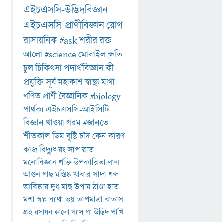
এইচএসসি-উদ্ভিদবিজ্ঞান
এইচএসসি-প্রাণীবিজ্ঞান
রোগ
রাসায়নিক
#ask
শরীর
রক্ত
আলো
#science
মোবাইল
ক্ষতি
চুল
চিকিৎসা
পদার্থবিজ্ঞান
কী
প্রযুক্তি
সূর্য
মহাকাশ
স্বাস্থ্য
মাথা
গণিত
প্রাণী
বৈজ্ঞানিক
#biology
পার্থক্য
এইচএসসি-আইসিটি
বিজ্ঞান
খাওয়া
গরম
#জানতে
শীতকাল
ডিম
বৃষ্টি
চাঁদ
কেন
কারণ
কাজ
বিদ্যুৎ
রং
সাপ
রাত
মনোবিজ্ঞান
শক্তি
উপকারিতা
লাল
আগুন
গাছ
মস্তিষ্ক
খাবার
সাদা
শব্দ
আবিষ্কার
দুধ
মাছ
উপায়
ঠাণ্ডা
হাত
মশা
স্বপ্ন
ব্যাথা
ভয়
তাপমাত্রা
বাতাস
গ্রহ
রসায়ন
কালো
গ্যাস
পা
উদ্ভিদ
পাখি