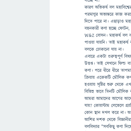
যাচ্ছে না?
কারণ অভিকর্ষ বল মহাবিশ্ব
পরমাণুর অভ্যন্তরে কাজ করলেও 
দিতে পারে না। এছাড়াও মহ
বহনকারী কণা হচ্ছে ফোটন, 
W&Z বোসন। মহাকর্ষ বল বহনক
পাওয়া যায়নি। তাই মহাকর্ষ 
বলকে ঢোকানো যায় না।
এবারে একটা গুরুত্বপূর্ণ ব
উত্তপ্ত। তাই সেখানে ফিল্ড 
কণা। পরে ধীরে ধীরে তাপম
ক্রিয়ায় একেকটি মৌলিক ক
হওয়ায় সৃষ্টির শুরু থেকে
বিভিন্ন ভাবে তিনটি মৌলিক 
আমরা আমাদের আগের আলোচন
যায়? কোয়ান্টাম লেভেলে গ্র‍
কোন স্থান দখল করে না। অর্
আশির দশক থেকে বিজ্ঞানীরা কা
বলবিদ্যার "সবকিছু কণা দিয়ে