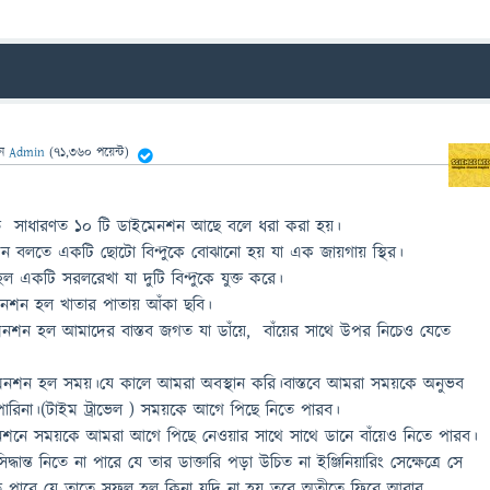
েন
Admin
(
71,360
পয়েন্ট)
হাজগতে সাধারণত ১০ টি ডাইমেনশন আছে বলে ধরা করা হয়।
শন বলতে একটি ছোটো বিন্দুকে বোঝানো হয় যা এক জায়গায় স্থির।
 একটি সরলরেখা যা দুটি বিন্দুকে যুক্ত করে।
মেনশন হল খাতার পাতায় আঁকা ছবি।
নশন হল আমাদের বাস্তব জগত যা ডাঁয়ে, বাঁয়ের সাথে উপর নিচেও যেতে
ইমেনশন হল সময়।যে কালে আমরা অবস্থান করি।বাস্তবে আমরা সময়কে অনুভব
ে পারিনা।(টাইম ট্রাভেল ) সময়কে আগে পিছে নিতে পারব।
নশনে সময়কে আমরা আগে পিছে নেওয়ার সাথে সাথে ডানে বাঁয়েও নিতে পারব।
ধান্ত নিতে না পারে যে তার ডাক্তারি পড়া উচিত না ইঞ্জিনিয়ারিং সেক্ষেত্রে সে
তে পারে যে তাতে সফল হল কিনা যদি না হয় তবে অতীতে ফিরে আবার