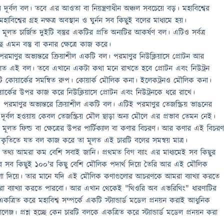
 দূর্বল বল। তবে এর আওতা বা নিয়ন্ত্রণাধীন অঞ্চল সবচেয়ে বড়। মহাবিশ্বের
াবিশ্বের গ্রহ নক্ষত্র অবস্থান ও ঘুর্নন সব কিছুই বলের মাধ্যমে হয়।
ূলত চার্জিত দুইটি বস্তুর একটির প্রতি অন্যটির আকর্ষণ বল। এটিও সর্বত্র
ে এমন বস্তু বা কনার ক্ষেত্রে কাজ করে।
রমাণুর অভ্যন্তরে ক্রিয়াশীল একটি বল। পরমাণুর নিউক্লিয়াসে প্রোটন আর
 মূলত এই বল। তবে এখানে একটা কথা মনে রাখতে হবে প্রোটন এবং নিউট্রন
 কোয়ার্কের সমন্বিত রুপ। কোয়ার্ক মৌলিক কনা। ইলেকট্রনও মৌলিক কনা।
ার্কের উপর কাজ করে নিউক্লিয়াসে প্রোটন এবং নিউট্রনকে ধরে রাখে।
িও পরমাণুর অভ্যন্তরে ক্রিয়াশীল একটি বল। এটিই পরমাণুর তেজস্ক্রিয় ভাঙনের
ত দূর্বল হওয়ায় কেবল তেজস্ক্রিয় মৌল ছাড়া অন্য মৌলে এর প্রভাব তেমন নেই।
ূলত ফিল্ড বা ক্ষেত্রের উপর পার্টিক্যাল বা কণার বিচরণ। আর কণার এই বিচর
। প্রকৃতিতে যত বল কাজ করে তা মূলত এই চারটি বলের সমন্বয় মাত্র।
র তথ্য আমরা কম বেশি সবাই জানি। প্রথমত বিগ ব্যাং এর মাধ্যমেই সব কিছুর
্বের সব কিছুই ১০০'র কিছু বেশি মৌলিক পদার্থ দিয়ে তৈরি আর এই মৌলিক
কণা দিয়ে। তার মানে যদি এই মৌলিক কণাগুলোর আচরণকে আমরা ব্যাখ্যা করতে
মরা ব্যাখ্যা করতে পারবো। আর এখান থেকেই "থিওরি অব এভরিথিং" ধারণাটির
্রিত করে মহাবিশ্ব সম্পর্কে একটি স্ট্যান্ডার্ড মডেল প্রনয়ন করাই আধুনিক
ালেঞ্জ। প্রশ্ন হচ্ছে কেন চারটি বলকে একত্রিত করে স্ট্যান্ডার্ড মডেল প্রনয়ন করা