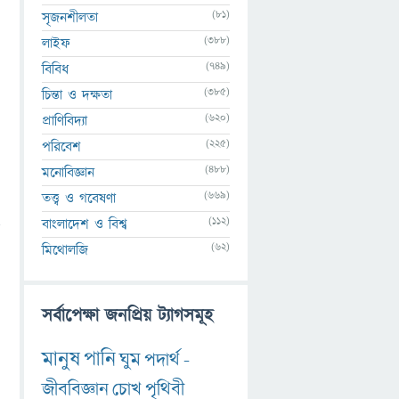
(81)
সৃজনশীলতা
(388)
লাইফ
(749)
বিবিধ
(385)
চিন্তা ও দক্ষতা
(620)
প্রাণিবিদ্যা
(225)
পরিবেশ
(488)
মনোবিজ্ঞান
(669)
তত্ত্ব ও গবেষণা
(112)
বাংলাদেশ ও বিশ্ব
ণ
(62)
মিথোলজি
সর্বাপেক্ষা জনপ্রিয় ট্যাগসমূহ
মানুষ
পানি
ঘুম
পদার্থ
-
জীববিজ্ঞান
চোখ
পৃথিবী