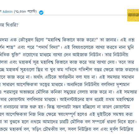
েন
Admin
(
71,360
পয়েন্ট)
ানের থিওরি?
 অদম্য এক কৌতুহল ছিলো "মহাবিশ্ব কিভাবে কাজ করে?" তা জানার। এই প্রশ্ন
শন শাস্ত্র" এবং পরে "পদার্থ বিদ্যা"। এই বিষয়গুলোকে ব্যাখ্যা করতে নানা মুনি
তিক যুক্তি" প্রয়োগের মাধ্যমে ব্যাখ্যা দেন আইজাক নিউটন। তার নিউটনীয়
শীলতা এবং মহাকর্ষ সূত্র মহাবিশ্ব কিভাবে কাজ করে তার ব্যাখ্যা দেয়। তবে তার
্ছে মহাকর্ষ সূত্রগুলো স্থির বা খুব কম গতিতে গতিশীল বস্তুর ক্ষেত্রে কাজ করলেও
ে কাজ করে না। অর্থাৎ এটিকে স্বার্বজনীন বলা যায় না। এই সমস্যার সমাধান
াধারণ আপেক্ষিকতা তত্ত্বের মাধ্যমে। অন্যদিকে নিউটনীয় বলবিদ্যা দৃশ্যমান
লেও পরমাণুর অভ্যন্তরে মৌলিক কনিকা সমুহের বেলায় কাজ করে না। এই সমস্যার
ঙ্ক তার কোয়ান্টাম বলবিদ্যার মাধ্যমে। আইনস্টাইনের হাত ধরেই প্রথম মহাবিশ্বকে
 মডেল প্রনয়নের কাজ শুরু হয়। কিন্তু ব্যাপারটা সম্ভব হচ্ছিলো না কারণ কোয়ান্টাম
ারণ আপেক্ষিকতা নিজ নিজ ক্ষেত্রে স্বয়ংসম্পূর্ণ হলেও এই দুইটিকে সমন্বয় করা
 না তা বুঝতে হলে প্রথমে আমাদের চারটি মৌলিক বল সম্পর্কে ধারণা নিতে হবে।
্রমে মহাকর্ষ বল, তড়িৎ চৌম্বকীয় বল, সবল নিউক্লিয় বল এবং দূর্বল নিউক্লিয়