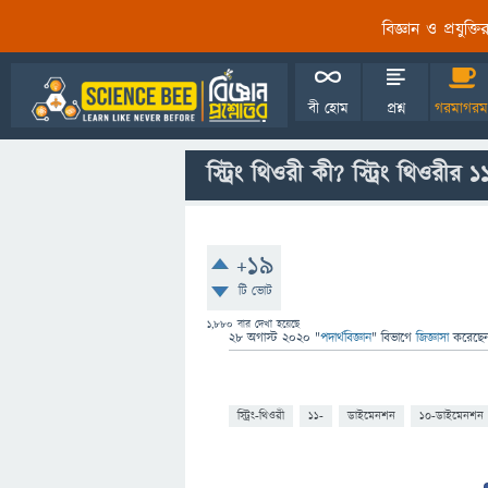
বিজ্ঞান ও প্রযুক্
বী হোম
প্রশ্ন
গরমাগরম
স্ট্রিং থিওরী কী? স্ট্রিং থিওরী
+19
টি ভোট
1,880
বার দেখা হয়েছে
28 অগাস্ট 2020
"
পদার্থবিজ্ঞান
" বিভাগে
জিজ্ঞাসা
করেছে
স্ট্রিং-থিওরী
১১-
ডাইমেনশন
১০-ডাইমেনশন