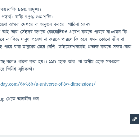
ন বস্তু।বাকি ৯৬% অদৃশ্য।
পদার্থ। বাকি ৭৫% গুপ্ত শক্তি।
 এগুলো আমরা দেখতে বা অনুভব করতে পারিনা কেন?
জীব তাই তারা সেইসব জগতে কোনোদিনও প্রবেশ করতে পারবে না।এমন কি
বে না।কিন্তু মানুষ প্রবেশ না করতে পারলে কি হবে এমন কোনো জীব বা
ই পারে যারা মানুষের চেয়ে বেশি ডাইমেনশনকেই প্রত্যক্ষ করতে সক্ষম।যারা
1D আছে বলেও ধারনা করা হয়।৷ 11D হোক আর বা অসীম হোক সবগুলো
 তিনিই সৃষ্টিকর্তা।
oday.com/48619/a-universe-of-10-dimensions/
oup থেকে
অভ্রুনীল শুভ্র