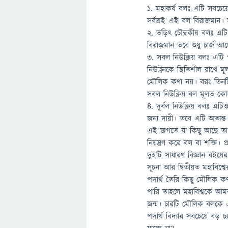
১. মহাকর্ষ বলঃ এটি সবচেয়ে
সর্বত্রই এই বল বিরাজমান। মহ
২. তড়িৎ চৌম্বকীয় বলঃ এটি ম
বিরাজমান তবে শুধু চার্জ আছ
৩. সবল নিউক্লিয় বলঃ এটি প
নিউট্রনকে স্থিতিশীল রাখে
মৌলিক কণা নয়। বরং তিনটি
সবল নিউক্লিয় বল মূলত কোয়
৪. দূর্বল নিউক্লিয় বলঃ এট
জন্য দায়ী। তবে এটি অত্যন্
এই জগতে যা কিছু আছে তা ম
নিয়ন্ত্রণ করে বল বা শক্তি
দুইটি সাধারণ বিজ্ঞান বইয়ে
সূচনা আর দ্বিতীয়ত মহাবিশ
পদার্থ তৈরি কিছু মৌলিক 
পারি তাহলে মহাবিশ্বকে আ
জন্ম। চারটি মৌলিক বলকে একত
পদার্থ বিদ্যার সবচেয়ে বড় চ্য