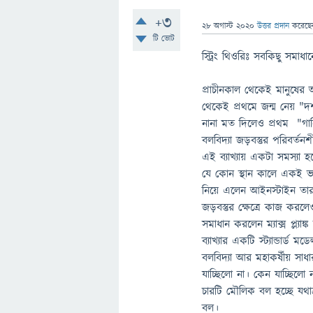
+3
28 অগাস্ট 2020
উত্তর প্রদান
করেছ
টি ভোট
স্ট্রিং থিওরিঃ সবকিছু সমাধ
প্রাচীনকাল থেকেই মানুষের
থেকেই প্রথমে জন্ম নেয় "দর্
নানা মত দিলেও প্রথম "গানি
বলবিদ্যা জড়বস্তুর পরিবর্তন
এই ব্যাখ্যায় একটা সমস্যা হচ
যে কোন স্থান কালে একই ভাব
নিয়ে এলেন আইনস্টাইন তার স
জড়বস্তুর ক্ষেত্রে কাজ কর
সমাধান করলেন ম্যাক্স প্ল্যা
ব্যাখ্যার একটি স্ট্যান্ডার্ড
বলবিদ্যা আর মহাকর্ষীয় সাধ
যাচ্ছিলো না। কেন যাচ্ছিলো
চারটি মৌলিক বল হচ্ছে যথাক
বল।