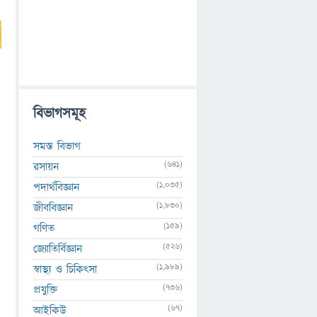
বিভাগসমূহ
সমস্ত বিভাগ
(641)
রসায়ন
(1,035)
পদার্থবিজ্ঞান
(1,830)
জীববিজ্ঞান
(159)
গণিত
(526)
জ্যোতির্বিজ্ঞান
(1,989)
স্বাস্থ্য ও চিকিৎসা
(736)
প্রযুক্তি
(67)
আইকিউ