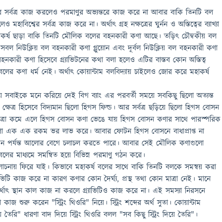
ের সর্বত্র কাজ করলেও পরমাণুর অভ্যন্তরে কাজ করে না আবার বাকি তিনটি বল
মহাবিশ্বের সর্বত্র কাজ করে না। অর্থাৎ গ্রহ নক্ষত্রের ঘুর্নন ও অস্তিত্বের ব্যাখ্যা
াকর্ষ ছাড়া বাকি তিনটি মৌলিক বলের বহনকারী কণা আছে। তড়িৎ চৌম্বকীয় বল
সবল নিউক্লিয় বল বহনকারী কণা গ্লুয়োন এবং দূর্বল নিউক্লিয় বল বহনকারী কণা
ারী কণা হিসেবে গ্র‍্যাভিটনের কথা বলা হলেও এটির বাস্তব কোন অস্তিত্ব
বলের কণা ধর্ম নেই। অর্থাৎ কোয়ান্টাম বলবিদ্যায় চাইলেও জোর করে মহাকর্ষ
িষয় সবাইকে মনে করিয়ে দেই বিগ ব্যাং এর পরবর্তী সময়ে সবকিছু ছিলো অত্যন্ত
বা ক্ষেত্র হিসেবে বিদ্যমান ছিলো হিগস ফিল্ড। আর সর্বত্র ছড়িয়ে ছিলো হিগস বোসন
াত্রা কমে এলে হিগস বোসন কণা ভেঙে যায় হিগস বোসন কণার সাথে পারস্পরিক
ণা এক এক রকম ভর লাভ করে। আবার ফোটন হিগস বোসনে বাধাপ্রাপ্ত না
 এখন পর্যন্ত আলোর বেগে চলাচল করতে পারে। আবার সেই মৌলিক কণাগুলো
বলের মাধ্যমে সমন্বিত হয়ে বিভিন্ন পরমাণু গঠন করে।
ায় ফিরে যাই। কিভাবে মহাকর্ষ বলের সাথে বাকি তিনটি বলকে সমন্বয় করা
্যাভিটি কাজ করে না কারণ কণার কোন দৈর্ঘ্য, প্রস্থ তথা কোন মাত্রা নেই। মানে
থাৎ স্থান কাল কাজ না করলে গ্র‍্যাভিটিও কাজ করে না। এই সমস্যা নিরসনে
জ শুরু করেন "স্ট্রিং থিওরি" নিয়ে। স্ট্রিং শব্দের অর্থ সুতা। কোয়ান্টাম
 তৈরি" ধারণা বাদ দিয়ে স্ট্রিং থিওরি বলল "সব কিছু স্ট্রিং দিয়ে তৈরি"।