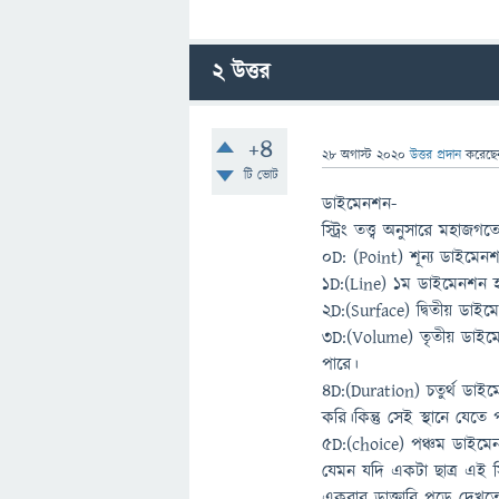
2
উত্তর
+4
28 অগাস্ট 2020
উত্তর প্রদান
করেছ
টি ভোট
ডাইমেনশন-
স্ট্রিং তত্ত্ব অনুসারে ম
0D: (Point) শূন্য ডাইমেন
1D:(Line) ১ম ডাইমেনশন হল
2D:(Surface) দ্বিতীয় ডাই
3D:(Volume) তৃতীয় ডাইমে
পারে।
4D:(Duration) চতুর্থ ডা
করি।কিন্তু সেই স্থানে যেত
5D:(choice) পঞ্চম ডাইমে
যেমন যদি একটা ছাত্র এই সিদ্
একবার ডাক্তারি পড়ে দেখ