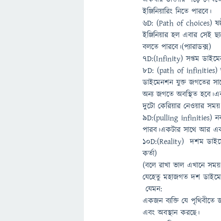
ইঞ্জিনিয়ারিং নিতে পারবে।
6D: (Path of choices) ষ
ইঞ্জিনিয়ার হল এবার সেই ছা
বলতে পারবে।(প্যারাডক্স)
7D:(Infinity) সপ্তম ডাইমে
8D: (path of infinities
ডাইমেনশন যুক্ত জগতের সা
অন্য জগতে অবস্থিত হবে।এ
দুটো কেরিয়ার নেওয়ার সময় দ
9D:(pulling infinities) 
পারব।একটার সাথে আর একট
10D:(Reality) দশম ডাইমেন
কর্তা)
(বলে রাখা ভাল এখানে সময় বা
যেহেতু মহাজগত দশ ডাইমে
যেমন:
একজন ব্যক্তি যে পৃথিবীতে
এবং অবস্থান করছে।