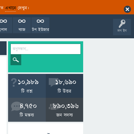
ারিত
এখানে
দেখুন।
পোল
ব্যাজ
টপ ইউজার
লগ ইন
10,989
18,690
টি প্রশ্ন
টি উত্তর
4,750
890,396
টি মন্তব্য
জন সদস্য