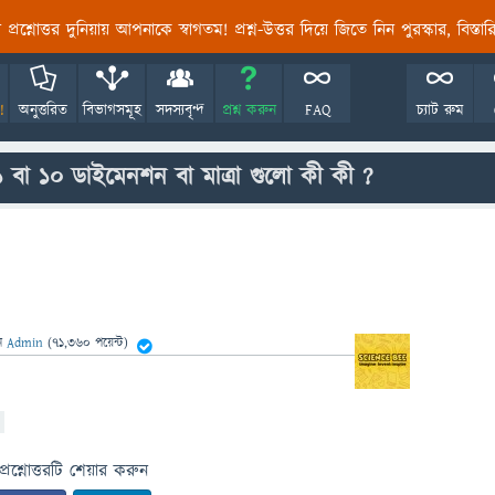
তির প্রশ্নোত্তর দুনিয়ায় আপনাকে স্বাগতম! প্রশ্ন-উত্তর দিয়ে জিতে নিন পুরস্কার, বিস্ত
!
অনুত্তরিত
বিভাগসমূহ
সদস্যবৃন্দ
প্রশ্ন করুন
FAQ
চ্যাট রুম
র ১১ বা ১০ ডাইমেনশন বা মাত্রা গুলো কী কী ?
ন
Admin
(
71,360
পয়েন্ট)
প্রশ্নোত্তরটি শেয়ার করুন