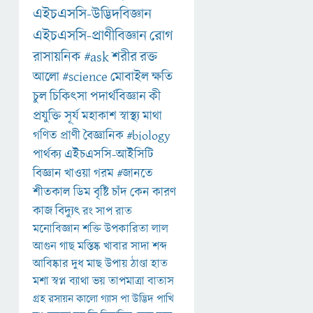
এইচএসসি-উদ্ভিদবিজ্ঞান
এইচএসসি-প্রাণীবিজ্ঞান
রোগ
রাসায়নিক
#ask
শরীর
রক্ত
আলো
#science
মোবাইল
ক্ষতি
চুল
চিকিৎসা
পদার্থবিজ্ঞান
কী
প্রযুক্তি
সূর্য
মহাকাশ
স্বাস্থ্য
মাথা
গণিত
প্রাণী
বৈজ্ঞানিক
#biology
পার্থক্য
এইচএসসি-আইসিটি
বিজ্ঞান
খাওয়া
গরম
#জানতে
শীতকাল
ডিম
বৃষ্টি
চাঁদ
কেন
কারণ
কাজ
বিদ্যুৎ
রং
সাপ
রাত
মনোবিজ্ঞান
শক্তি
উপকারিতা
লাল
আগুন
গাছ
মস্তিষ্ক
খাবার
সাদা
শব্দ
আবিষ্কার
দুধ
মাছ
উপায়
ঠাণ্ডা
হাত
মশা
স্বপ্ন
ব্যাথা
ভয়
তাপমাত্রা
বাতাস
গ্রহ
রসায়ন
কালো
গ্যাস
পা
উদ্ভিদ
পাখি