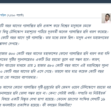
ন
স্বপ্নিল
(
7,560
পয়েন্ট)
টি বছর আগের গ্যালাক্সির ছবি প্রকাশ করে বিশ্বের মানুষকে চমকে
িছু টেলিস্কোপ মহাশূন্যে পাঠিয়ে দূরবর্তী অনেক গ্যালাক্সির ছবি ধারণ করেছে।
োটি বছর আগে সৃষ্ট গ্যালাক্সি। তার মধ্যে চমক ছিল। মানুষ এখন মহাজগতের
ভাবনা দেখছে।
 হাজার ৩০০ কোটি বছর আগের মহাকাশের কোনো গ্যালাক্সির ছবি ধারণ করা যদি
ের সৃষ্টির সূচনালগ্নেরও একটি চিত্র হয়তো তুলে ধরা সম্ভব হবে। কারণ,
বিগ ব্যাংয়ের মাধ্যমে প্রায় ১ হাজার ৩৮০ কোটি বছর আগে এই মহাবিশ্বের সূচনা
০ কোটি বছর আগের ছবি এসে গেছে। তাহলে আর মাত্র কয়েক কোটি বছর
 তো সময়ের ব্যাপারমাত্র।
রও আগের কোনো গ্যালাক্সির সৃষ্টি-মুহূর্তের ছবি জেমস ওয়েব টেলিস্কোপে হয়তো ধর
সূচনালগ্নের ছবি তোলা সম্ভব হবে না। কেন? সেটাই বলছি। সম্প্রতি দ্য নিউইয়র্ক
বিষয়ে একটি বিস্তৃত লেখা ছাপা হয়েছে। কেনেথ চ্যাংগের সংক্ষিপ্ত লেখাটি ১৯
র অনলাইনে প্রকাশিত হয়েছে। কী বলছেন বিজ্ঞানীরা?