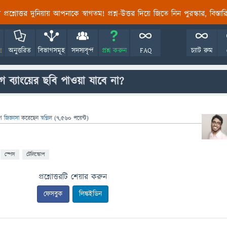
তির প্রশ্নোত্তর দুনিয়ায় আপনাকে স্বাগতম! প্রশ্ন-উত্তর দিয়ে জিতে নিন পুরস্কার, বিস্ত
!
অনুত্তরিত
বিভাগসমূহ
সদস্যবৃন্দ
প্রশ্ন করুন
FAQ
চ্যাট রুম
 ব্যাংয়ের ছবি পাওয়া যাবে না?
ে
জিজ্ঞাসা
করেছেন
স্বপ্নিল
(
7,560
পয়েন্ট)
স্পেস
টেলিস্কোপ
প্রশ্নোত্তরটি শেয়ার করুন
ফেসবুক
লিঙ্কইডিন