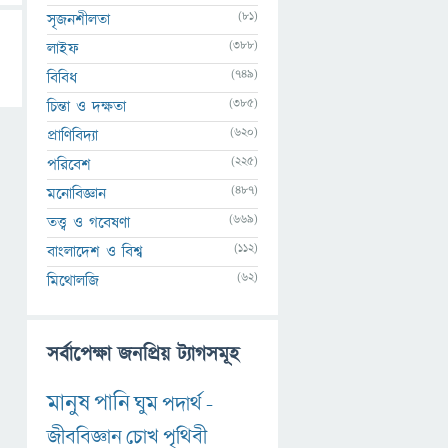
(81)
সৃজনশীলতা
(388)
লাইফ
(749)
বিবিধ
(385)
চিন্তা ও দক্ষতা
(620)
প্রাণিবিদ্যা
(225)
পরিবেশ
(487)
মনোবিজ্ঞান
(669)
তত্ত্ব ও গবেষণা
(112)
বাংলাদেশ ও বিশ্ব
(62)
মিথোলজি
সর্বাপেক্ষা জনপ্রিয় ট্যাগসমূহ
মানুষ
পানি
ঘুম
পদার্থ
-
জীববিজ্ঞান
চোখ
পৃথিবী