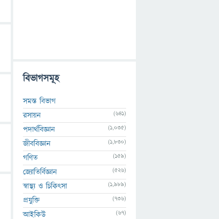
বিভাগসমূহ
সমস্ত বিভাগ
(641)
রসায়ন
(1,035)
পদার্থবিজ্ঞান
(1,830)
জীববিজ্ঞান
(159)
গণিত
(526)
জ্যোতির্বিজ্ঞান
(1,989)
স্বাস্থ্য ও চিকিৎসা
(736)
প্রযুক্তি
(67)
আইকিউ