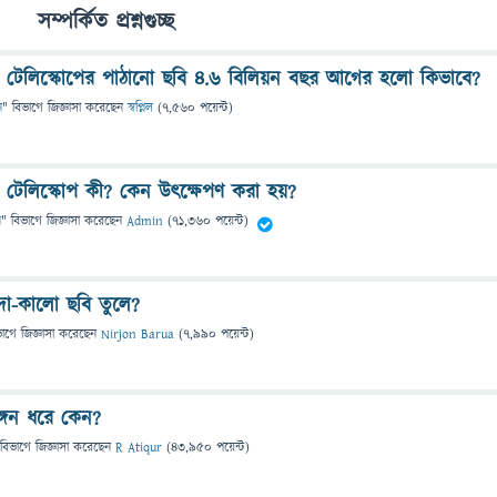
সম্পর্কিত প্রশ্নগুচ্ছ
 টেলিস্কোপের পাঠানো ছবি ৪.৬ বিলিয়ন বছর আগের হলো কিভাবে?
ন
" বিভাগে
জিজ্ঞাসা
করেছেন
স্বপ্নিল
(
7,560
পয়েন্ট)
 টেলিস্কোপ কী? কেন উৎক্ষেপণ করা হয়?
ন
" বিভাগে
জিজ্ঞাসা
করেছেন
Admin
(
71,360
পয়েন্ট)
দা-কালো ছবি তুলে?
ভাগে
জিজ্ঞাসা
করেছেন
Nirjon Barua
(
7,990
পয়েন্ট)
্গন ধরে কেন?
 বিভাগে
জিজ্ঞাসা
করেছেন
R Atiqur
(
43,950
পয়েন্ট)