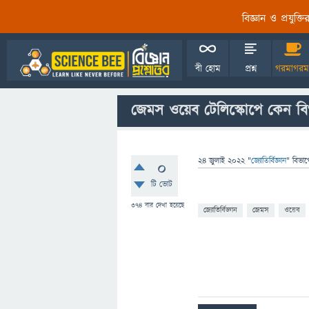
বিজ্ঞান ও প্রযুক্
বী হোম
প্রশ্ন
গরমাগরম
জেমস ওয়েব টেলিস্কোপে কেন বিগ
24 জুলাই 2022
"
জ্যোতির্বিজ্ঞান
" বিভাগ
0
টি ভোট
374
বার দেখা হয়েছে
জ্যোতির্বিজ্ঞান
জেমস
ওয়েব