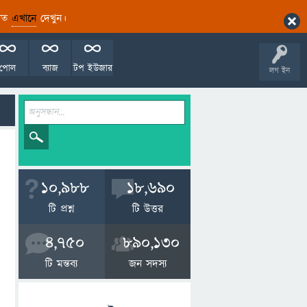
ারিত
এখানে
দেখুন।
পোল
ব্যাজ
টপ ইউজার
লগ ইন
10,988
18,690
টি প্রশ্ন
টি উত্তর
4,750
890,130
টি মন্তব্য
জন সদস্য