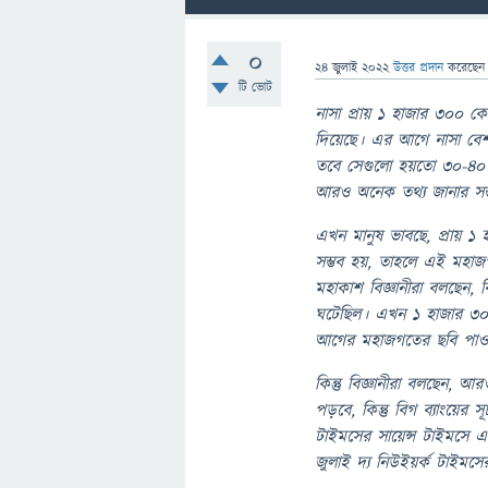
0
24 জুলাই 2022
উত্তর প্রদান
করেছে
টি ভোট
নাসা প্রায় ১ হাজার ৩০০ কো
দিয়েছে। এর আগে নাসা বেশ ক
তবে সেগুলো হয়তো ৩০-৪০ ক
আরও অনেক তথ্য জানার সম্
এখন মানুষ ভাবছে, প্রায় ১
সম্ভব হয়, তাহলে এই মহাজগত
মহাকাশ বিজ্ঞানীরা বলছেন, 
ঘটেছিল। এখন ১ হাজার ৩০
আগের মহাজগতের ছবি পাওয়া
কিন্তু বিজ্ঞানীরা বলছেন, আ
পড়বে, কিন্তু বিগ ব্যাংয়ের 
টাইমসের সায়েন্স টাইমসে এ 
জুলাই দ্য নিউইয়র্ক টাইমসে