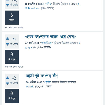
+2
11 সেপ্টেম্বর 2022
"
গণিত
" বিভাগে
জিজ্ঞাসা
করেছেন
A
টি ভোট
M Booklover
(
140
পয়েন্ট)
1
উত্তর
761
বার দেখা হয়েছে
ওয়েব ফাংশনের ভাঙ্গন ধরে কেন?
0
07 মার্চ 2022
"
পদার্থবিজ্ঞান
" বিভাগে
জিজ্ঞাসা
করেছেন
R
টি ভোট
Atiqur
(
43,950
পয়েন্ট)
2
টি উত্তর
728
বার দেখা হয়েছে
আউটপুট ফাংশন কী?
+1
16 এপ্রিল 2021
"
প্রযুক্তি
" বিভাগে
জিজ্ঞাসা
করেছেন
টি ভোট
Ubaeid
(
28,340
পয়েন্ট)
2
টি উত্তর