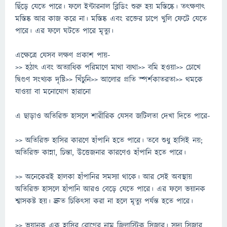
ছিঁড়ে যেতে পারে। ফলে ইন্টারনাল ব্লিডিং শুরু হয় মস্তিষ্কে। তৎক্ষণাৎ
মস্তিষ্ক আর কাজ করে না। মস্তিষ্ক এবং রক্তের চাপে খুলি ফেটে যেতে
পারে। এর ফলে ঘটতে পারে মৃত্যু।
এক্ষেত্রে যেসব লক্ষণ প্রকাশ পায়-
>> হঠাৎ এবং অত্যাধিক পরিমাণে মাথা ব্যথা>> বমি হওয়া>> চোখে
দ্বিগুণ সংখ্যক দৃষ্টি>> খিঁচুনি>> আলোর প্রতি স্পর্শকাতরতা>> থমকে
যাওয়া বা মনোযোগ হারানো
এ ছাড়াও অতিরিক্ত হাসলে শারীরিক যেসব জটিলতা দেখা দিতে পারে-
>> অতিরিক্ত হাসির কারণে হাঁপানি হতে পারে। তবে শুধু হাসিই নয়;
অতিরিক্ত কান্না, চিন্তা, উত্তেজনার কারণেও হাঁপানি হতে পারে।
>> অনেকেরই হালকা হাঁপানির সমস্যা থাকে। আর সেই অবস্থায়
অতিরিক্ত হাসলে হাঁপানি আরও বেড়ে যেতে পারে। এর ফলে ভয়ানক
শ্বাসকষ্ট হয়। দ্রুত চিকিৎসা করা না হলে মৃত্যু পর্যন্ত হতে পারে।
>> ভয়ানক এক হাসির রোগের নাম জিলাস্টিক সিজার। সদ্য সিজার