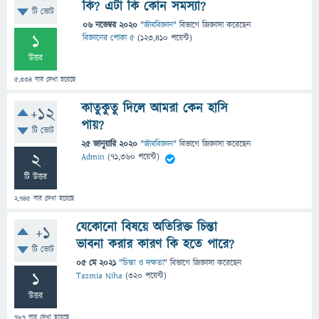
কি? এটা কি কোন সমস্যা?
টি ভোট
06 নভেম্বর 2020
"
জীববিজ্ঞান
" বিভাগে
জিজ্ঞাসা
করেছেন
1
বিজ্ঞানের পোকা ৫
(
123,410
পয়েন্ট)
উত্তর
5,334
বার দেখা হয়েছে
কাতুকুতু দিলে আমরা কেন হাসি
+12
পায়?
টি ভোট
25 জানুয়ারি 2020
"
জীববিজ্ঞান
" বিভাগে
জিজ্ঞাসা
করেছেন
2
Admin
(
71,360
পয়েন্ট)
টি উত্তর
2,745
বার দেখা হয়েছে
যেকোনো বিষয়ে অতিরিক্ত চিন্তা
+1
ভাবনা করার কারণ কি হতে পারে?
টি ভোট
05 মে 2021
"
চিন্তা ও দক্ষতা
" বিভাগে
জিজ্ঞাসা
করেছেন
1
Tasmia Niha
(
320
পয়েন্ট)
উত্তর
787
বার দেখা হয়েছে