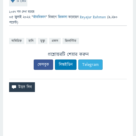
টি ভোট
1,047
বার দেখা হয়েছে
05 জুলাই 2022
"
জীববিজ্ঞান
" বিভাগে
জিজ্ঞাসা
করেছেন
Reyajur Rahman
(
9,290
পয়েন্ট)
অতিরিক্ত
হাসি
মৃত্যু
প্রভাব
জিলাস্টিক
প্রশ্নোত্তরটি শেয়ার করুন
ফেসবুক
লিঙ্কইডিন
Telegram