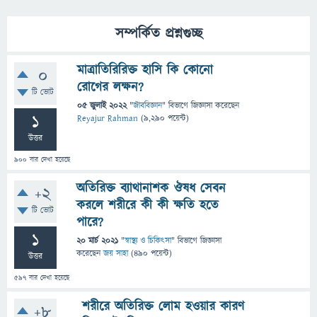
সম্পর্কিত প্রশ্নগুচ্ছ
মাত্রাতিরিরিক্ত হাসি কি কোনো
0
রোগের লক্ষন?
টি ভোট
05 জুলাই 2022
"
জীববিজ্ঞান
" বিভাগে
জিজ্ঞাসা
করেছেন
1
Reyajur Rahman
(
9,290
পয়েন্ট)
উত্তর
900
বার দেখা হয়েছে
অতিরিক্ত ব্যাথানাশক ঔষধ সেবন
+2
করলে শরীরে কী কী ক্ষতি হতে
টি ভোট
পারে?
1
20 মার্চ 2021
"
স্বাস্থ্য ও চিকিৎসা
" বিভাগে
জিজ্ঞাসা
করেছেন
জয় সাহা
(
490
পয়েন্ট)
উত্তর
597
বার দেখা হয়েছে
শরীরে অতিরিক্ত লোম হওয়ার কারণ
+8