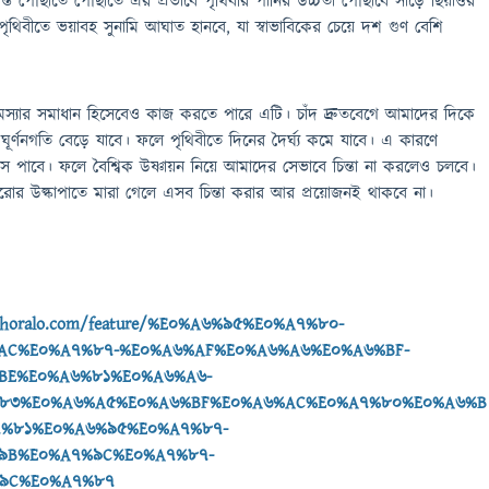
যন্ত পৌঁছাতে পৌঁছাতে এর প্রভাবে পৃথিবীর পানির উচ্চতা পৌঁছাবে সাড়ে ছিয়াত্তর
পৃথিবীতে ভয়াবহ সুনামি আঘাত হানবে, যা স্বাভাবিকের চেয়ে দশ গুণ বেশি
মস্যার সমাধান হিসেবেও কাজ করতে পারে এটি। চাঁদ দ্রুতবেগে আমাদের দিকে
ূর্ণনগতি বেড়ে যাবে। ফলে পৃথিবীতে দিনের দৈর্ঘ্য কমে যাবে। এ কারণে
াস পাবে। ফলে বৈশ্বিক উষ্ণায়ন নিয়ে আমাদের সেভাবে চিন্তা না করলেও চলবে।
রোর উল্কাপাতে মারা গেলে এসব চিন্তা করার আর প্রয়োজনই থাকবে না।
ishoralo.com/feature/%E0%A6%95%E0%A7%80-
AC%E0%A7%87-%E0%A6%AF%E0%A6%A6%E0%A6%BF-
BE%E0%A6%81%E0%A6%A6-
83%E0%A6%A5%E0%A6%BF%E0%A6%AC%E0%A7%80%E0%A6%B
7%81%E0%A6%95%E0%A7%87-
9B%E0%A7%9C%E0%A7%87-
9C%E0%A7%87