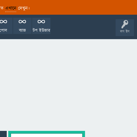
ারিত
এখানে
দেখুন।
পোল
ব্যাজ
টপ ইউজার
লগ ইন