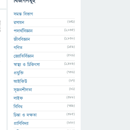
বিভাগসমূহ
সমস্ত বিভাগ
(641)
রসায়ন
(1,035)
পদার্থবিজ্ঞান
(1,830)
জীববিজ্ঞান
(159)
গণিত
(526)
জ্যোতির্বিজ্ঞান
শ
(1,989)
স্বাস্থ্য ও চিকিৎসা
(736)
প্রযুক্তি
(67)
আইকিউ
(81)
সৃজনশীলতা
(388)
লাইফ
(749)
বিবিধ
(385)
চিন্তা ও দক্ষতা
(620)
প্রাণিবিদ্যা