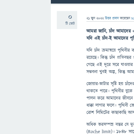
0
21 জুন 2022
উত্তর প্রদান
করেছেন
N
টি ভোট
আমরা জানি, চাঁদ আমাদের এক
যদি এই চাঁদ-ই আমাদের পৃ
যদি চাঁদ ক্রমান্বয়ে পৃথিব
রয়েছে। কিন্তু চাঁদ প্রতিবছর
গেছে এই দূরে সরে যাওয়ার 
সম্ভবনা খুবই অল্প, কিন্ত
জোয়ার-ভাটার সৃষ্টি হয় চাঁদে
থাকতে পারে। পৃথিবীর বুকে স
পালন করে আমাদের জীবনে। প্র
ধাক্কা লাগার ফলে। পৃথিবী ভ
রোশ লিমিটের কাছাকাছি 
অধিক ভরসম্পন্ন বস্তুর যে দু
(Roche limit)। ১৮৪৮ সালে 