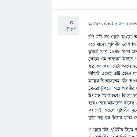
0
21 এপ্রিল 2023
উত্তর প্রদান
করেছে
টি ভোট
চাঁদ যদি সব ছেড়ে কখনো আ
হয়ে যাবে। পৃথিবীর রোশ লিম
ডুয়ার্ড রোশ ১৮৪৮ সালে প্রথম
কোনো গ্রহ অবস্থান করতে প
যার ভর কম, সেটা ধ্বংস হয়
লিমিটে এসেই এটি ভেঙে যা
কাছাকাছি আসতেই চাঁদ ভাঙত
টুকরো টুকরো হয়ে পৃথিবীর
উপগ্রহ তৈরি হবে। কিংবা 
হবে। তবে আমাদের চাঁদের 
কমতেই এগুলো পৃথিবীর বুক
বুকে বড় বড় উল্কার মতো ন
এ ছাড়া চাঁদ পৃথিবীর দিক