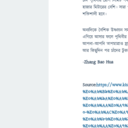
চাঁদ পৃথিবীর রোশ লিমিট পর্
হাজার মিটারের বেশি। সারা 
শক্তিশালী হবে।
অন্যদিকে বৈশিক উষ্ণায়ন স
এগিয়ে আসার ফলে পৃথিবীর ঘ
আপনা–আপনি তাপমাত্রাও হ্র
আর কিছুদিন পর চাঁদের টুক
-
Zhang Bao Hua
Source:
https://www.k
%E0%A6%B9%E0%A6%
%E0%A6%9A%E0%A6%
%E0%A6%AA%E0%A7%
0-%E0%A6%AC%E0%A
%E0%A6%86%E0%A6%
%E0%A6%AA%E0%A7%