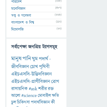
(225)
পরিবেশ
(487)
মনোবিজ্ঞান
(669)
তত্ত্ব ও গবেষণা
(112)
বাংলাদেশ ও বিশ্ব
(62)
মিথোলজি
সর্বাপেক্ষা জনপ্রিয় ট্যাগসমূহ
মানুষ
পানি
ঘুম
পদার্থ
-
জীববিজ্ঞান
চোখ
পৃথিবী
এইচএসসি-উদ্ভিদবিজ্ঞান
এইচএসসি-প্রাণীবিজ্ঞান
রোগ
রাসায়নিক
#ask
শরীর
রক্ত
আলো
#science
মোবাইল
ক্ষতি
চুল
চিকিৎসা
পদার্থবিজ্ঞান
কী