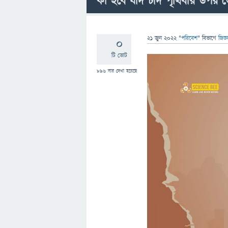
কী হবে যদি চাঁদ পৃথিবীর উপর ভ
21 জুন 2022
"
পরিবেশ
" বিভাগে
জিজ্
0
টি ভোট
896
বার দেখা হয়েছে