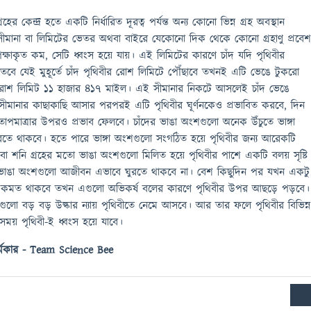
রহের কেন্দ্র হতে একটি নির্ধারিত দূরত্ব পর্যন্ত অন্য কোনো ভিন্ন গ্রহ অবস্থান
মানা বা লিমিটের ভেতর অথবা বাইরে যেকোনো দিক থেকে কোনো গ্রহাণু প্রবে
ষাকৃত কম, সেটি ধ্বংস হয়ে যায়। এই লিমিটের কারণে চাঁদ যদি পৃথিবীর
 তবে যেই মুহূর্তে চাঁদ পৃথিবীর রোশ লিমিটে পৌঁছাবে তখনই এটি ভেঙে টুকরো
র রোশ লিমিট ১১ হাজার ৪১৭ মাইল। এই সীমানার নিকটে আসলেই চাঁদ ভেঙে
সীমানার কাছাকাছি আসার পরপরই এটি পৃথিবীর ঘূর্ণনকেও প্রভাবিত করবে, দিন
াপমাত্রার উপরও প্রভাব ফেলবে। চাঁদের ভাঙা অংশগুলো অনেক উঁচুতে ভাঙ্গা
ঘুরতে থাকবে। হতে পারে ভাঙ্গা অংশগুলো সংগঠিত হয়ে পৃথিবীর জন্য আরেকটি
বা শনি গ্রহের মতো ভাঙা অংশগুলো মিলিত হয়ে পৃথিবীর পাশে একটি বলয় সৃষ্টি
ঙা অংশগুলো আজীবন এভাবে ঘুরতে থাকবে না। বেশ কিছুদিন পর যখন একটু
কমত থাকবে তখন এগুলো অভিকর্ষ বলের কারণে পৃথিবীর উপর আছড়ে পড়বে।
ুলো বড় বড় উল্কার ন্যায় পৃথিবীতে নেমে আসবে। আর তার ফলে পৃথিবীর বিভিন্
একসময় পৃথিবী-ই ধ্বংস হয়ে যাবে।
কর্মকার - Team Science Bee