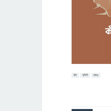
চাঁদ
পৃথিবী
ভেঙে