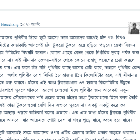
ন
bhuazhang
(
1,070
পয়েন্ট)
মাদের পৃথিবীর দিকে ছুটে আসে? তবে আমাদের আগেই চাঁদ খণ্ড–বিখণ্ড
িটের কাছাকাছি আসতেই চাঁদ টুকরো টুকরো হয়ে ছড়িয়ে পড়বে। ফ্রেঞ্চ বিজ্ঞান
 লিমিটের বিষয়টি জানান। কোনো গ্রহের কেন্দ্র থেকে নির্ধারিত দূরত্ব পর্যন্ত অন্য
ারে না। এই সীমানার ভেতর–বাইরে থেকে কোনো গ্রহাণু প্রবেশের চেষ্টা করলে
ে যায়। এর ফলে চাঁদ যদি পৃথিবীর কাছে আসার চেষ্টা করে, তাহলে পৃথিবীর রো
বে। অর্থাৎ পৃথিবীর রোশ লিমিট ১৮ হাজার ৪১৭ কিলোমিটার হলে, এই সীমানার
ে শুরু করবে। চাঁদের এই ভাঙা টুকরোগুলো ৩৭ হাজার কিলোমিটার উঁচুতে
 চারপাশে ঘুরতে থাকবে। হয়তো সেগুলো মিলে পৃথিবীর জন্য আরেকটা নতুন
আমাদের সৌরজগতের শনি গ্রহের মতো চাঁদের ভাঙা টুকরোগুলো মিলে বলয় তৈরি
এই ভাঙা টুকরোগুলো বেশি দিন এভাবে ঘুরবে না। একটু একটু করে ভর
ে আছড়ে পড়বে অভিকর্ষ বলের প্রভাবে। এত এত ভাঙা চাঁদের টুকরো পৃথিবীর
েমে আসবে। যার আক্রমণে গোটা দেশ বা শহর পুড়ে যাবে, ধ্বংস হয়ে যাবে।
ে ছুটে আসতেই ক্রমে আমাদের ওপর এটির জোয়ার-ভাটার প্রভাব বাড়তে থাকবে।