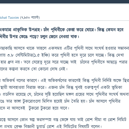
ishat Tasnim
(
7,950
পয়েন্ট)
মাত্র প্রাকৃতিক উপগ্রহ। চাঁদ পৃথিবীকে কেন্দ্র করে ঘোরে। কিন্তু কেমন হবে
থিবীর উপর ভেঙে পড়ে? চলুন জেনে নেওয়া যাক।
ীর কাছাকাছি আসতে থাকে তাহলে একসময় এটির পৃথিবী সাথে সংঘর্ষ হওয়ার সম্ভাবন
 প্রায় ৩.৮ সেন্টিমিটার(১.৫ ইঞ্চি) করে পৃথিবী হতে দূরে চলে যাচ্ছে। কিন্তু দেখা
হার ধ্রুব নয়। তবে যেহেতু দূরে সরে যাচ্ছে তাই চাঁদের পৃথিবীতে আছড়ে পরার
ু আমাদের কল্পনা করতে তো কোনো দোষ নেই।
র অভিকর্ষ বলের কারণে। এই অভিকর্ষণের কারণেই কিন্তু পৃথিবী নির্দিষ্ট অক্ষে স্থি
্থায়ী আবহাওয়া বিরাজ করে। এজন্য চাঁদ কিন্তু খুবই গুরুত্বপূর্ণ একটা ভূমিকা
চলিত রয়েছে যে, চাঁদের সৃষ্টি হয়েছিল মঙ্গল গ্রহের সাথে পৃথিবীর সংঘর্ষ অথবা
েঙে তার ভাঙ্গা টুকরোগুলো মিলিত হয়েই চাঁদ তৈরি হয়। চাঁদ আসলে পৃথিবীর
আসতে না আসতেই টুকরো টুকরো হয়ে যাবে।
রত্বে আসলে কোন স্বল্প ভরসম্পন্ন বস্তু ভেঙ্গে যায় তাই রোশ সীমা বা রোশ লিমিট
প্রথম ফ্রেঞ্চ বিজ্ঞানী ডুয়ার্ড রোশ এই লিমিটের বিষয়টি বলেন।