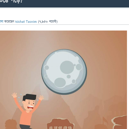
েঙে পড়ে?
ঞাসা
করেছেন
Nishat Tasnim
(
7,950
পয়েন্ট)