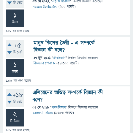
03 মে 2022
"
তত্ত্ব ও গবেষণা
" বিভাগে
জিজ্ঞাসা
করেছেন
টি ভোট
Hasan Sorkar90
(
200
পয়েন্ট)
1
উত্তর
998
বার দেখা হয়েছে
মানুষ কিসের তৈরী - এ সম্পর্কে
+5
বিজ্ঞান কী বলে?
টি ভোট
17 জুন 2021
"
জীববিজ্ঞান
" বিভাগে
জিজ্ঞাসা
করেছেন
1
বিজ্ঞানের পোকা ৮
(
54,300
পয়েন্ট)
উত্তর
1,319
বার দেখা হয়েছে
এলিয়েনের অস্তিত্ব সম্পর্কে বিজ্ঞান কী
+18
বলে?
টি ভোট
04 মে 2019
"
পদার্থবিজ্ঞান
" বিভাগে
জিজ্ঞাসা
করেছেন
2
Kamrul Islam
(
1,680
পয়েন্ট)
টি উত্তর
908
বার দেখা হয়েছে