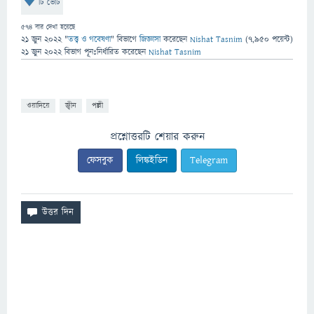
টি ভোট
574
বার দেখা হয়েছে
21 জুন 2022
"
তত্ত্ব ও গবেষণা
" বিভাগে
জিজ্ঞাসা
করেছেন
Nishat Tasnim
(
7,950
পয়েন্ট)
21 জুন 2022
বিভাগ পূনঃনির্ধারিত
করেছেন
Nishat Tasnim
ওয়াদিয়ে
জ্বীন
পল্লী
প্রশ্নোত্তরটি শেয়ার করুন
ফেসবুক
লিঙ্কইডিন
Telegram