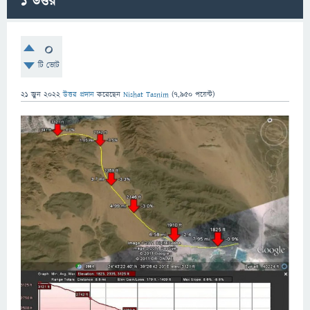
1
উত্তর
0
টি ভোট
21 জুন 2022
উত্তর প্রদান
করেছেন
Nishat Tasnim
(
7,950
পয়েন্ট)