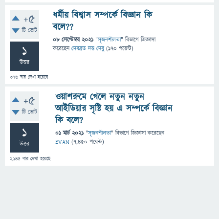
ধর্মীয় বিশ্বাস সম্পর্কে বিজ্ঞান কি
+5
বলে??
টি ভোট
08 সেপ্টেম্বর 2021
"
সৃজনশীলতা
" বিভাগে
জিজ্ঞাসা
1
করেছেন
দেবব্রত দত্ত দেবু
(
170
পয়েন্ট)
উত্তর
376
বার দেখা হয়েছে
ওয়াশরুমে গেলে নতুন নতুন
+5
আইডিয়ার সৃষ্টি হয় এ সম্পর্কে বিজ্ঞান
টি ভোট
কি বলে?
1
01 মার্চ 2021
"
সৃজনশীলতা
" বিভাগে
জিজ্ঞাসা
করেছেন
EVAN
(
7,450
পয়েন্ট)
উত্তর
2,145
বার দেখা হয়েছে