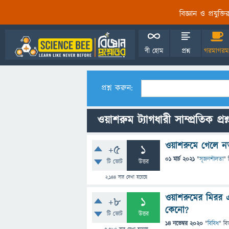
বিজ্ঞান ও প্রযুক্
বী হোম
প্রশ্ন
গরমাগরম
প্রশ্ন করুন:
ওয়াশরুম ট্যাগধারী সাম্প্রতিক প্রশ
ওয়াশরুমে গেলে নতু
+5
1
01 মার্চ 2021
"
সৃজনশীলতা
" 
টি ভোট
উত্তর
2,144
বার দেখা হয়েছে
ওয়াশরুমের মিরর এ 
+8
1
কেনো?
টি ভোট
উত্তর
14 নভেম্বর 2020
"
বিবিধ
" বি