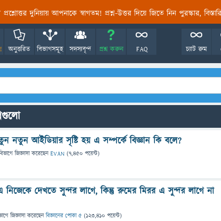
তির প্রশ্নোত্তর দুনিয়ায় আপনাকে স্বাগতম! প্রশ্ন-উত্তর দিয়ে জিতে নিন পুরস্কার, বিস্ত
!
অনুত্তরিত
বিভাগসমূহ
সদস্যবৃন্দ
প্রশ্ন করুন
FAQ
চ্যাট রুম
্নগুলো
ন নতুন আইডিয়ার সৃষ্টি হয় এ সম্পর্কে বিজ্ঞান কি বলে?
বিভাগে
জিজ্ঞাসা
করেছেন
EVAN
(
7,450
পয়েন্ট)
নিজেকে দেখতে সুন্দর লাগে, কিন্তু রুমের মিরর এ সুন্দর লাগে না
ভাগে
জিজ্ঞাসা
করেছেন
বিজ্ঞানের পোকা ৫
(
123,410
পয়েন্ট)