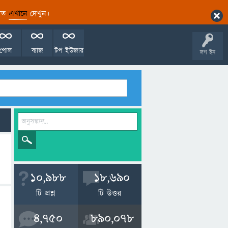
ারিত
এখানে
দেখুন।
পোল
ব্যাজ
টপ ইউজার
লগ ইন
10,988
18,690
টি প্রশ্ন
টি উত্তর
4,750
890,078