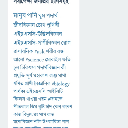
সর্বাপেক্ষা জনপ্রিয় ট্যাগসমূহ
মানুষ
পানি
ঘুম
পদার্থ
-
জীববিজ্ঞান
চোখ
পৃথিবী
এইচএসসি-উদ্ভিদবিজ্ঞান
এইচএসসি-প্রাণীবিজ্ঞান
রোগ
রাসায়নিক
#ask
শরীর
রক্ত
আলো
#science
মোবাইল
ক্ষতি
চুল
চিকিৎসা
পদার্থবিজ্ঞান
কী
প্রযুক্তি
সূর্য
মহাকাশ
স্বাস্থ্য
মাথা
গণিত
প্রাণী
বৈজ্ঞানিক
#biology
পার্থক্য
এইচএসসি-আইসিটি
বিজ্ঞান
খাওয়া
গরম
#জানতে
শীতকাল
ডিম
বৃষ্টি
চাঁদ
কেন
কারণ
কাজ
বিদ্যুৎ
রং
সাপ
রাত
মনোবিজ্ঞান
শক্তি
উপকারিতা
লাল