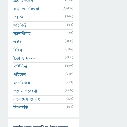
জ্যোতির্বিজ্ঞান
(1,989)
স্বাস্থ্য ও চিকিৎসা
(736)
প্রযুক্তি
(67)
আইকিউ
(81)
সৃজনশীলতা
(388)
লাইফ
(749)
বিবিধ
(385)
চিন্তা ও দক্ষতা
(620)
প্রাণিবিদ্যা
(225)
পরিবেশ
(487)
মনোবিজ্ঞান
(669)
তত্ত্ব ও গবেষণা
(112)
বাংলাদেশ ও বিশ্ব
(62)
মিথোলজি