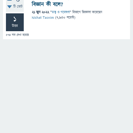
0
বিজ্ঞান কী বলে?
টি ভোট
21 জুন 2022
"
তত্ত্ব ও গবেষণা
" বিভাগে
জিজ্ঞাসা
করেছেন
1
Nishat Tasnim
(
7,950
পয়েন্ট)
উত্তর
574
বার দেখা হয়েছে