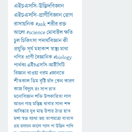
এইচএসসি-উদ্ভিদবিজ্ঞান
এইচএসসি-প্রাণীবিজ্ঞান
রোগ
রাসায়নিক
#ask
শরীর
রক্ত
আলো
#science
মোবাইল
ক্ষতি
চুল
চিকিৎসা
পদার্থবিজ্ঞান
কী
প্রযুক্তি
সূর্য
মহাকাশ
স্বাস্থ্য
মাথা
গণিত
প্রাণী
বৈজ্ঞানিক
#biology
পার্থক্য
এইচএসসি-আইসিটি
বিজ্ঞান
খাওয়া
গরম
#জানতে
শীতকাল
ডিম
বৃষ্টি
চাঁদ
কেন
কারণ
কাজ
বিদ্যুৎ
রং
সাপ
রাত
মনোবিজ্ঞান
শক্তি
উপকারিতা
লাল
আগুন
গাছ
মস্তিষ্ক
খাবার
সাদা
শব্দ
আবিষ্কার
দুধ
মাছ
উপায়
ঠাণ্ডা
হাত
মশা
স্বপ্ন
ব্যাথা
ভয়
তাপমাত্রা
বাতাস
গ্রহ
রসায়ন
কালো
গ্যাস
পা
উদ্ভিদ
পাখি