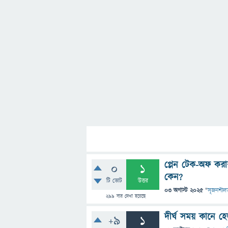
প্লেন টেক-অফ করার
0
1
কেন?
টি ভোট
উত্তর
03 অগাস্ট 2025
"
সৃজনশীল
299
বার দেখা হয়েছে
দীর্ঘ সময় কানে হ
+9
1