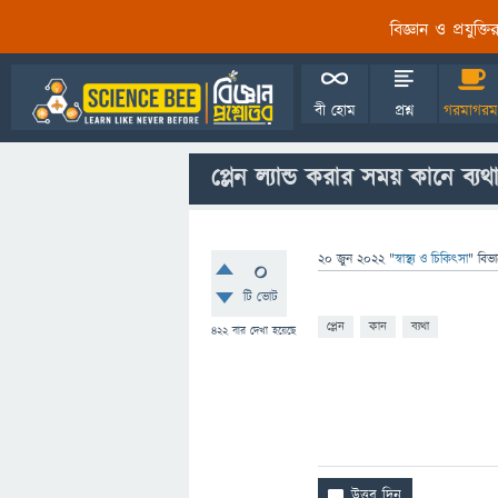
বিজ্ঞান ও প্রযুক্
বী হোম
প্রশ্ন
গরমাগরম
প্লেন ল্যান্ড করার সময় কানে ব্য
20 জুন 2022
"
স্বাস্থ্য ও চিকিৎসা
" বিভ
0
টি ভোট
প্লেন
কান
ব্যথা
422
বার দেখা হয়েছে