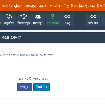
তির প্রশ্নোত্তর দুনিয়ায় আপনাকে স্বাগতম! প্রশ্ন-উত্তর দিয়ে জিতে নিন পুরস্কার, বিস্ত
!
অনুত্তরিত
বিভাগসমূহ
সদস্যবৃন্দ
প্রশ্ন করুন
FAQ
চ্যাট রুম
থা হয়ে কেন?
াগে
জিজ্ঞাসা
করেছেন
Nishat Tasnim
(
7,950
পয়েন্ট)
প্রশ্নোত্তরটি শেয়ার করুন
ফেসবুক
লিঙ্কইডিন