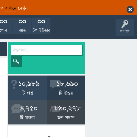
ারিত
এখানে
দেখুন।
পোল
ব্যাজ
টপ ইউজার
লগ ইন
10,989
18,690
টি প্রশ্ন
টি উত্তর
4,750
890,278
টি মন্তব্য
জন সদস্য