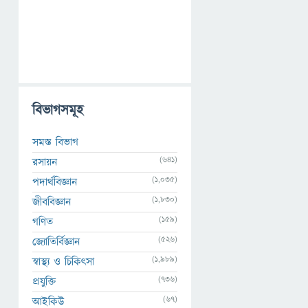
বিভাগসমূহ
সমস্ত বিভাগ
(641)
রসায়ন
(1,035)
পদার্থবিজ্ঞান
(1,830)
জীববিজ্ঞান
(159)
গণিত
(526)
জ্যোতির্বিজ্ঞান
(1,989)
স্বাস্থ্য ও চিকিৎসা
(736)
প্রযুক্তি
(67)
আইকিউ