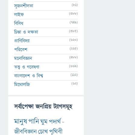
(81)
সৃজনশীলতা
(388)
লাইফ
(749)
বিবিধ
(385)
চিন্তা ও দক্ষতা
(620)
প্রাণিবিদ্যা
(225)
পরিবেশ
(488)
মনোবিজ্ঞান
(669)
তত্ত্ব ও গবেষণা
(112)
বাংলাদেশ ও বিশ্ব
(62)
মিথোলজি
সর্বাপেক্ষা জনপ্রিয় ট্যাগসমূহ
মানুষ
পানি
ঘুম
পদার্থ
-
জীববিজ্ঞান
চোখ
পৃথিবী