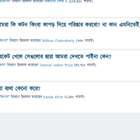
ও চিকিৎসা
" বিভাগে
জিজ্ঞাসা
করেছেন
বিজ্ঞানের পোকা ৫
(
123,410
পয়েন্ট)
মরা কি কটন কিংবা কাপড় দিয়ে পরিষ্কার করবো? না কান এমনিতেই
চিকিৎসা
" বিভাগে
জিজ্ঞাসা
করেছেন
Mithun Chakraborty
(
730
পয়েন্ট)
/রকেট গেলে সেগুলোর ছায়া আমরা দেখতে পাইনা কেন?
্ঞান
" বিভাগে
জিজ্ঞাসা
করেছেন
Samsun Nahar Priya
(
47,710
পয়েন্ট)
থা ব্যথা কেনো করে?
 চিকিৎসা
" বিভাগে
জিজ্ঞাসা
করেছেন
Kanija Afroz
(
2,140
পয়েন্ট)