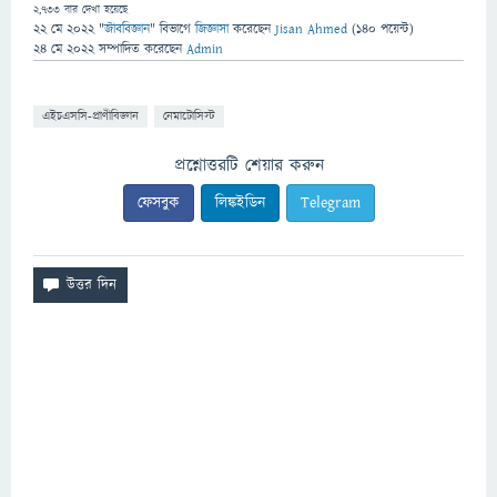
2,733
বার দেখা হয়েছে
22 মে 2022
"
জীববিজ্ঞান
" বিভাগে
জিজ্ঞাসা
করেছেন
Jisan Ahmed
(
140
পয়েন্ট)
24 মে 2022
সম্পাদিত
করেছেন
Admin
এইচএসসি-প্রাণীবিজ্ঞান
নেমাটোসিস্ট
প্রশ্নোত্তরটি শেয়ার করুন
ফেসবুক
লিঙ্কইডিন
Telegram