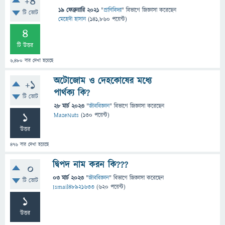
+4
19 ফেব্রুয়ারি 2021
"
প্রাণিবিদ্যা
" বিভাগে
জিজ্ঞাসা
করেছেন
টি ভোট
মেহেদী হাসান
(
141,860
পয়েন্ট)
4
টি উত্তর
6,480
বার দেখা হয়েছে
অটোজোম ও দেহকোষের মধ্যে
+1
পার্থক্য কি?
টি ভোট
28 মার্চ 2023
"
জীববিজ্ঞান
" বিভাগে
জিজ্ঞাসা
করেছেন
1
MazeNuts
(
130
পয়েন্ট)
উত্তর
476
বার দেখা হয়েছে
দ্বিপদ নাম করন কি???
0
03 মার্চ 2023
"
জীববিজ্ঞান
" বিভাগে
জিজ্ঞাসা
করেছেন
টি ভোট
Ismail48921633
(
620
পয়েন্ট)
1
উত্তর