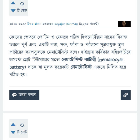
0
টি ভোট
24 মে 2022
উত্তর প্রদান
করেছেন
Reyajur Rahman
(
9,290
পয়েন্ট)
কোষের ভেতরে প্রোটিন ও ফেনলে গঠিত হিপনোটক্সিন নামের বিষাক্ত
তরলে পূর্ণ এবং একটি লম্বা, সরু, ফাঁপা ও প্যাঁচানো সূত্রকযুক্ত স্থূল
প্রাচীরের ক্যাপস্যুলকে নেমাটোসিস্ট বলে। হাইড্রার কর্ষিকার বহিঃপ্রাচীরে
অসংখ্য ছোট টিউমারের মতো
নেমাটোসিস্ট ব্যাটারী
(
nematocyst
battery
) থাকে যা মূলত কয়েকটি
নেমাটোসিস্ট
একত্রে মিলিত হয়ে
গঠিত হয়।
0
টি ভোট