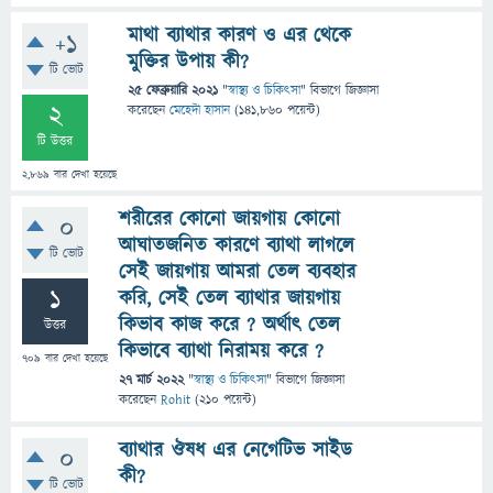
মাথা ব্যাথার কারণ ও এর থেকে
+1
মুক্তির উপায় কী?
টি ভোট
25 ফেব্রুয়ারি 2021
"
স্বাস্থ্য ও চিকিৎসা
" বিভাগে
জিজ্ঞাসা
2
করেছেন
মেহেদী হাসান
(
141,860
পয়েন্ট)
টি উত্তর
2,869
বার দেখা হয়েছে
শরীরের কোনো জায়গায় কোনো
0
আঘাতজনিত কারণে ব্যাথা লাগলে
টি ভোট
সেই জায়গায় আমরা তেল ব্যবহার
1
করি, সেই তেল ব্যাথার জায়গায়
কিভাব কাজ করে ? অর্থাৎ তেল
উত্তর
কিভাবে ব্যাথা নিরাময় করে ?
709
বার দেখা হয়েছে
27 মার্চ 2022
"
স্বাস্থ্য ও চিকিৎসা
" বিভাগে
জিজ্ঞাসা
করেছেন
Rohit
(
210
পয়েন্ট)
ব্যাথার ঔষধ এর নেগেটিভ সাইড
0
কী?
টি ভোট