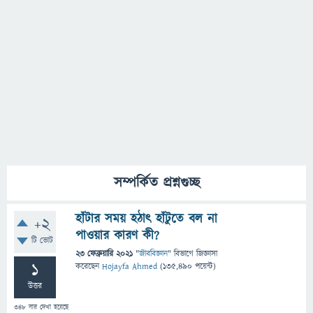
সম্পর্কিত প্রশ্নগুচ্ছ
হাঁটার সময় হঠাৎ হাঁটুতে বল না
+2
পাওয়ার কারণ কী?
টি ভোট
23 ফেব্রুয়ারি 2021
"
জীববিজ্ঞান
" বিভাগে
জিজ্ঞাসা
1
করেছেন
Hojayfa Ahmed
(
135,490
পয়েন্ট)
উত্তর
348
বার দেখা হয়েছে