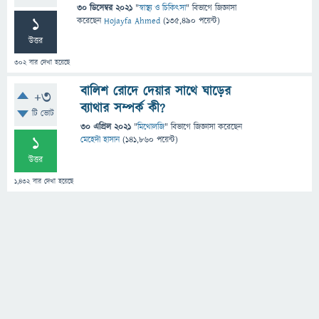
30 ডিসেম্বর 2021
"
স্বাস্থ্য ও চিকিৎসা
" বিভাগে
জিজ্ঞাসা
1
করেছেন
Hojayfa Ahmed
(
135,490
পয়েন্ট)
উত্তর
302
বার দেখা হয়েছে
বালিশ রোদে দেয়ার সাথে ঘাড়ের
+3
ব্যাথার সম্পর্ক কী?
টি ভোট
30 এপ্রিল 2021
"
মিথোলজি
" বিভাগে
জিজ্ঞাসা
করেছেন
1
মেহেদী হাসান
(
141,860
পয়েন্ট)
উত্তর
1,432
বার দেখা হয়েছে