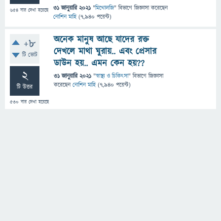
31 জানুয়ারি 2021
"
মিথোলজি
" বিভাগে
জিজ্ঞাসা
করেছেন
654
বার দেখা হয়েছে
নোশিন মাহি
(
7,940
পয়েন্ট)
অনেক মানুষ আছে যাদের রক্ত
+8
দেখলে মাথা ঘুরায়.. এবং প্রেসার
টি ভোট
ডাউন হয়.. এমন কেন হয়??
2
31 জানুয়ারি 2021
"
স্বাস্থ্য ও চিকিৎসা
" বিভাগে
জিজ্ঞাসা
করেছেন
নোশিন মাহি
(
7,940
পয়েন্ট)
টি উত্তর
530
বার দেখা হয়েছে