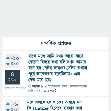
সম্পর্কিত প্রশ্নগুচ্ছ
মাঝে মধ্যে আমি যখন কারো সাথে
+10
কোনো বিষয়ে কথা বলি,তখন আমার
টি ভোট
মনে হয় সেইম জায়গায়,সেইম কথাটা
4
পূর্বে আরেকবার বলেছিলাম। এটা
কেন মনে হয়?
টি উত্তর
31 জানুয়ারি 2021
"
মনোবিজ্ঞান
" বিভাগে
জিজ্ঞাসা
করেছেন
1,082
বার দেখা হয়েছে
নোশিন মাহি
(
7,940
পয়েন্ট)
মদে এলকোহল থাকে। তাহলে মদ
+6
কি sanitizer হিসেবে ব্যবহার করা
টি ভোট