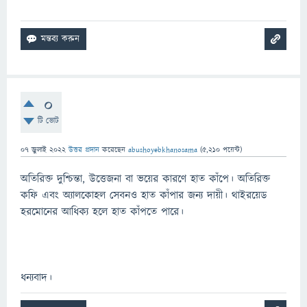
0
টি ভোট
07 জুলাই 2022
উত্তর প্রদান
করেছেন
abushoyebkhanosama
(
5,210
পয়েন্ট)
অতিরিক্ত দুশ্চিন্তা, উত্তেজনা বা ভয়ের কারণে হাত কাঁপে। অতিরিক্ত
কফি এবং অ্যালকোহল সেবনও হাত কাঁপার জন্য দায়ী। থাইরয়েড
হরমোনের আধিক্য হলে হাত কাঁপতে পারে।
ধন্যবাদ।