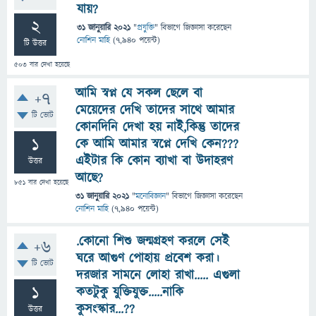
যায়?
2
31 জানুয়ারি 2021
"
প্রযুক্তি
" বিভাগে
জিজ্ঞাসা
করেছেন
নোশিন মাহি
(
7,940
পয়েন্ট)
টি উত্তর
503
বার দেখা হয়েছে
আমি স্বপ্ন যে সকল ছেলে বা
+7
মেয়েদের দেখি তাদের সাথে আমার
টি ভোট
কোনদিনি দেখা হয় নাই,কিন্তু তাদের
1
কে আমি আমার স্বপ্নে দেখি কেন???
এইটার কি কোন ব্যাখা বা উদাহরণ
উত্তর
আছে?
851
বার দেখা হয়েছে
31 জানুয়ারি 2021
"
মনোবিজ্ঞান
" বিভাগে
জিজ্ঞাসা
করেছেন
নোশিন মাহি
(
7,940
পয়েন্ট)
.কোনো শিশু জন্মগ্রহণ করলে সেই
+6
ঘরে আগুণ পোহায় প্রবেশ করা।
টি ভোট
দরজার সামনে লোহা রাখা..... এগুলা
1
কতটুকু যুক্তিযুক্ত.....নাকি
কুসংস্কার...??
উত্তর