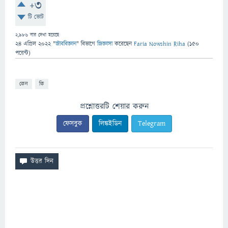
+3
টি ভোট
2,986
বার দেখা হয়েছে
24 এপ্রিল 2022
"
জীববিজ্ঞান
" বিভাগে
জিজ্ঞাসা
করেছেন
Faria Nowshin Riha
(
150
পয়েন্ট)
কেন
কি
প্রশ্নোত্তরটি শেয়ার করুন
ফেসবুক
লিঙ্কইডিন
Telegram