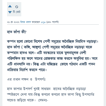
0
টি ভোট
01 মে 2022
উত্তর প্রদান
করেছেন
srija
(
140
পয়েন্ট)
হাত কাঁপা কী?
​​​​​কম্পন হলো কোনো বিশেষ পেশী সমূহের অনৈচ্ছিক নিয়মিত নড়াচড়া।
হাত কাঁপা ( কব্জি, আঙ্গুল) পেশী সমূহের অনৈচ্ছিক নড়াচড়া যাকে
কম্পমান হাতও বলে। এটি বয়স্কদের মাঝে তুলনামূলক বেশী
পরিলক্ষিত হয় ফলে তাদের রোজকার কাজ করতে অসুবিধা হয়। তবে
এটি প্রানঘাতি নয়। কিন্তু এটা মস্তিষ্কের কোষে গঠমান একটি পতন
প্রক্রিয়ার নির্দেশ করতে পারে।
এর প্রধান লক্ষন ও উপসর্গঃ
​হাত কাপার উপসর্গ খুবই সাধারন হাতের অনৈচ্ছিক নড়াচড়া
স্পষ্টরূপে দেখা যায়।কিন্তু কখনো কখনো হাত কাপা কিছু উপসর্গের
সাথেও জড়িয়ে থাকে। যেমনঃ-​