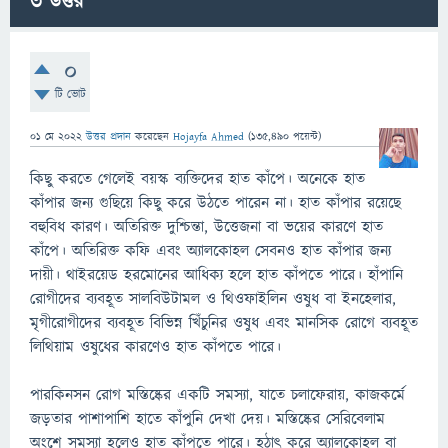
3
উত্তর
0
টি ভোট
01 মে 2022
উত্তর প্রদান
করেছেন
Hojayfa Ahmed
(
135,490
পয়েন্ট)
কিছু করতে গেলেই বয়স্ক ব্যক্তিদের হাত কাঁপে। অনেকে হাত
কাঁপার জন্য গুছিয়ে কিছু করে উঠতে পারেন না। হাত কাঁপার রয়েছে
বহুবিধ কারণ। অতিরিক্ত দুশ্চিন্তা, উত্তেজনা বা ভয়ের কারণে হাত
কাঁপে। অতিরিক্ত কফি এবং অ্যালকোহল সেবনও হাত কাঁপার জন্য
দায়ী। থাইরয়েড হরমোনের আধিক্য হলে হাত কাঁপতে পারে। হাঁপানি
রোগীদের ব্যবহূত সালবিউটামল ও থিওফাইলিন ওষুধ বা ইনহেলার,
মৃগীরোগীদের ব্যবহূত বিভিন্ন খিঁচুনির ওষুধ এবং মানসিক রোগে ব্যবহূত
লিথিয়াম ওষুধের কারণেও হাত কাঁপতে পারে।
পারকিনসন রোগ মস্তিষ্কের একটি সমস্যা, যাতে চলাফেরায়, কাজকর্মে
জড়তার পাশাপাশি হাতে কাঁপুনি দেখা দেয়। মস্তিষ্কের সেরিবেলাম
অংশে সমস্যা হলেও হাত কাঁপতে পারে। হঠাৎ করে অ্যালকোহল বা