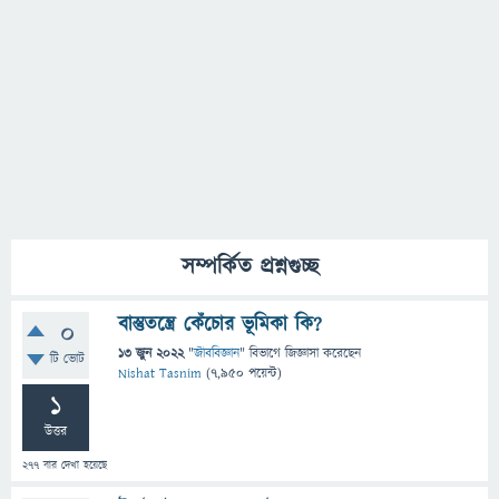
সম্পর্কিত প্রশ্নগুচ্ছ
বাস্তুতন্ত্রে কেঁচোর ভূমিকা কি?
0
13 জুন 2022
"
জীববিজ্ঞান
" বিভাগে
জিজ্ঞাসা
করেছেন
টি ভোট
Nishat Tasnim
(
7,950
পয়েন্ট)
1
উত্তর
277
বার দেখা হয়েছে