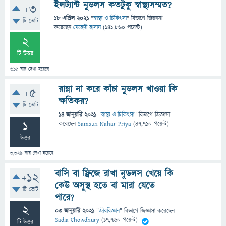
ইন্সট্যান্ট নুডলস কতটুকু স্বাস্থ্যসম্মত?
+3
18 এপ্রিল 2021
"
স্বাস্থ্য ও চিকিৎসা
" বিভাগে
জিজ্ঞাসা
টি ভোট
করেছেন
মেহেদী হাসান
(
141,860
পয়েন্ট)
2
টি উত্তর
615
বার দেখা হয়েছে
রান্না না করে কাঁচা নুডলস খাওয়া কি
+5
ক্ষতিকর?
টি ভোট
14 জানুয়ারি 2021
"
স্বাস্থ্য ও চিকিৎসা
" বিভাগে
জিজ্ঞাসা
1
করেছেন
Samsun Nahar Priya
(
47,710
পয়েন্ট)
উত্তর
3,329
বার দেখা হয়েছে
বাসি বা ফ্রিজে রাখা নুডলস খেয়ে কি
+12
কেউ অসুস্থ হতে বা মারা যেতে
টি ভোট
পারে?
2
03 জানুয়ারি 2021
"
জীববিজ্ঞান
" বিভাগে
জিজ্ঞাসা
করেছেন
Sadia Chowdhury
(
17,760
পয়েন্ট)
টি উত্তর