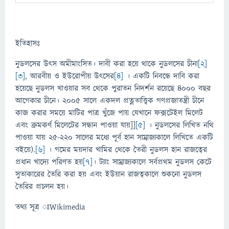
ইতিহাসঃ
নুডলসের উৎস অমীমাংসিত। দাবী করা হয়ে থাকে নুডলসের চীনা
[২]
[৩]
, আরবীয় ও ইউরোপীয় উৎসের
[৪]
। একটি নিবন্ধে দাবি করা
হয়েছে নুডলস খাওয়ার সব থেকে পুরাতন নিদর্শন রয়েছে ৪০০০ বছর
আগেকার চীনে। ২০০৫ সালে একদল প্রত্নতাত্ত্বিক গণপ্রজাতন্ত্রী চীনে
কাজ করার সময়ে মাটির পাত্র খুঁজে পায় যেখানে ফক্সটেইল মিলেট
এবং ব্রুমকর্ণ মিলেটের সন্ধান পাওয়া যায়]]
[৫]
। নুডলসের লিখিত নথি
পাওয়া যায় ২৫-২২০ সালের মধ্যে পূর্ব হান সাম্রাজ্যকালে লিখিতে একটি
বইয়ে).
[৬]
। গমের ময়দার খামির থেকে তৈরী নুডলস হান রাজত্বের
প্রধান খাদ্যে পরিণত হয়
[৭]
। ট্যাং সাম্রাজ্যকালে সর্বপ্রথম নুডলস কেটে
সুতাকারের তৈরি করা হয় এবং ইউয়ান রাজত্বকালে শুকনো নুডলস
তৈরির প্রচলন হয়।
তথ্য সূত্র ঃWikimedia