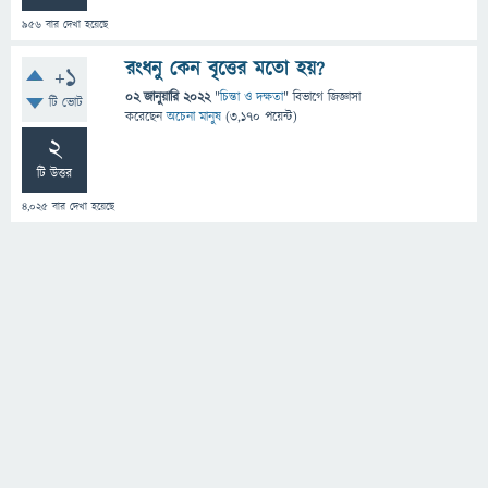
956
বার দেখা হয়েছে
রংধনু কেন বৃত্তের মতো হয়?
+1
02 জানুয়ারি 2022
"
চিন্তা ও দক্ষতা
" বিভাগে
জিজ্ঞাসা
টি ভোট
করেছেন
অচেনা মানুষ
(
3,170
পয়েন্ট)
2
টি উত্তর
4,025
বার দেখা হয়েছে