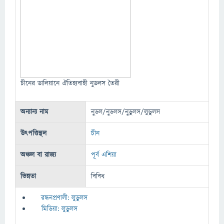
চীনের ডালিয়ানে ঐতিহ্যবাহী নুডলস তৈরী
অন্যান্য নাম
নুডল/নুডলস/নুডুলস/লুডুলস
উৎপত্তিস্থল
চীন
অঞ্চল বা রাজ্য
পূর্ব এশিয়া
ভিন্নতা
বিবিধ
রন্ধনপ্রণালী: লুডুলস
মিডিয়া: লুডুলস