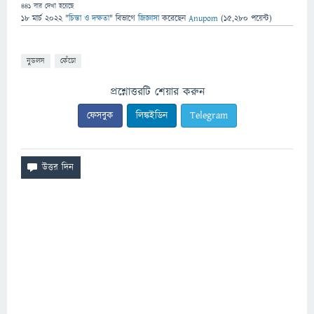
441
বার দেখা হয়েছে
18 মার্চ 2022
"
চিন্তা ও দক্ষতা
" বিভাগে
জিজ্ঞাসা
করেছেন
Anupom
(
15,280
পয়েন্ট)
নুডলস
কেঁচো
প্রশ্নোত্তরটি শেয়ার করুন
ফেসবুক
লিঙ্কইডিন
Telegram