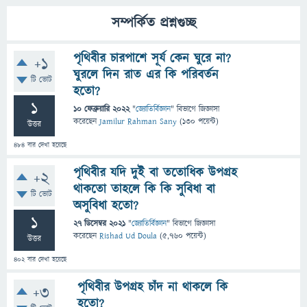
সম্পর্কিত প্রশ্নগুচ্ছ
পৃথিবীর চারপাশে সূর্য কেন ঘুরে না?
+1
ঘুরলে দিন রাত এর কি পরিবর্তন
টি ভোট
হতো?
1
10 ফেব্রুয়ারি 2022
"
জ্যোতির্বিজ্ঞান
" বিভাগে
জিজ্ঞাসা
করেছেন
Jamilur Rahman Sany
(
130
পয়েন্ট)
উত্তর
484
বার দেখা হয়েছে
পৃথিবীর যদি দুই বা ততোধিক উপগ্রহ
+2
থাকতো তাহলে কি কি সুবিধা বা
টি ভোট
অসুবিধা হতো?
1
27 ডিসেম্বর 2021
"
জ্যোতির্বিজ্ঞান
" বিভাগে
জিজ্ঞাসা
করেছেন
Rishad Ud Doula
(
5,760
পয়েন্ট)
উত্তর
402
বার দেখা হয়েছে
পৃথিবীর উপগ্রহ চাঁদ না থাকলে কি
+3
হতো?