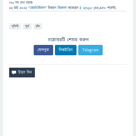
591
বার দেখা হয়েছে
16 মার্চ 2022
"
জ্যোতির্বিজ্ঞান
" বিভাগে
জিজ্ঞাসা
করেছেন
R Atiqur
(
43,950
পয়েন্ট)
পৃথিবী
সূর্য
চাঁদ
প্রশ্নোত্তরটি শেয়ার করুন
ফেসবুক
লিঙ্কইডিন
Telegram