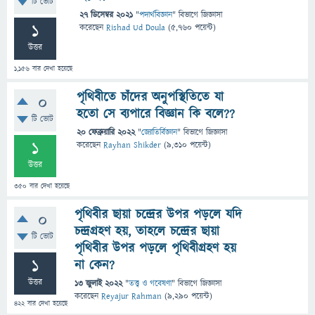
টি ভোট
27 ডিসেম্বর 2021
"
পদার্থবিজ্ঞান
" বিভাগে
জিজ্ঞাসা
1
করেছেন
Rishad Ud Doula
(
5,760
পয়েন্ট)
উত্তর
1,156
বার দেখা হয়েছে
পৃথিবীতে চাঁদের অনুপস্থিতিতে যা
0
হতো সে ব্যপারে বিজ্ঞান কি বলে??
টি ভোট
20 ফেব্রুয়ারি 2022
"
জ্যোতির্বিজ্ঞান
" বিভাগে
জিজ্ঞাসা
1
করেছেন
Rayhan Shikder
(
9,310
পয়েন্ট)
উত্তর
350
বার দেখা হয়েছে
পৃথিবীর ছায়া চন্দ্রের উপর পড়লে যদি
0
চন্দ্রগ্রহণ হয়, তাহলে চন্দ্রের ছায়া
টি ভোট
পৃথিবীর উপর পড়লে পৃথিবীগ্রহণ হয়
1
না কেন?
উত্তর
13 জুলাই 2022
"
তত্ত্ব ও গবেষণা
" বিভাগে
জিজ্ঞাসা
করেছেন
Reyajur Rahman
(
9,290
পয়েন্ট)
422
বার দেখা হয়েছে