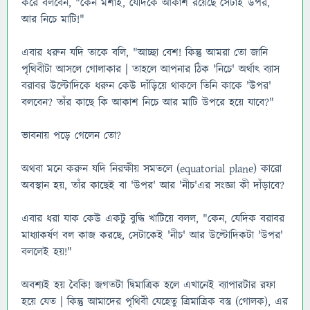
করে বলবেন, "কেন মশাই, যেদিকে আকাশ রয়েছে সেটাই উপর,
আর নিচে মাটি!"
এবার ধরুন যদি তাকে বলি, "আচ্ছা বেশ! কিন্তু আমরা তো জানি
পৃথিবীটা আসলে গোলাকার | তাহলে আপনার ঠিক 'নিচে' অর্থাৎ ব্যাস
বরাবর উল্টোদিকে ধরুন কেউ দাঁড়িয়ে থাকলে তিনি কাকে 'উপর'
বলবেন? তাঁর কাছে কি আকাশ নিচে আর মাটি উপরে হয়ে যাবে?"
ভাবনায় পড়ে গেলেন তো?
অথবা মনে করুন যদি নিরক্ষীয় সমতলে (equatorial plane) কারো
অবস্থান হয়, তাঁর কাছেই বা 'উপর' আর 'নীচ'এর সংজ্ঞা কী দাঁড়াবে?
এবার ধরা যাক কেউ একটু বুদ্ধি খাটিয়ে বলল, "কেন, যেদিক বরাবর
মাধ্যাকর্ষণ বল কাজ করছে, সেটাকেই 'নীচ' আর উল্টোদিকটা 'উপর'
বললেই হয়!"
অবশ্যই হয় বৈকি! জগতটা দ্বিমাত্রিক হলে এখানেই ব্যাপারটার রফা
হয়ে যেত | কিন্তু আমাদের পৃথিবী যেহেতু ত্রিমাত্রিক বস্তু (গোলক), এর