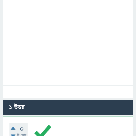
1
উত্তর
0
টি ভোট