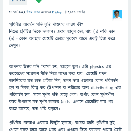
16 মার্চ 2022
উত্তর প্রদান
করেছেন
R Atiqur
(
43,950
পয়েন্ট)
পৃথিবীর আবর্তন গতি বৃদ্ধি পাওয়ার কারণ কী?
নিচের ছবিটির দিকে তাকান। এবার ভাবুন তো, বাম (a) নাকি ডান
(b) - কোন অবস্থায় মেয়েটি জোরে ঘুরবে? আগে একটু চিন্তা করে
দেখুন।
আপনার উত্তর যদি "বাম" হয়, তাহলে ভুল। এটা physics এর
ভরবেগের সংরক্ষণ নীতি দিয়ে ব্যাখ্যা করা যায়। মেয়েটি যখন
ডানদিকের মত হাত গুটিয়ে নিল, তখন তার ওজনের কোন পরিবর্তন
হল না ঠিকই কিন্তু ভর (উপাদান বা শরীরের অঙ্গ) distribution এর
পরিবর্তন হল। ফলে ঘূর্ণন গতি বেড়ে গেল। অর্থাৎ কোন ঘূর্ণনশীল
বস্তুর উপাদান যত ঘূর্ণন অক্ষের (axis- এখানে মেয়েটির বাম পা)
কাছে আসবে, তত গতি বাড়বে।
পৃথিবীর ক্ষেত্রেও এরকম কিছুটা হয়েছে। আমরা জানি পৃথিবীর দুই
পোলে বরফ জমে আছে প্রচুর এবং এগুলো দিয়ে বরফের পাহাড় তৈরী