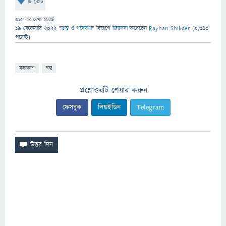
টি ভোট
315
বার দেখা হয়েছে
19 ফেব্রুয়ারি 2022
"
তত্ত্ব ও গবেষণা
" বিভাগে
জিজ্ঞাসা
করেছেন
Rayhan Shikder
(
9,310
পয়েন্ট)
মহাকাশ
বস্তু
প্রশ্নোত্তরটি শেয়ার করুন
ফেসবুক
লিঙ্কইডিন
Telegram