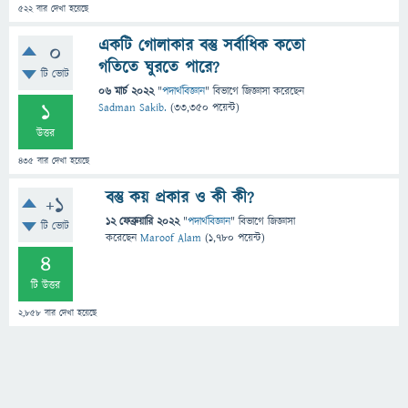
522
বার দেখা হয়েছে
একটি গোলাকার বস্তু সর্বাধিক কতো
0
গতিতে ঘুরতে পারে?
টি ভোট
06 মার্চ 2022
"
পদার্থবিজ্ঞান
" বিভাগে
জিজ্ঞাসা
করেছেন
1
Sadman Sakib.
(
33,350
পয়েন্ট)
উত্তর
435
বার দেখা হয়েছে
বস্তু কয় প্রকার ও কী কী?
+1
12 ফেব্রুয়ারি 2022
"
পদার্থবিজ্ঞান
" বিভাগে
জিজ্ঞাসা
টি ভোট
করেছেন
Maroof Alam
(
1,780
পয়েন্ট)
4
টি উত্তর
2,858
বার দেখা হয়েছে