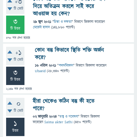
+3
দিয়ে অতিক্রম করলে সাই করে
টি ভোট
আওয়াজ হয় কেন?
3
29 জুন 2021
"
চিন্তা ও দক্ষতা
" বিভাগে
জিজ্ঞাসা
করেছেন
মেহেদী হাসান
(
141,860
পয়েন্ট)
টি উত্তর
570
বার দেখা হয়েছে
কোন বস্তু কিভাবে স্থিতি শক্তি অর্জন
+1
করে?
টি ভোট
16 এপ্রিল 2021
"
পদার্থবিজ্ঞান
" বিভাগে
জিজ্ঞাসা
করেছেন
3
Ubaeid
(
28,340
পয়েন্ট)
টি উত্তর
2,249
বার দেখা হয়েছে
হীরা থেকেও কঠিন বস্তু কী হতে
0
পারে?
টি ভোট
02 জানুয়ারি 2024
"
তত্ত্ব ও গবেষণা
" বিভাগে
জিজ্ঞাসা
1
করেছেন
Saima akter Sathi
(
450
পয়েন্ট)
উত্তর