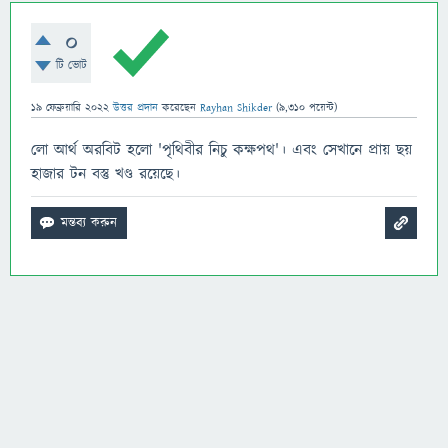
0
টি ভোট
19 ফেব্রুয়ারি 2022
উত্তর প্রদান
করেছেন
Rayhan Shikder
(
9,310
পয়েন্ট)
লো আর্থ অরবিট হলো 'পৃথিবীর নিচু কক্ষপথ'। এবং সেখানে প্রায় ছয়
হাজার টন বস্তু খণ্ড রয়েছে।